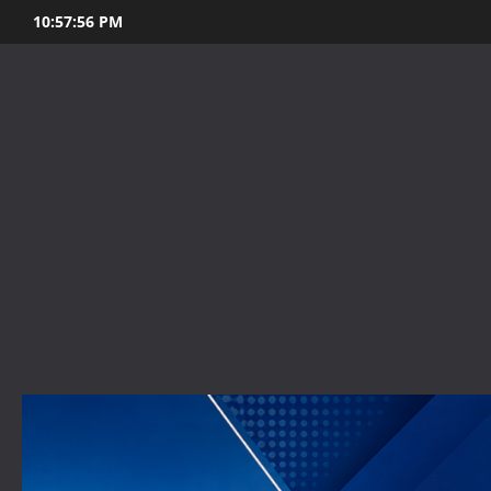
Skip
10:57:58 PM
to
content