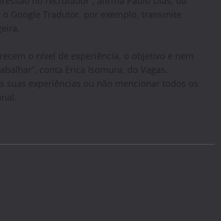
essão no recrutador”, afirma Paulo Dias, da
 o Google Tradutor, por exemplo, transmite
eira.
recem o nível de experiência, o objetivo e nem
abalhar”, conta Erica Isomura, do Vagas.
s suas experiências ou não mencionar todos os
nal.