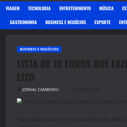
VIAGEM
TECNOLOGIA
ENTRETENIMENTO
MÚSICA
ES
GASTRONOMIA
BUSINESS E NEGÓCIOS
ESPORTE
ENT
BUSINESS E NEGÓCIOS
LISTA DE 10 ERROS QUE FA
LIXO
JORNAL CAMBORIU
4 minutes read
Veja nesta lista os erros que você pode evita