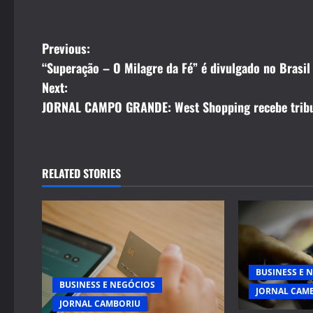
P
Previous:
“Superação – O Milagre da Fé” é divulgado no Brasil
o
Next:
s
JORNAL CAMPO GRANDE: West Shopping recebe tribu
t
n
RELATED STORIES
a
v
i
BUSINESS E 
g
BUSINESS E NEGÓCIOS
JORNAL CAM
JORNAL CAMBORIU