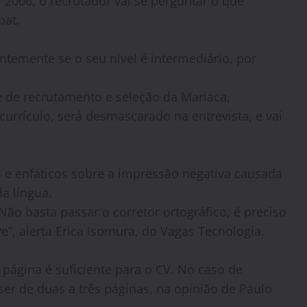
2006, o recrutador vai se perguntar o que
pat.
entemente se o seu nível é intermediário, por
e de recrutamento e seleção da Mariaca,
currículo, será desmascarado na entrevista, e vai
 e enfáticos sobre a impressão negativa causada
da língua.
ão basta passar o corretor ortográfico, é preciso
e”, alerta Erica Isomura, do Vagas Tecnologia.
 página é suficiente para o CV. No caso de
 ser de duas a três páginas, na opinião de Paulo