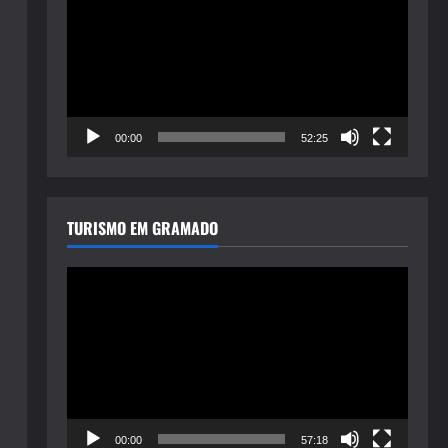
de
vídeo
00:00
52:25
TURISMO EM GRAMADO
Tocador
de
vídeo
00:00
57:18