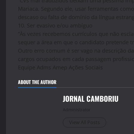
“CVs mal traduzidos deixam uma péssima impr
Mariaca. Segundo ele, usar ferramentas como
descaso ou falta de domínio da língua estrang
10. Ser evasivo e/ou ambíguo
“Às vezes recebemos currículos que não escla
sequer a área em que o candidato pretende tr
Outro erro comum é ser vago na descrição da
cargos ocupados em cada passagem profissio
Equipe Adms Amep Ações Sociais
ABOUT THE AUTHOR
JORNAL CAMBORIU
Administrator
View All Posts