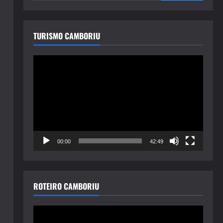
TURISMO CAMBORIU
Tocador
de
vídeo
00:00
42:49
ROTEIRO CAMBORIU
Tocador