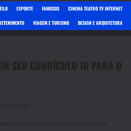
TILO
ESPORTE
FAMOSOS
CINEMA TEATRO TV INTERNET
RETENIMENTO
VIAGEM E TURISMO
DESIGN E ARQUITETURA
ZEM SEU CURRÍCULO IR PARA O
r para melhorar seu currículo em tempos tão