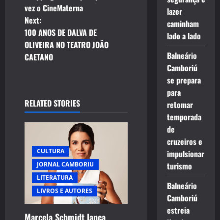
vez o CineMaterna
s
lazer
Next:
caminham
t
100 ANOS DE DALVA DE
lado a lado
OLIVEIRA NO TEATRO JOÃO
n
Balneário
CAETANO
Camboriú
a
se prepara
para
v
RELATED STORIES
retomar
i
temporada
de
g
cruzeiros e
CULTURA
impulsionar
a
JORNAL CAMBORIU
turismo
t
LITERATURA
Balneário
LIVROS E AUTORES
i
Camboriú
estreia
Marcela Schmidt lança