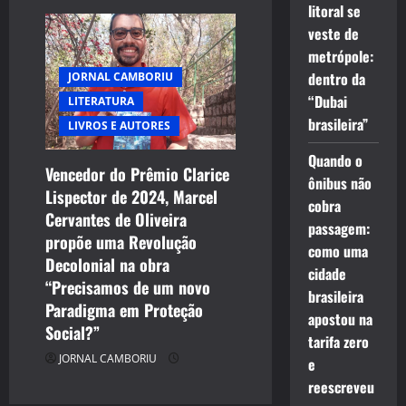
litoral se
veste de
metrópole:
dentro da
JORNAL CAMBORIU
“Dubai
LITERATURA
brasileira”
LIVROS E AUTORES
Quando o
Vencedor do Prêmio Clarice
ônibus não
Lispector de 2024, Marcel
cobra
Cervantes de Oliveira
passagem:
propõe uma Revolução
como uma
Decolonial na obra
cidade
“Precisamos de um novo
brasileira
Paradigma em Proteção
apostou na
Social?”
tarifa zero
JORNAL CAMBORIU
e
reescreveu