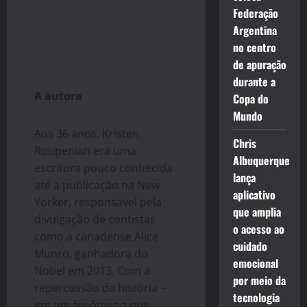
Federação
Argentina
no centro
de apuração
durante a
A autora
Copa do
Mundo
Aos 36 anos, Kristen
Chris
Roupenian era uma
Albuquerque
escritora pouco conhecida
lança
até a publicação na New
aplicativo
Yorker, responsável pela
que amplia
divulgação de contistas
o acesso ao
como a canadense Alice
cuidado
Munro, ganhadora do
emocional
Nobel em 2013. Com a
por meio da
repercussão da história –
tecnologia
em um fenômeno que