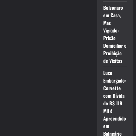
Bolsonaro
em Casa,
Mas
Vigiado:
Prisão
Domiciliar e
Proibição
de Visitas
Luxo
Embargado:
Corvette
com Dívida
de R$ 119
Mil é
Apreendido
em
Balneário