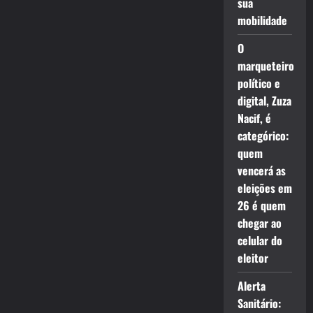
sua
mobilidade
O
marqueteiro
político e
digital, Zuza
Nacif, é
categórico:
quem
vencerá as
eleições em
26 é quem
chegar ao
celular do
eleitor
Alerta
Sanitário: