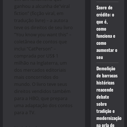
ganhou a alcunha de“viral
Score de
fiction” (ficção viral, em
crédito: o
tradução livre) – a autora
que é,
teve os direitos de seu livro
como
“You know you want this” –
funciona e
coletânea de contos que
como
inclui “CatPerson” –
aumentar o
comprada por US$ 1
seu
milhão na Inglaterra, um
Demolição
dos mercados editoriais
de barracas
mais concorridos do
históricas
mundo. O livro teve seus
reacende
direitos vendidos também
debate
para a HBO, que prepara
sobre
uma adaptação dos contos
tradição e
para a TV.
modernização
na orla de