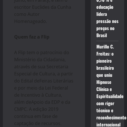
educação
escritor Euclides da Cunha
lidera
como Autor
pressão nos
Homenageado.
preços no
Brasil
Quem faz a Flip
Murillo C.
A Flip tem o patrocínio do
Freitas: o
Ministério da Cidadania,
pioneiro
através de sua Secretaria
brasileiro
Especial de Cultura, a partir
que uniu
do Edital deFeiras Literárias
Hipnose
e por meio da Lei Federal
Clínica e
de Incentivo à Cultura,
Espiritualidade
além deApoio da EDP e da
com rigor
CMPC. A edição 2019
técnico e
continua em fase de
reconhecimento
captação de recursos.
internacional