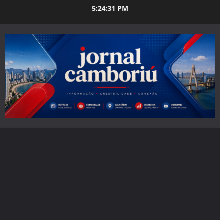
Skip
5:24:32 PM
to
content