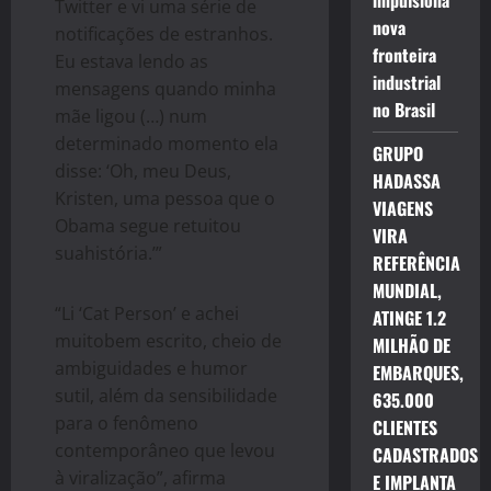
impulsiona
Twitter e vi uma série de
nova
notificações de estranhos.
fronteira
Eu estava lendo as
industrial
mensagens quando minha
no Brasil
mãe ligou (…) num
determinado momento ela
GRUPO
disse: ‘Oh, meu Deus,
HADASSA
Kristen, uma pessoa que o
VIAGENS
Obama segue retuitou
VIRA
suahistória.’”
REFERÊNCIA
MUNDIAL,
“Li ‘Cat Person’ e achei
ATINGE 1.2
muitobem escrito, cheio de
MILHÃO DE
ambiguidades e humor
EMBARQUES,
sutil, além da sensibilidade
635.000
para o fenômeno
CLIENTES
contemporâneo que levou
CADASTRADOS
à viralização”, afirma
E IMPLANTA