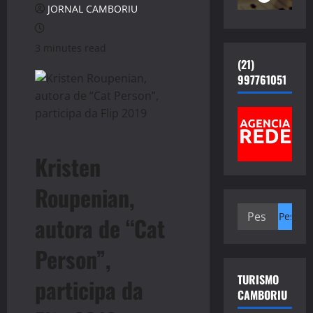
JORNAL CAMBORIU
3 minutes read
(21)
997761051
Kristen
Roupenian,
Pesquisar
autora de “Cat
por:
Person”,
TURISMO
participa da
CAMBORIU