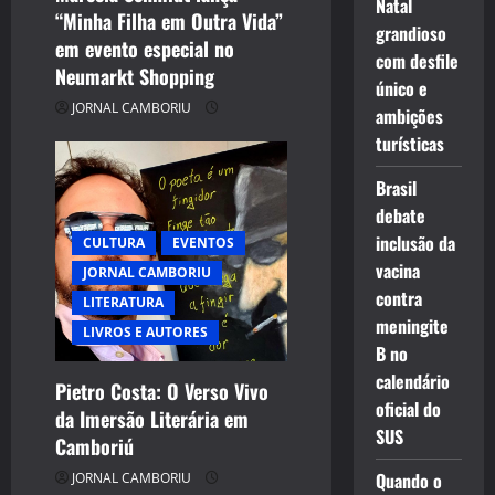
o
Natal
“Minha Filha em Outra Vida”
grandioso
n
em evento especial no
com desfile
Neumarkt Shopping
único e
JORNAL CAMBORIU
ambições
turísticas
Brasil
debate
inclusão da
CULTURA
EVENTOS
vacina
JORNAL CAMBORIU
contra
LITERATURA
meningite
LIVROS E AUTORES
B no
calendário
Pietro Costa: O Verso Vivo
oficial do
da Imersão Literária em
SUS
Camboriú
Quando o
JORNAL CAMBORIU