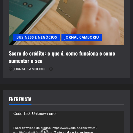
BUSINESS E NEGÓCIOS
JORNAL CAMBORIU
Score de crédito: o que é, como funciona e como
aumentar o seu
JORNAL CAMBORIU
ENTREVISTA
Tocador
Code 150: Unknown error.
de
vídeo
Fazer download do arquivo: https://www.youtube.com/watch?
v=d4Fu9gz1tqE&t=19s&_=4