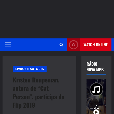
WATCH ONLINE
Primary
Menu
RÁDIO
NOVA MPB
LIVROS E AUTORES
Kristen Roupenian,
autora de “Cat
Person”, participa da
Flip 2019