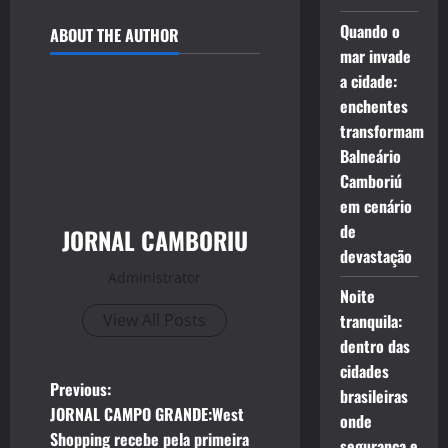
Quando o
ABOUT THE AUTHOR
mar invade
a cidade:
enchentes
transformam
Balneário
Camboriú
em cenário
de
JORNAL CAMBORIU
devastação
Administrator
Noite
View All Posts
tranquila:
dentro das
cidades
P
Previous:
brasileiras
JORNAL CAMPO GRANDE:West
onde
o
Shopping recebe pela primeira
segurança e