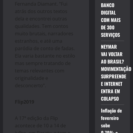
Fernanda Diamant. “Fui
BANCO
atrás dos outros textos
DIGITAL
dela e encontrei outras
COM MAIS
qualidades. Tem contos
DE 300
muito brutais, narradores
SERVIÇOS
estranhos, e até uma
NEYMAR
paródia de conto de fadas.
VAI VOLTAR
Ela varia bastante no estilo
AO BRASIL?
mas sempre tratando de
MOVIMENTAÇÃO
temas relevantes com
SURPREENDE
originalidade e
E INTERNET
desconcerto”.
ENTRA EM
COLAPSO
Flip2019
Inflação de
fevereiro
A 17ª edição da Flip
sobe
acontece de 10 a 14 de
0,70% e
julho, em Paraty, e tem o