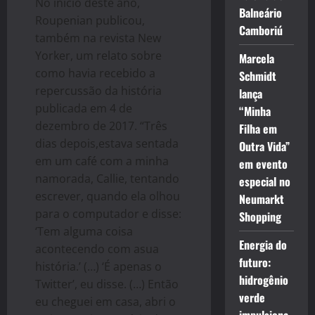
No início deste ano,
Balneário
Roupenian publicou,
Camboriú
também na revista New
Yorker, um relato sobre
Marcela
como havia recebido a
Schmidt
repercussão da história
lança
publicada em 4 de
“Minha
dezembro de 2017. “Três
Filha em
dias depois,estava sentada
Outra Vida”
em um café com a minha
em evento
namorada, Callie, tentando
especial no
escrever, quando ela olhou
Neumarkt
para o computador e disse:
Shopping
‘Tem alguma coisa
Energia do
acontecendo com asua
futuro:
história.’ (…) ‘É apenas o
hidrogênio
Twitter’, eu disse. (…) Então
verde
eu cheguei em casa, abri o