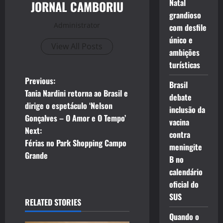
Natal
JORNAL CAMBORIU
grandioso
Administrator
com desfile
único e
View All Posts
ambições
turísticas
P
Previous:
Brasil
Tania Nardini retorna ao Brasil e
debate
o
dirige o espetáculo ‘Nelson
inclusão da
Gonçalves – O Amor e O Tempo’
s
vacina
Next:
contra
t
Férias no Park Shopping Campo
meningite
Grande
B no
n
calendário
a
oficial do
SUS
RELATED STORIES
v
Quando o