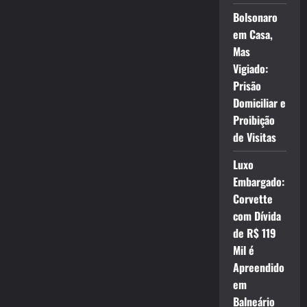
Bolsonaro
em Casa,
Mas
Vigiado:
Prisão
Domiciliar e
Proibição
de Visitas
Luxo
Embargado:
Corvette
com Dívida
de R$ 119
Mil é
Apreendido
em
Balneário