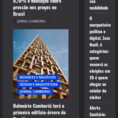
0,70% e educação lidera
sua
pressão nos preços no
mobilidade
Brasil
O
JORNAL CAMBORIU
marqueteiro
político e
digital, Zuza
Nacif, é
categórico:
quem
vencerá as
eleições em
26 é quem
BUSINESS E NEGÓCIOS
chegar ao
DESIGN E ARQUITETURA
celular do
JORNAL CAMBORIU
eleitor
Balneário Camboriú terá o
Alerta
primeiro edifício-árvore do
Sanitário: