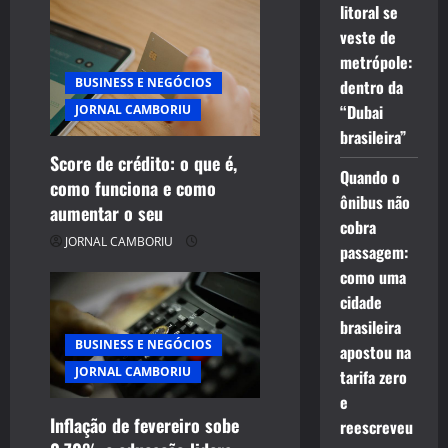
i
litoral se
veste de
g
metrópole:
BUSINESS E NEGÓCIOS
dentro da
a
“Dubai
JORNAL CAMBORIU
t
brasileira”
Score de crédito: o que é,
i
Quando o
como funciona e como
ônibus não
aumentar o seu
o
cobra
JORNAL CAMBORIU
passagem:
n
como uma
cidade
brasileira
BUSINESS E NEGÓCIOS
apostou na
JORNAL CAMBORIU
tarifa zero
e
Inflação de fevereiro sobe
reescreveu