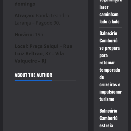
domingo
lazer
caminham
Atração:
Banda Leandro
lado a lado
Laranja – Pagode 90.
Balneário
Horário:
19h
Camboriú
Local: Praça Saiqui – Rua
se prepara
Luiz Beltrão, 37 – Vila
para
Valqueire – RJ
retomar
temporada
ABOUT THE AUTHOR
de
cruzeiros e
impulsionar
turismo
Balneário
Camboriú
estreia