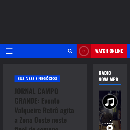
WATCH ONLINE
Primary
Menu
RÁDIO
NOVA MPB
BUSINESS E NEGÓCIOS
JORNAL CAMPO
GRANDE: Evento
Valqueire Retrô agita
a Zona Oeste neste
final de semana