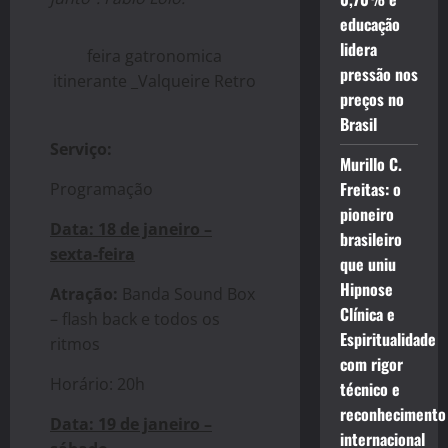
educação
lidera
feira gatronomica
pressão nos
itinerante _Valqueire Retro
preços no
Brasil
Serviço:
Murillo C.
Freitas: o
Programação
pioneiro
Data: 18 de janeiro –
brasileiro
sexta-feira
que uniu
Hipnose
Atração:
Banda Sound Box
Clínica e
– flash back e todos os
Espiritualidade
ritmos
com rigor
Horário: 20h
técnico e
reconhecimento
Data: 19 de janeiro –
internacional