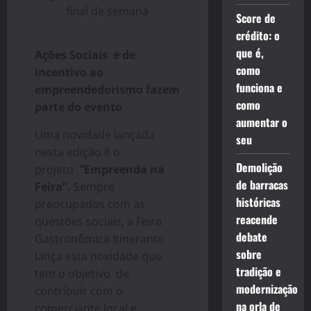
final de semana
Score de
crédito: o
que é,
Ações Sociais e de
como
incentivo ao
funciona e
empreendedorismo fazem
como
parte do evento
aumentar o
Uma novidade lançada
seu
nesta edição é o
Demolição
projeto
“Empreenda na
de barracas
Feira”.
Sempre
históricas
preocupados com as
reacende
questões sociais, a Feira
debate
Gastronômica Itinerante
sobre
lança esta novidade que
tradição e
tem o
objetivo de
modernização
contribuir com o
na orla de
comerciante local e