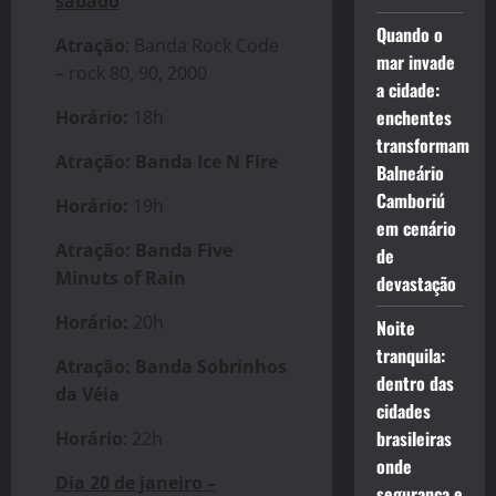
sábado
Quando o
Atração
: Banda Rock Code
mar invade
– rock 80, 90, 2000
a cidade:
enchentes
Horário:
18h
transformam
Atração: Banda Ice N Fire
Balneário
Camboriú
Horário:
19h
em cenário
Atração: Banda Five
de
Minuts of Rain
devastação
Horário:
20h
Noite
tranquila:
Atração: Banda Sobrinhos
dentro das
da Véia
cidades
brasileiras
Horário
: 22h
onde
Dia 20 de janeiro –
segurança e