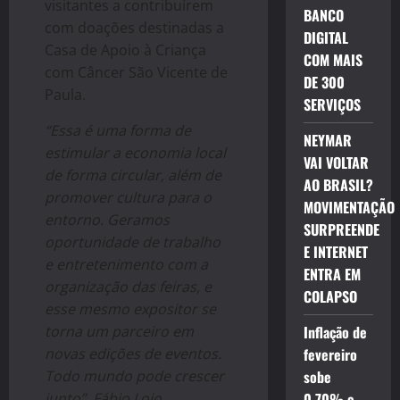
visitantes a contribuírem
BANCO
com doações destinadas a
DIGITAL
Casa de Apoio à Criança
COM MAIS
com Câncer São Vicente de
DE 300
Paula.
SERVIÇOS
“Essa é uma forma de
NEYMAR
estimular a economia local
VAI VOLTAR
de forma circular, além de
AO BRASIL?
promover cultura para o
MOVIMENTAÇÃO
entorno. Geramos
SURPREENDE
oportunidade de trabalho
E INTERNET
e entretenimento com a
ENTRA EM
organização das feiras, e
COLAPSO
esse mesmo expositor se
torna um parceiro em
Inflação de
novas edições de eventos.
fevereiro
Todo mundo pode crescer
sobe
junto”. Fábio Loio.
0,70% e