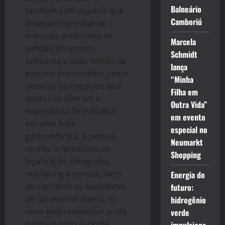
Balneário
também com aqueles que
Camboriú
desejam ingressar no
mercado autônomo de
Marcela
vendas, programa
Schmidt
seleciona a cada edição de
lança
eventos promovidos, cinco
“Minha
pessoas ou negócios que
Filha em
ainda não tiveram a
Outra Vida”
experiência de trabalhar
em evento
em uma feira
especial no
gastronômica. A pessoa
Neumarkt
recebe orientações de
Shopping
legalização, fotografia,
marketing e vendas, além
Energia do
de conhecer os bastidores
futuro:
de um evento aberto. O
hidrogênio
novo empreendedor ainda
verde
ganhará todo suporte