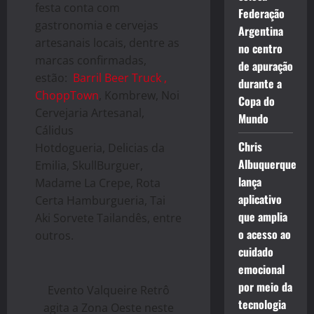
festa conta com
Federação
gastronomia e cervejas
Argentina
artesanais locais, dentre as
no centro
marcas confirmadas,
de apuração
estão:
Barril Beer Truck ,
durante a
ChoppTown
, Kombrew, Noi
Copa do
Cervejaria Artesanal,
Mundo
Cálidus
Chris
Hotdogueria, Delicias da
Albuquerque
Emilia, SkullBurguer,
lança
Madame La Crepe, Rota
aplicativo
Certa Hamburgueria, Tai
que amplia
Aki Sorvete Tailandês, entre
o acesso ao
outros.
cuidado
emocional
por meio da
Evento Valqueire Retrô
tecnologia
agita a Zona Oeste neste