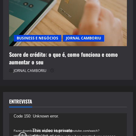
BUSINESS E NEGÓCIOS
JORNAL CAMBORIU
Score de crédito: o que é, como funciona e como
aumentar o seu
JORNAL CAMBORIU
ENTREVISTA
Tocador
Code 150: Unknown error.
de
vídeo
Fazer download do arquivo: https://www.youtube.com/watch?
v=d4Fu9gz1tqE&t=19s&_=4