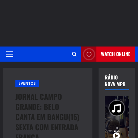
WATCH ONLINE
Primary
Menu
RÁDIO
NOVA MPB
EVENTOS
JORNAL CAMPO
GRANDE: BELO
CANTA EM BANGU(15)
SEXTA COM ENTRADA
FRANCA