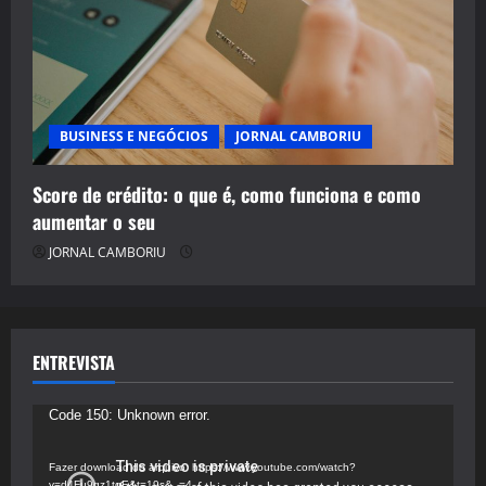
BUSINESS E NEGÓCIOS
JORNAL CAMBORIU
Score de crédito: o que é, como funciona e como
aumentar o seu
JORNAL CAMBORIU
ENTREVISTA
Tocador
Code 150: Unknown error.
de
vídeo
Fazer download do arquivo: https://www.youtube.com/watch?
v=d4Fu9gz1tqE&t=19s&_=4