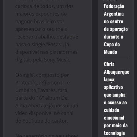
Federação
carioca de todos, um dos
Argentina
maiores expoentes do
no centro
pagode brasileiro vai
de apuração
apresentar o seu mais
durante a
recente trabalho, destaque
Copa do
para o single “Fases”, já
Mundo
disponível nas plataformas
digitais pela Sony Music.
Chris
Albuquerque
O single, composto por
lança
Prateado, Jefferson Jr. e
aplicativo
Umberto Tavares, fará
que amplia
parte do 16° álbum De
o acesso ao
Alma Aberta e já possui um
cuidado
vídeo disponível no canal
emocional
do YouTube do cantor.
por meio da
tecnologia
No repertório do seu show,