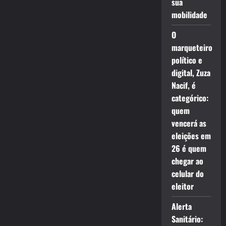
sua
mobilidade
O
marqueteiro
político e
digital, Zuza
Nacif, é
categórico:
quem
vencerá as
eleições em
26 é quem
chegar ao
celular do
eleitor
Alerta
Sanitário: