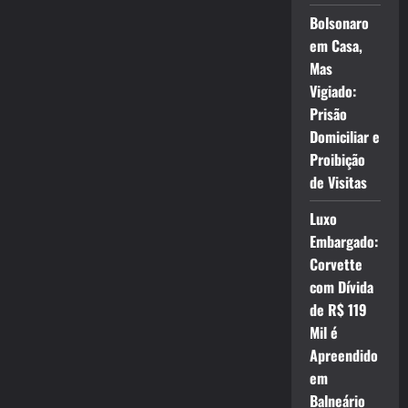
Bolsonaro
em Casa,
Mas
Vigiado:
Prisão
Domiciliar e
Proibição
de Visitas
Luxo
Embargado:
Corvette
com Dívida
de R$ 119
Mil é
Apreendido
em
Balneário