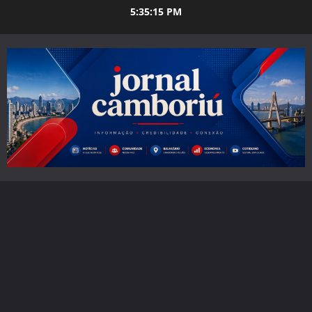
Skip
5:35:16 PM
to
content