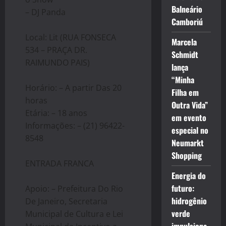
Balneário
– DJ Panda
Camboriú
Local: Lit (RUA FONSECA
Marcela
534 – PRAÇA DR.
Schmidt
RAIMUNDO PAIS)
lança
“Minha
Horário: – A partir Das 20
Filha em
horas
Outra Vida”
Etária: – 18 anos
em evento
Informações: – (21) 96422-
especial no
8548
Neumarkt
Shopping
ENTRADA FRANCA
Energia do
futuro:
Apoio: – Prefeitura Do Rio
hidrogênio
De Janeiro, Secretaria
verde
Municipal de Cultura e Lei