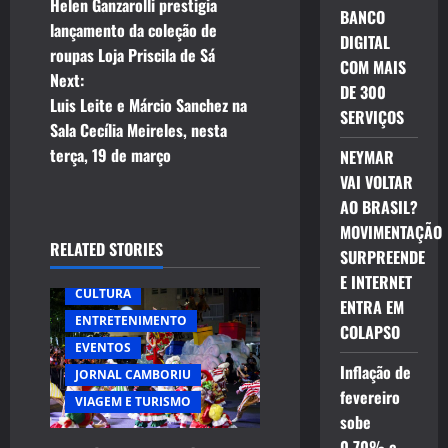
Helen Ganzarolli prestigia
BANCO
o
lançamento da coleção de
DIGITAL
roupas Loja Priscila de Sá
s
COM MAIS
Next:
DE 300
t
Luis Leite e Márcio Sanchez na
SERVIÇOS
Sala Cecília Meireles, nesta
n
terça, 19 de março
NEYMAR
VAI VOLTAR
a
AO BRASIL?
v
MOVIMENTAÇÃO
RELATED STORIES
SURPREENDE
i
E INTERNET
CULTURA
ENTRA EM
g
ENTRETENIMENTO
COLAPSO
EVENTOS
a
Inflação de
JORNAL CAMBORIU
t
fevereiro
VIAGEM E TURISMO
sobe
0,70% e