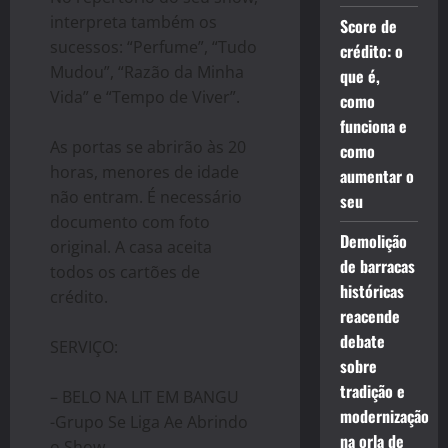
interpreta também os
Score de
sucessos: “Perfume”, “Tudo
crédito: o
Mudou”, “Razão da Minha
que é,
Vida” e “Tempo de Viver”.
como
funciona e
As portas se abrirão às 20
como
horas, menores de idade
aumentar o
não entram. É necessário
seu
documento com foto
Demolição
original. A casa aceita
de barracas
todos os cartões de
históricas
crédito.
reacende
debate
SERVIÇO:
sobre
tradição e
– BELO NA LIT EM BANGU
modernização
-Grupo Se Liga Ae Abrindo
na orla de
o Show