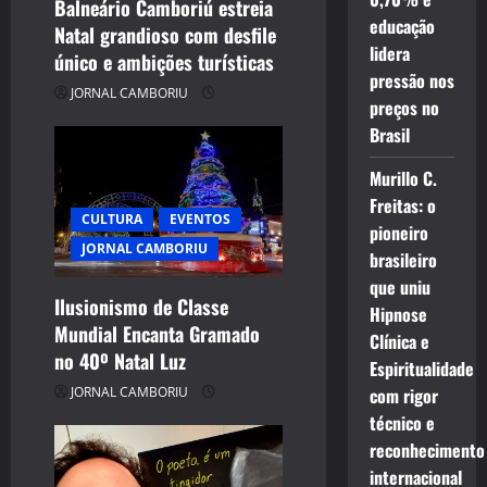
i
Balneário Camboriú estreia
educação
Natal grandioso com desfile
o
lidera
único e ambições turísticas
pressão nos
n
JORNAL CAMBORIU
preços no
Brasil
Murillo C.
Freitas: o
CULTURA
EVENTOS
pioneiro
JORNAL CAMBORIU
brasileiro
que uniu
Ilusionismo de Classe
Hipnose
Mundial Encanta Gramado
Clínica e
no 40º Natal Luz
Espiritualidade
com rigor
JORNAL CAMBORIU
técnico e
reconhecimento
internacional