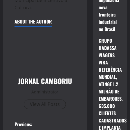
impulsiona
Municipal de Incentivo a
nova
Cultura.
fronteira
ABOUT THE AUTHOR
industrial
no Brasil
GRUPO
HADASSA
VIAGENS
VIRA
REFERÊNCIA
MUNDIAL,
JORNAL CAMBORIU
ATINGE 1.2
MILHÃO DE
Administrator
EMBARQUES,
View All Posts
635.000
CLIENTES
CADASTRADOS
P
Previous:
E IMPLANTA