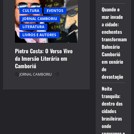
Quando o
CULTURA
EVENTOS
mar invade
JORNAL CAMBORIU
a cidade:
LITERATURA
enchentes
LIVROS E AUTORES
transformam
Balneário
Pietro Costa: O Verso Vivo
Camboriú
da Imersão Literária em
em cenário
Camboriú
de
JORNAL CAMBORIU
devastação
Noite
tranquila:
dentro das
cidades
brasileiras
onde
segurança e