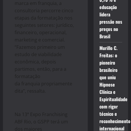
marca em
franquia
, a
educação
consultoria percorre cinco
lidera
etapas da formatação nos
pressão nos
seguintes setores: jurídico,
preços no
financeiro, operacional,
Brasil
marketing e comercial.
“Fazemos primeiro um
Murillo C.
estudo de viabilidade
Freitas: o
econômica, depois
pioneiro
partimos, então, para a
brasileiro
formatação
que uniu
da
franquia
propriamente
Hipnose
dita”, ressalta.
Clínica e
Espiritualidade
com rigor
técnico e
Na 13ª Expo Franchising
reconhecimento
ABF Rio, o GSPP terá um
internacional
dos maiores