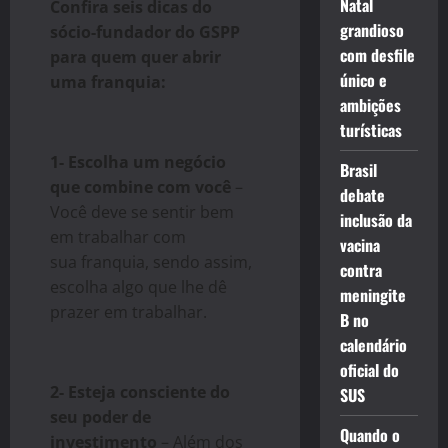
Natal
Confira seis dicas do
grandioso
sócio-fundador do GSPP
com desfile
para quem quer abrir
único e
uma
franquia
:
ambições
turísticas
1- Escolha um negócio
Brasil
que combine com você
–
debate
Você deve se sentir bem
inclusão da
em trabalhar com
vacina
sua
franquia
, sendo assim,
contra
escolha algo que lhe dê
meningite
prazer em trabalhar.
B no
calendário
oficial do
2- Esteja consciente do
SUS
seu poder de
Quando o
investimento
– Além dos