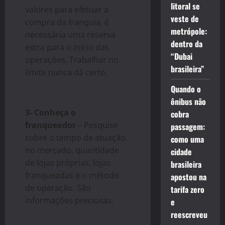
litoral se
valores para efetuar a
veste de
compra da
franquia
, é
metrópole:
necessária uma reserva
dentro da
extra para o início das
“Dubai
operações. Trabalhar no
brasileira”
limite nunca dá certo.
Quando o
ônibus não
3- Conheça o
cobra
franqueador
– Pesquise
passagem:
sobre o tempo de atuação
como uma
no mercado, quantidade
cidade
de lojas próprias, lojas
brasileira
franqueadas e o método
apostou na
de operação. São
tarifa zero
informações preciosas.
e
reescreveu