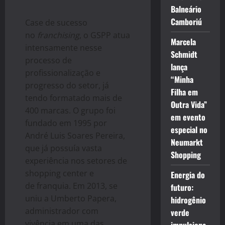
Balneário
Camboriú
Case de sucesso
no
franchising
, o GSPP atua
Marcela
intensamente nesse
Schmidt
processo de
lança
profissionalização e
“Minha
progresso do setor, já
Filha em
tendo formatado mais de
Outra Vida”
400 marcas. O grupo foi
em evento
fundado em 1995 por
especial no
André Luis Soares Pereira,
Neumarkt
que já possuía vasta
Shopping
experiência nos setores de
shopping center e
Energia do
de
franquia
. Em 2013, se
futuro:
uniu a Umberto Papera,
hidrogênio
administrador com
verde
vivência em uma das