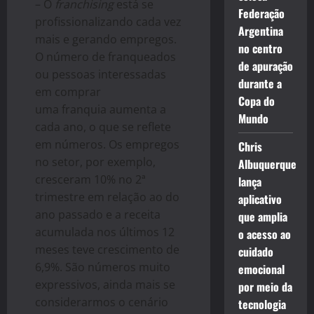
– O
franchising
está se
Federação
profissionalizando cada vez
Argentina
mais e gerando empregos.
no centro
O número de franqueados
de apuração
ou pessoas interessadas
durante a
em comprar
Copa do
uma
franquia
aumenta a
Mundo
cada ano, o que se reflete
em números. Os empregos
Chris
no setor, por exemplo,
Albuquerque
cresceram 10% no 2ª
lança
trimestre em relação ao do
aplicativo
ano passado e a receita
que amplia
acumulada nos últimos 12
o acesso ao
meses teve crescimento de
cuidado
6,9%. São números muito
emocional
expressivos, ainda mais se
por meio da
considerarmos o cenário
tecnologia