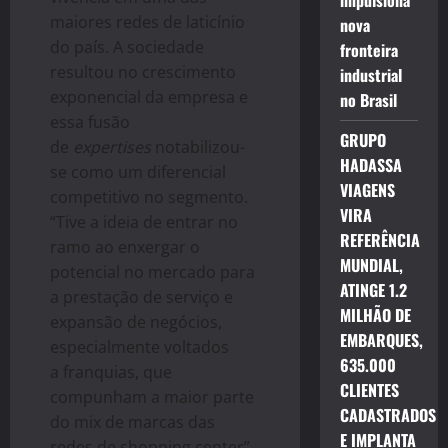
impulsiona
maiores redes de laticínio
nova
do país. A sociedade
fronteira
resultou no crescimento
industrial
exponencial da empresa e
no Brasil
essa fusão
GRUPO
de
expertises
notabilizou-
HADASSA
se como um diferencial
VIAGENS
competitivo no segmento.
VIRA
“Tive a ideia de entrar no
REFERÊNCIA
ramo ao enxergar o
MUNDIAL,
potencial no mercado para
ATINGE 1.2
a prestação de serviço e
MILHÃO DE
expansão de negócios,
EMBARQUES,
especialmente voltados
635.000
a
franquias
, que
CLIENTES
compunham a maior parte
CADASTRADOS
do mix de marcas das
E IMPLANTA
redes de shopping center”,