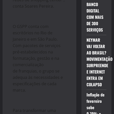
BANCO
conta Soares Pereira.
DIGITAL
COM MAIS
DE 300
O GSPP conta com
SERVIÇOS
escritórios no Rio de
Janeiro e em São Paulo.
NEYMAR
Com pacotes de serviços
VAI VOLTAR
pré-estabelecidos na
AO BRASIL?
formatação, gestão e na
MOVIMENTAÇÃO
comercialização
SURPREENDE
de
franquias
, o grupo se
E INTERNET
adequa às necessidades e
ENTRA EM
especificações de cada
COLAPSO
marca.
Inflação de
fevereiro
sobe
Para transformar uma
0,70% e