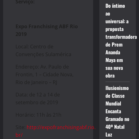
Serviço:
Do íntimo
ao
universal: a
Expo Franchising ABF Rio
proposta
2019
transformadora
de Prem
Local: Centro de
Ananda
Convenções Sulamérica
Maya em
Endereço: Av. Paulo de
sua nova
Frontin, 1 – Cidade Nova,
obra
Rio de Janeiro – RJ
Ilusionismo
Data: de 12 a 14 de
de Classe
setembro de 2019
Mundial
Encanta
Horário: 11h às 21h
Gramado no
40º Natal
Site:
http://expofranchisingabf.rio.
Luz
br/