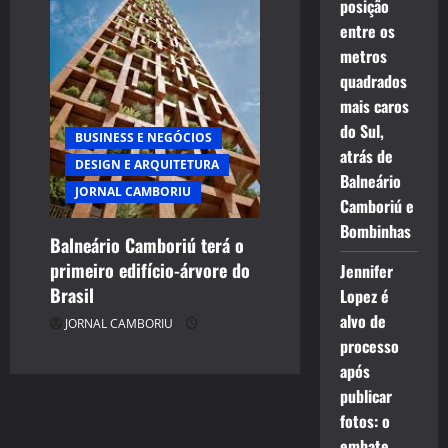
posição
entre os
metros
quadrados
mais caros
do Sul,
BUSINESS E NEGÓCIOS
atrás de
DESIGN E ARQUITETURA
Balneário
JORNAL CAMBORIU
Camboriú e
Bombinhas
Balneário Camboriú terá o
primeiro edifício-árvore do
Jennifer
Brasil
Lopez é
alvo de
JORNAL CAMBORIU
processo
após
publicar
fotos: o
embate