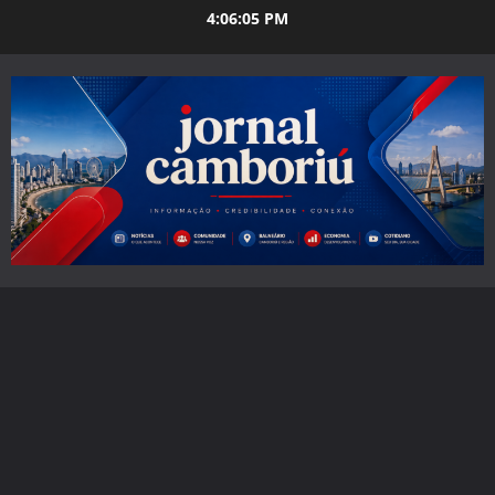
Skip
4:06:07 PM
to
content