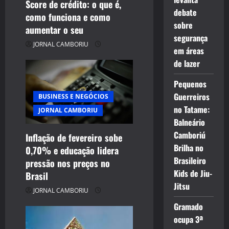
Score de crédito: o que é,
i
debate
como funciona e como
sobre
aumentar o seu
o
segurança
JORNAL CAMBORIU
em áreas
n
de lazer
Pequenos
Guerreiros
BUSINESS E NEGÓCIOS
no Tatame:
JORNAL CAMBORIU
Balneário
Camboriú
Inflação de fevereiro sobe
Brilha no
0,70% e educação lidera
Brasileiro
pressão nos preços no
Kids de Jiu-
Brasil
Jitsu
JORNAL CAMBORIU
Gramado
ocupa 3ª