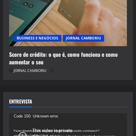
BUSINESS E NEGÓCIOS
JORNAL CAMBORIU
Score de crédito: o que é, como funciona e como
aumentar o seu
JORNAL CAMBORIU
ENTREVISTA
Tocador
Code 150: Unknown error.
de
vídeo
Fazer download do arquivo: https://www.youtube.com/watch?
v=d4Fu9gz1tqE&t=19s&_=4