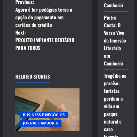
P
Previous:
Camboriú
Agora é lei: pedágios terão a
o
opção de pagamento em
Pietro
cartões de crédito
Costa: O
s
Next:
Verso Vivo
t
PROJETO IMPLANTE DENTÁRIO
da Imersão
PARA TODOS
Literária
n
em
Camboriú
a
Tragédia no
RELATED STORIES
v
paraíso:
i
turistas
perdem a
g
vida em
parque
BUSINESS E NEGÓCIOS
a
natural e
JORNAL CAMBORIU
caso
t
levanta