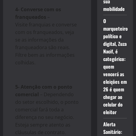
sua
mobilidade
4- Converse com os
franqueados
–
O
Visite
franquias
e converse
marqueteiro
com os franqueados, veja
político e
se as informações da
digital, Zuza
franqueadora são reais.
Nacif, é
Filtre bem as informações
categórico:
colhidas.
quem
vencerá as
eleições em
5- Atenção com o ponto
26 é quem
comercial
– Dependendo
chegar ao
do setor escolhido, o ponto
celular do
comercial fará toda a
eleitor
diferença no seu negócio.
Alerta
Esteja sempre atento as
Sanitário:
cláusulas de contrato.