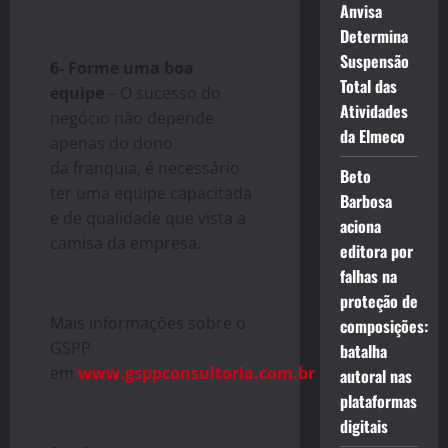
Anvisa
Determina
Suspensão
6- Forme uma boa
Total das
equipe
– O sucesso do
Atividades
negócio não depende
da Elmeco
apenas do dono
da
franquia
, é necessário
Beto
ter uma equipe capacitada
Barbosa
e de qualidade que vista a
aciona
camisa da empresa.
editora por
falhas na
proteção de
Mais informações sobre o
composições:
GSPP
batalha
em
www.gsppconsultoria.com.br
autoral nas
plataformas
digitais