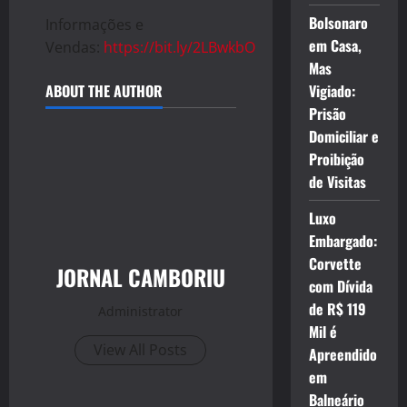
Bolsonaro
Informações e
em Casa,
Vendas:
https://bit.ly/2LBwkbO
Mas
ABOUT THE AUTHOR
Vigiado:
Prisão
Domiciliar e
Proibição
de Visitas
Luxo
Embargado:
Corvette
JORNAL CAMBORIU
com Dívida
de R$ 119
Administrator
Mil é
View All Posts
Apreendido
em
Balneário