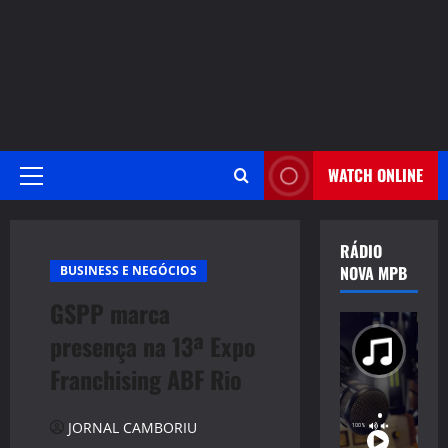
WATCH ONLINE
Primary
Menu
RÁDIO
NOVA MPB
BUSINESS E NEGÓCIOS
GSPP marca
presença na 13ª Expo
Franchising ABF Rio
JORNAL CAMBORIU