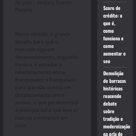
do país – destaca Soares
Score de
Pereira.
crédito: o
que é,
como
Nesse sentido, o grande
funciona e
desafio para que o
como
mercado siga em
aumentar o
desenvolvimento, segundo
seu
Pereira, é estreitar o
relacionamento entre
Demolição
franqueador e franqueado
de barracas
para que não ocorra um
históricas
distanciamento entre
reacende
ambos, o que geralmente é
debate
a principal falha que leva as
sobre
marcas a entrarem em
tradição e
crise.
modernização
na orla de