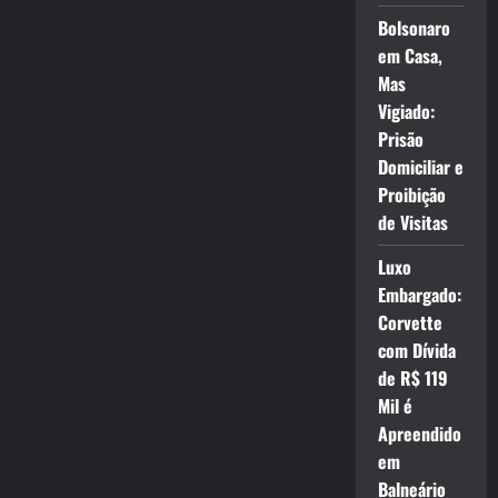
Bolsonaro
em Casa,
Mas
Vigiado:
Prisão
Domiciliar e
Proibição
de Visitas
Luxo
Embargado:
Corvette
com Dívida
de R$ 119
Mil é
Apreendido
em
Balneário