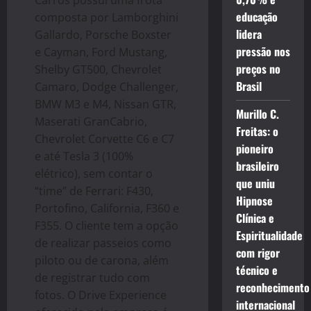
educação
composta por Lamborghini
lidera
Gallardo, Porsche Boxster
pressão nos
e Cayman, Ford Mustang,
preços no
Shelby GT500, Chevrolet
Brasil
Camaro, Dodge Challenger,
BMW M3 e M4, Nissan GTR,
Murillo C.
Maserati GranCabrio,
Freitas: o
Chevrolet Corvette C6 e C7
pioneiro
e até Tesla 3 (100%
brasileiro
elétrico), sem contar o
que uniu
“time” de Ferrari: F430,
Hipnose
Portofino, California, F360 e
Clínica e
F355. O cliente tem a opção
Espiritualidade
de realizar passeios como
com rigor
piloto ou de carona, além
técnico e
de registrar tudo com
reconhecimento
fotos. O Drive Experience
internacional