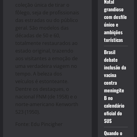
Natal
coleção única de tirar o
grandioso
fôlego, seja de profissionais
com desfile
das estradas ou do público
único e
geral. São modelos das
ambições
décadas de 50 e 60,
turísticas
totalmente restaurados ao
estado original, trazendo
Brasil
aos visitantes a emoção de
debate
uma verdadeira viagem no
inclusão da
tempo. A beleza dos
vacina
veículos é estonteante.
contra
Dentre os destaques, o
meningite
nacional FNM (de 1958) e o
B no
norte-americano Kenworth
calendário
523 (1950).
oficial do
SUS
Fonte: Edu Pincigher
Quando o