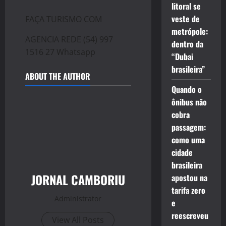
litoral se
veste de
FAÇA TURISMO COM
metrópole:
AGENCIA REDE (54) 997
dentro da
1516 27 Whatsapp
“Dubai
brasileira”
ABOUT THE AUTHOR
Quando o
ônibus não
cobra
passagem:
como uma
cidade
brasileira
JORNAL CAMBORIU
apostou na
tarifa zero
Administrator
e
reescreveu
View All Posts