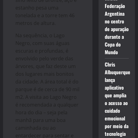
Federação
estanho pesa uma
Argentina
tonelada e a torre tem 46
no centro
metros de altura.
de apuração
Na sequência, o Lago
durante a
Negro, com suas águas
Copa do
escuras e profundas, é
Mundo
envolvido pelo verde das
Chris
árvores, que faz deste um
Albuquerque
dos lugares mais bonitos
lança
da cidade. A área total é do
aplicativo
parque é de cerca de 90 mil
que amplia
m2. A visita ao Lago Negro
o acesso ao
é recomendada a qualquer
cuidado
hora do dia – seja pela
emocional
manhã para uma boa
por meio da
caminhada ou ao
tecnologia
entardecer para sentar e