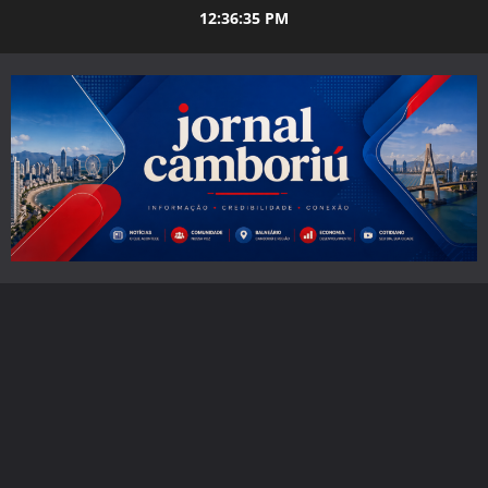
Skip
12:36:37 PM
to
content