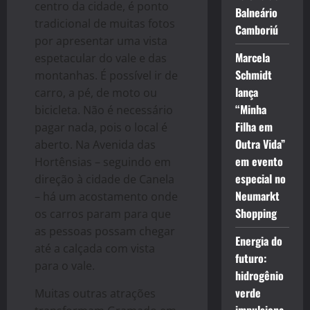
centro da cidade, é ponto
Balneário
tradicional de muitas fotos
Camboriú
por apresentar uma vista
Marcela
espetacular do vale e das
Schmidt
montanhas. É possível ir de
lança
carro, a pé, de moto ou
“Minha
bicicleta. Não é necessário
Filha em
pagar nada, pois o local é
Outra Vida”
aberto. Na Avenida das
em evento
Hortênsias – seguindo em
especial no
direção à cidade de Canela
Neumarkt
– há um acostamento onde
Shopping
os carros param para que
as pessoas possam chegar
Energia do
até a calçada com vista
futuro:
para o vale.
hidrogênio
verde
Muitas outras atrações