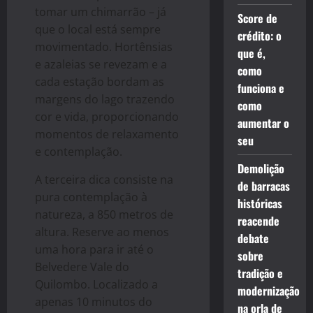
tomar um chimarrão – já
Score de
que o local está sempre
crédito: o
movimentado. Hortênsias
que é,
e azaleias se revezam e a
como
cada estação bordam as
funciona e
margens do lago trazendo
como
cor e vida, proporcionando
aumentar o
momentos de relaxamento
seu
e contemplação.
Demolição
A terceira dica consiste na
de barracas
pura contemplação à
históricas
natureza, a 850 metros de
reacende
altura. Reserve ao menos
debate
uma hora para ir até o
sobre
Belvedere Vale do
tradição e
Quilombo. Localizado a
modernização
apenas 10 minutos do
na orla de