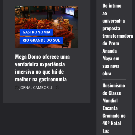
Do íntimo
ao
universal: a
proposta
GASTRONOMIA
transformadora
RIO GRANDE DO SUL
de Prem
Ananda
Mega Domo oferece uma
Maya em
verdadeira experiência
sua nova
imersiva no que há de
obra
melhor na gastronomia
Ilusionismo
JORNAL CAMBORIU
de Classe
Mundial
Encanta
Gramado no
40º Natal
Luz