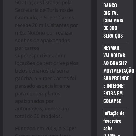
50 atrações listadas pela
BANCO
Secretaria de Turismo de
DIGITAL
Gramado, o Super Carros
COM MAIS
recebe 20 mil visitantes por
DE 300
mês. Notório por realizar
SERVIÇOS
sonhos de apaixonados
NEYMAR
por carros
VAI VOLTAR
superesportivos, com
AO BRASIL?
locações de test drive pelos
MOVIMENTAÇÃO
belos cenários da serra
SURPREENDE
gaúcha, o Super Carros foi
E INTERNET
pensado especialmente
ENTRA EM
para contemplar os
COLAPSO
apaixonados por
automóveis, dentre um
Inflação de
total de 30 modelos.
fevereiro
sobe
Fundado em 2009, o Super
0,70% e
Carros possui uma frota