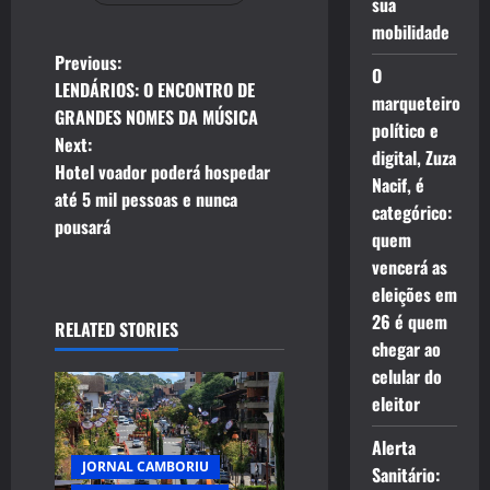
sua
mobilidade
P
Previous:
O
LENDÁRIOS: O ENCONTRO DE
marqueteiro
o
GRANDES NOMES DA MÚSICA
político e
Next:
s
digital, Zuza
Hotel voador poderá hospedar
Nacif, é
t
até 5 mil pessoas e nunca
categórico:
pousará
quem
n
vencerá as
a
eleições em
26 é quem
RELATED STORIES
v
chegar ao
celular do
i
eleitor
g
Alerta
JORNAL CAMBORIU
a
Sanitário: