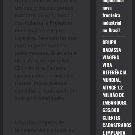
impulsiona
transformam Gramado em
nova
um dos principais pontos
fronteira
turísticos do país, como a
industrial
Rua Coberta, a Prefeitura
no Brasil
Municipal e o Parque
LeJardim. Para turistas que
GRUPO
nutrem gosto também
HADASSA
pelos motores, Gramado é
VIAGENS
uma atração imperdível.
VIRA
São três atrações para
REFERÊNCIA
apaixonados por veículos
MUNDIAL,
(carros, motocicletas e
ATINGE 1.2
caminhões), cada qual com
MILHÃO DE
suas particularidades.
EMBARQUES,
635.000
CLIENTES
Uma das campeãs de
CADASTRADOS
bilheteria dentre todas as
E IMPLANTA