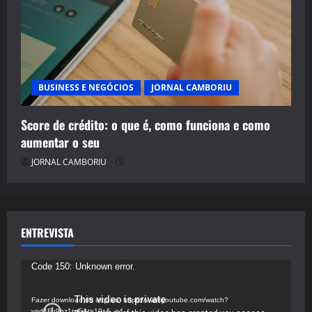
BUSINESS E NEGÓCIOS
JORNAL CAMBORIU
Score de crédito: o que é, como funciona e como
aumentar o seu
JORNAL CAMBORIU
ENTREVISTA
Tocador
Code 150: Unknown error.
de
vídeo
Fazer download do arquivo: https://www.youtube.com/watch?
v=d4Fu9gz1tqE&t=19s&_=4