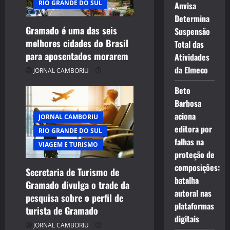
RIO GRANDE DO SUL
Anvisa
t
Determina
Gramado é uma das seis
Suspensão
i
melhores cidades do Brasil
Total das
para aposentados morarem
o
Atividades
da Elmeco
JORNAL CAMBORIU
n
Beto
Barbosa
aciona
JORNAL CAMBORIU
editora por
RIO GRANDE DO SUL
falhas na
VIAGEM E TURISMO
proteção de
composições:
Secretaria de Turismo de
batalha
Gramado divulga o trade da
autoral nas
pesquisa sobre o perfil de
plataformas
turista de Gramado
digitais
JORNAL CAMBORIU