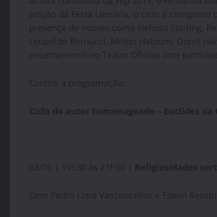
autora convidada da Flip 2019, e Fernanda Di
edição da Festa Literária, o ciclo é compost
presença de nomes como Heloisa Starling, Pe
Leopoldo Bernucci, Milton Hatoum, Dorrit Ha
encerramento no Teatro Oficina com participa
Confira a programação:
Ciclo do autor homenageado – Euclides da
03/06 | 19h30 às 21h30 |
Religiosidades ser
Com Pedro Lima Vasconcellos e Edwin Reesin