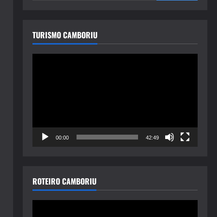
TURISMO CAMBORIU
Tocador
de
vídeo
00:00
42:49
ROTEIRO CAMBORIU
Tocador