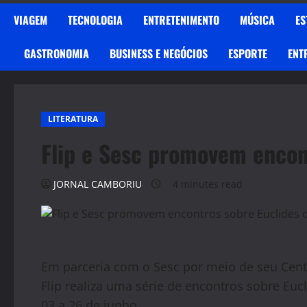
VIAGEM
TECNOLOGIA
ENTRETENIMENTO
MÚSICA
ES
GASTRONOMIA
BUSINESS E NEGÓCIOS
ESPORTE
ENT
LITERATURA
Flip e Sesc promovem encon
JORNAL CAMBORIU
4 minutes read
Em parceria com o Sesc por meio de seu Cent
Flip realiza uma série de encontros sobre Euc
03 a 26 de junho.