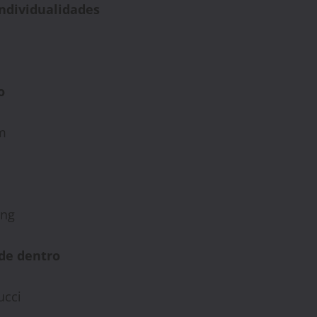
ndividualidades
o
m
ing
 de dentro
ucci