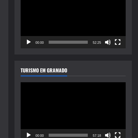
de
vídeo
00:00
52:25
TURISMO EM GRAMADO
Tocador
de
vídeo
00:00
57:18