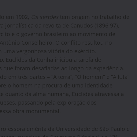
do em 1902,
Os sertões
tem origem no trabalho de
a jornalística da revolta de Canudos (1896-97),
rcito e o governo brasileiro ao movimento de
r Antônio Conselheiro. O conflito resultou no
 uma vergonhosa vitória do exército.
lo
, Euclides da Cunha iniciou a tarefa de
s que foram desafiadas ao longo da experiência.
do em três partes – “A terra”, “O homem” e “A luta”
obre o homem na procura de uma identidade
e quanto da alma humana, Euclides atravessa a
gueses, passando pela exploração dos
, nessa obra monumental.
rofessora emérita da Universidade de São Paulo e