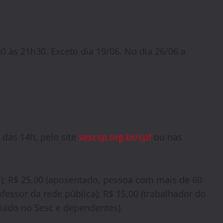
0 às 21h30. Exceto dia 19/06. No dia 26/06 a
r das 14h, pelo site
sescsp.org.br/cpf
ou nas
ra); R$ 25,00 (aposentado, pessoa com mais de 60
fessor da rede pública); R$ 15,00 (trabalhador do
ciado no Sesc e dependentes).