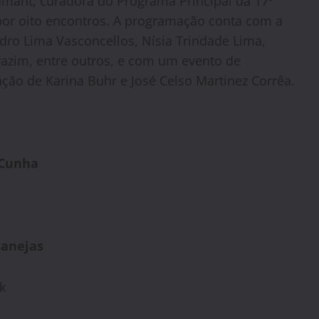
amant, curadora do Programa Principal da 17ª
o por oito encontros. A programação conta com a
dro Lima Vasconcellos, Nísia Trindade Lima,
razim, entre outros, e com um evento de
ção de Karina Buhr e José Celso Martinez Corrêa.
 Cunha
tanejas
k