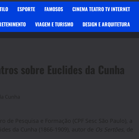
TILO
ESPORTE
FAMOSOS
CINEMA TEATRO TV INTERNET
RETENIMENTO
VIAGEM E TURISMO
DESIGN E ARQUITETURA
tros sobre Euclides da Cunha
ro de Pesquisa e Formação (CPF Sesc São Paulo), a
lides da Cunha (1866-1909), autor de
Os Sertões
, de