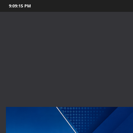
Skip
9:09:16 PM
to
content