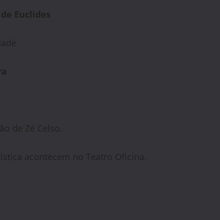
 de Euclides
dade
ra
m
ão de Zé Celso.
stica acontecem no Teatro Oficina.