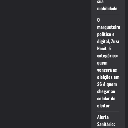
sua
mobilidade
O
marqueteiro
político e
digital, Zuza
Nacif, é
categórico:
quem
vencerá as
eleições em
26 é quem
chegar ao
celular do
eleitor
Alerta
Sanitário: