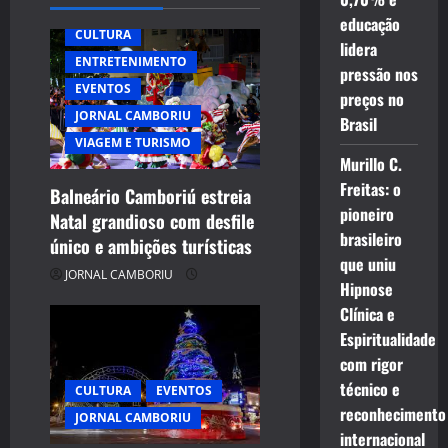
i
educação
CULTURA
lidera
g
ENTRETENIMENTO
pressão nos
EVENTOS
a
preços no
JORNAL CAMBORIU
Brasil
t
VIAGEM E TURISMO
Murillo C.
i
Freitas: o
Balneário Camboriú estreia
pioneiro
Natal grandioso com desfile
o
brasileiro
único e ambições turísticas
n
que uniu
JORNAL CAMBORIU
Hipnose
Clínica e
Espiritualidade
com rigor
técnico e
CULTURA
EVENTOS
reconhecimento
JORNAL CAMBORIU
internacional