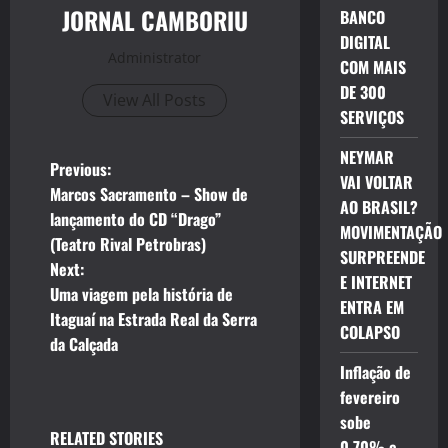
JORNAL CAMBORIU
BANCO
DIGITAL
Administrator
COM MAIS
DE 300
View All Posts
SERVIÇOS
NEYMAR
P
Previous:
VAI VOLTAR
Marcos Sacramento – Show de
AO BRASIL?
o
lançamento do CD “Drago”
MOVIMENTAÇÃO
(Teatro Rival Petrobras)
s
SURPREENDE
Next:
E INTERNET
t
Uma viagem pela história de
ENTRA EM
Itaguaí na Estrada Real da Serra
COLAPSO
n
da Calçada
Inflação de
a
fevereiro
v
sobe
RELATED STORIES
0,70% e