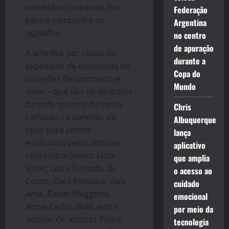
recebidas roupas de frio
Federação
para a campanha do
Argentina
agasalho.
no centro
de apuração
A arte fica por conta da
durante a
exposição de esculturas de
Copa do
corações de um metro e
Mundo
meio – que são os símbolos
da rede queridinha pelos
Chris
cariocas – e servirão de
Albuquerque
telas para serem
lança
estilizadas pelos artistas
aplicativo
contemporâneos: Lídia
que amplia
Viber, Luiza Furtado, Di
o acesso ao
Couto, Cacá Fonseca, Gais
cuidado
Ama, Rafael Meggetto,
emocional
Acme Carlos Bobi, entre
por meio da
outros. Os artistas Felipe
tecnologia