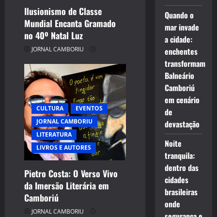
Ilusionismo de Classe
Quando o
Mundial Encanta Gramado
mar invade
no 40º Natal Luz
a cidade:
JORNAL CAMBORIU
enchentes
transformam
Balneário
Camboriú
em cenário
CULTURA
EVENTOS
de
JORNAL CAMBORIU
devastação
LITERATURA
Noite
LIVROS E AUTORES
tranquila:
dentro das
Pietro Costa: O Verso Vivo
cidades
da Imersão Literária em
brasileiras
Camboriú
onde
JORNAL CAMBORIU
segurança e