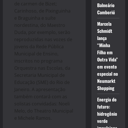
de carmen de Bizet;
Balneário
Carinhoso, de Pixinguinha
Camboriú
e Braguinha e suíte
Marcela
nordestina, do Maestro
Schmidt
Duda, por exemplo, serão
lança
reproduzidas nas vozes de
“Minha
jovens da Rede Pública
Filha em
Municipal de Ensino,
Outra Vida”
inscritos no programa
em evento
Orquestra nas Escolas, da
especial no
Secretaria Municipal de
Neumarkt
Educação (SME) do Rio de
Shopping
Janeiro. A apresentação
também contará com as
Energia do
solistas convidadas: Noeli
futuro:
Melo, do Theatro Municipal
hidrogênio
e Michele Ramos.
verde