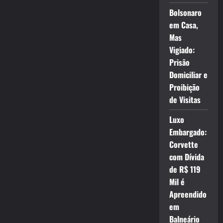
Bolsonaro
em Casa,
Mas
Vigiado:
Prisão
Domiciliar e
Proibição
de Visitas
Luxo
Embargado:
Corvette
com Dívida
de R$ 119
Mil é
Apreendido
em
Balneário