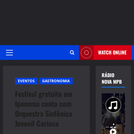
WATCH ONLINE
Primary
Menu
RÁDIO
NOVA MPB
EVENTOS
GASTRONOMIA
Festival gratuito em
Ipanema conta com
Orquestra Sinfônica
Juvenil Carioca