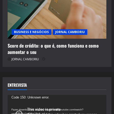
BUSINESS E NEGÓCIOS
JORNAL CAMBORIU
Score de crédito: o que é, como funciona e como
aumentar o seu
JORNAL CAMBORIU
ENTREVISTA
Tocador
Code 150: Unknown error.
de
vídeo
Fazer download do arquivo: https://www.youtube.com/watch?
v=d4Fu9gz1tqE&t=19s&_=4