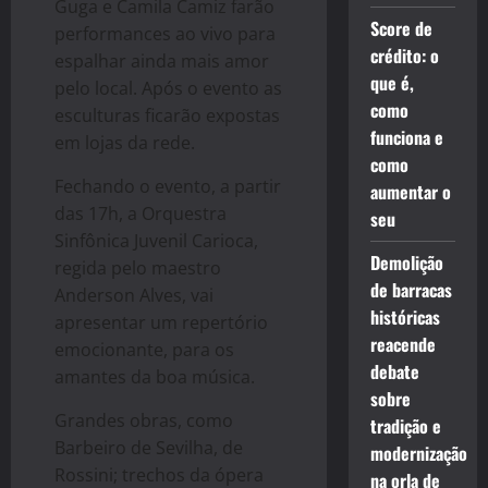
Guga e Camila Camiz farão
Score de
performances ao vivo para
crédito: o
espalhar ainda mais amor
que é,
pelo local. Após o evento as
como
esculturas ficarão expostas
funciona e
em lojas da rede.
como
Fechando o evento, a partir
aumentar o
das 17h, a Orquestra
seu
Sinfônica Juvenil Carioca,
Demolição
regida pelo maestro
de barracas
Anderson Alves, vai
históricas
apresentar um repertório
reacende
emocionante, para os
debate
amantes da boa música.
sobre
Grandes obras, como
tradição e
Barbeiro de Sevilha, de
modernização
Rossini; trechos da ópera
na orla de