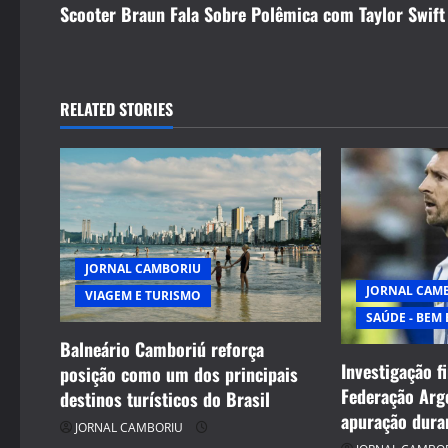
s
Scooter Braun Fala Sobre Polêmica com Taylor Swif
t
n
RELATED STORIES
a
v
i
g
JORNAL CAMBORIU
JORNAL CAM
VIAGEM E TURISMO
a
SAÚDE - BEM 
t
Balneário Camboriú reforça
Investigação f
posição como um dos principais
i
Federação Arg
destinos turísticos do Brasil
apuração dura
o
JORNAL CAMBORIU