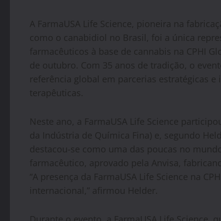
A FarmaUSA Life Science, pioneira na fabricaç
como o canabidiol no Brasil, foi a única repre
farmacêuticos à base de cannabis na CPHI Glob
de outubro. Com 35 anos de tradição, o even
referência global em parcerias estratégicas 
terapêuticas.
Neste ano, a FarmaUSA Life Science participo
da Indústria de Química Fina) e, segundo Held
destacou-se como uma das poucas no mundo a
farmacêutico, aprovado pela Anvisa, fabrican
“A presença da FarmaUSA Life Science na CPH
internacional,” afirmou Helder.
Durante o evento, a FarmaUSA Life Science, 