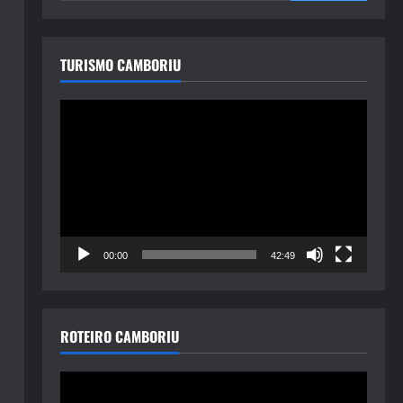
TURISMO CAMBORIU
Tocador
de
vídeo
00:00
42:49
ROTEIRO CAMBORIU
Tocador