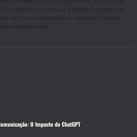
ulo e criada em 2021, é a primeira fabricante de
il certificada pela Anvisa. Embora faça parte do
era de forma independente, atendendo outras
anto internacional.
 Comunicação: O Impacto do ChatGPT