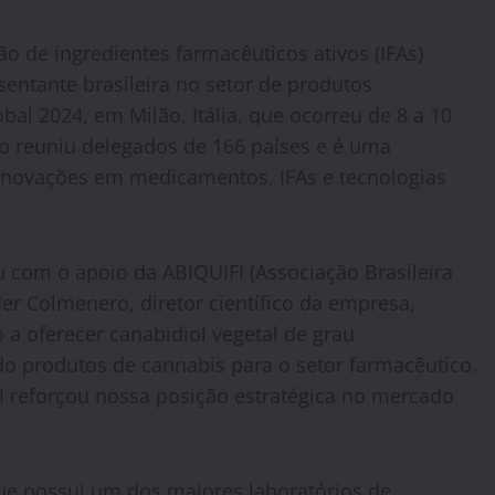
ão de ingredientes farmacêuticos ativos (IFAs)
sentante brasileira no setor de produtos
al 2024, em Milão, Itália, que ocorreu de 8 a 10
to reuniu delegados de 166 países e é uma
e inovações em medicamentos, IFAs e tecnologias
u com o apoio da ABIQUIFI (Associação Brasileira
er Colmenero, diretor científico da empresa,
 oferecer canabidiol vegetal de grau
do produtos de cannabis para o setor farmacêutico.
I reforçou nossa posição estratégica no mercado
que possui um dos maiores laboratórios de