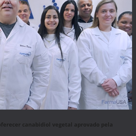
erecer canabidiol vegetal aprovado pela