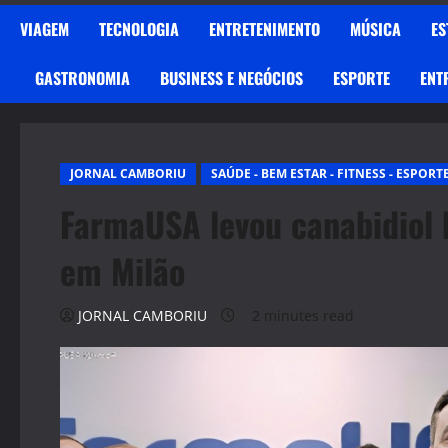
VIAGEM
TECNOLOGIA
ENTRETENIMENTO
MÚSICA
ES
GASTRONOMIA
BUSINESS E NEGÓCIOS
ESPORTE
ENT
JORNAL CAMBORIU
SAÚDE - BEM ESTAR - FITNESS - ESPORT
FarmaUSA levou canabidiol b
em Milão
JORNAL CAMBORIU
2 minutes read