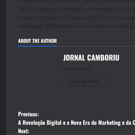
A FarmaUSA Life Science, localizada em São Pa
CBD e produtos derivados de cannabis no Bras
Grupo FarmaUSA, a FarmaUSA Life Science op
empresas (B2B) tanto no mercado nacional qu
ABOUT THE AUTHOR
JORNAL CAMBORIU
Administrator
View All Posts
P
Previous:
A Revolução Digital e a Nova Era do Marketing e da
o
Next: