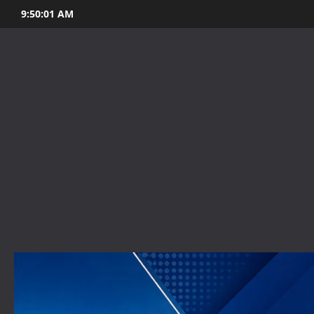
Skip
9:50:02 AM
to
content