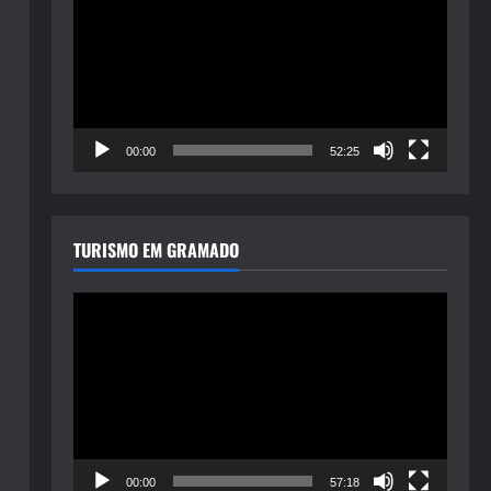
de
vídeo
00:00
52:25
TURISMO EM GRAMADO
Tocador
de
vídeo
00:00
57:18