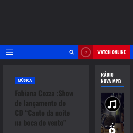
WATCH ONLINE
Primary
Menu
RÁDIO
NOVA MPB
MÚSICA
Fabiana Cozza :Show
de lançamento do
CD “Canto da noite
na boca do vento”