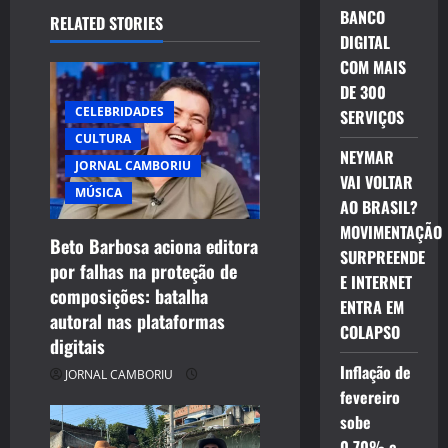
v
BANCO
RELATED STORIES
DIGITAL
i
COM MAIS
g
DE 300
CELEBRIDADES
SERVIÇOS
a
CULTURA
NEYMAR
JORNAL CAMBORIU
t
VAI VOLTAR
MÚSICA
AO BRASIL?
i
MOVIMENTAÇÃO
Beto Barbosa aciona editora
o
SURPREENDE
por falhas na proteção de
E INTERNET
composições: batalha
n
ENTRA EM
autoral nas plataformas
COLAPSO
digitais
Inflação de
JORNAL CAMBORIU
fevereiro
sobe
0,70% e