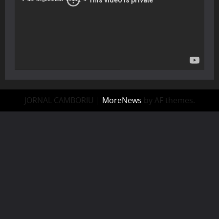
JORNAL CAMBORIU
|
MoreNews
by AF themes.