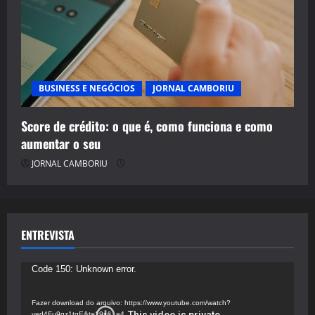
BUSINESS E NEGÓCIOS
JORNAL CAMBORIU
Score de crédito: o que é, como funciona e como
aumentar o seu
JORNAL CAMBORIU
ENTREVISTA
Tocador
Code 150: Unknown error.
de
vídeo
Fazer download do arquivo: https://www.youtube.com/watch?
v=d4Fu9gz1tqE&t=19s&_=4