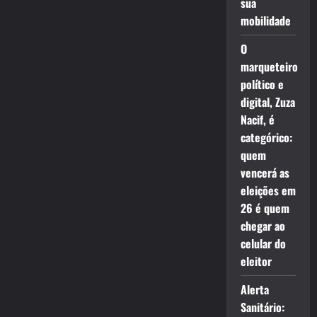
sua
mobilidade
O
marqueteiro
político e
digital, Zuza
Nacif, é
categórico:
quem
vencerá as
eleições em
26 é quem
chegar ao
celular do
eleitor
Alerta
Sanitário: