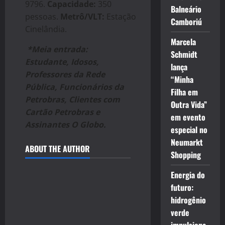
9796.
Capacidade:
350
Balneário
pessoas.
Metrô/VLT:
Estação
Camboriú
Cinelândia.
Marcela
*Meia entrada:
Schmidt
Estudante, Idosos,
lança
Professores da Rede
“Minha
Pública, Funcionários da
Filha em
Petrobras, Clientes com
Outra Vida”
Cartão Petrobras e
em evento
Assinantes O Globo.
especial no
Neumarkt
ABOUT THE AUTHOR
Shopping
Energia do
futuro:
hidrogênio
verde