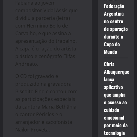
Fabiana ao jovem
Federação
compositor Vidal Assis que
Argentina
dividiu a parceria (letra)
no centro
com Hermínio Bello de
de apuração
Carvalho, e que assina a
durante a
apresentação do trabalho.
Copa do
A capa é criação do artista
Mundo
plástico e cenógrafo Elifas
Chris
Andreato.
Albuquerque
O CD foi gravado e
lança
produzido na gravadora
aplicativo
Biscoito Fino e contou com
que amplia
as participações especiais
o acesso ao
da cantora Maria Bethânia,
cuidado
o cantor Péricles e o
emocional
arranjador e saxofonista
por meio da
Nailor Proveta.
tecnologia