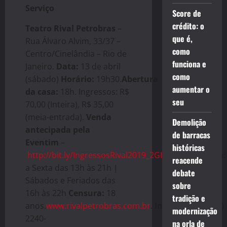
Serviço
Score de
crédito: o
Teatro Rival Petrobras
–
que é,
Rua Álvaro Alvim, 33/37 –
como
Centro/Cinelândia – Rio de
funciona e
Janeiro.
Data:
13 de abril
como
(sábado)
Horário:
19h30.
Abertura
aumentar o
da casa:
18h. Ingressos: R$
seu
70,00 (Inteira), R$ 35,00
(meia-entrada).
Venda
Demolição
antecipada pela
de barracas
Eventim
–
históricas
http://bit.ly/IngressosRival2019_2GIaEKp
Bilheteria:
reacende
a Sexta das 13h às 21h |
debate
Sábados e Feriados das
sobre
16h às 22h
Censura:
18
tradição e
anos.
www.rivalpetrobras.com.br
.
Informações:
(21)
modernização
2240-
na orla de