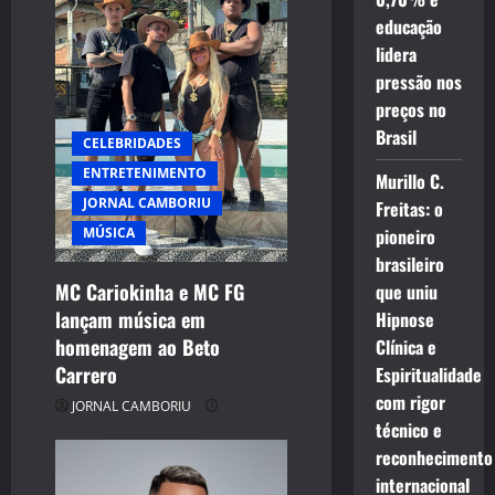
educação
lidera
pressão nos
preços no
Brasil
CELEBRIDADES
ENTRETENIMENTO
Murillo C.
JORNAL CAMBORIU
Freitas: o
MÚSICA
pioneiro
brasileiro
MC Cariokinha e MC FG
que uniu
lançam música em
Hipnose
homenagem ao Beto
Clínica e
Carrero
Espiritualidade
com rigor
JORNAL CAMBORIU
técnico e
reconhecimento
internacional