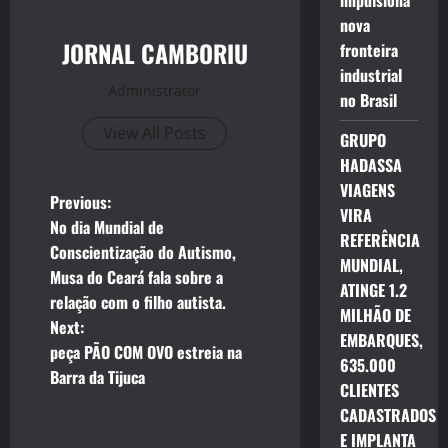
impulsiona
nova
JORNAL CAMBORIU
fronteira
industrial
Administrator
no Brasil
View All Posts
GRUPO
HADASSA
VIAGENS
P
Previous:
VIRA
No dia Mundial de
REFERÊNCIA
o
Conscientização do Autismo,
MUNDIAL,
Musa do Ceará fala sobre a
s
ATINGE 1.2
relação com o filho autista.
MILHÃO DE
t
Next:
EMBARQUES,
peça PÃO COM OVO estreia na
635.000
n
Barra da Tijuca
CLIENTES
a
CADASTRADOS
E IMPLANTA