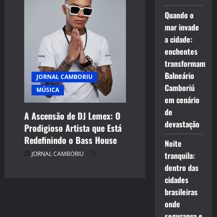
Quando o
mar invade
a cidade:
enchentes
transformam
Balneário
JORNAL CAMBORIU
Camboriú
MÚSICA
em cenário
de
A Ascensão de DJ Lemex: O
devastação
Prodigioso Artista que Está
Redefinindo o Bass House
Noite
JORNAL CAMBORIU
tranquila:
dentro das
cidades
brasileiras
onde
segurança e