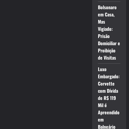
Bolsonaro
em Casa,
Mas
Vigiado:
Prisão
Domiciliar e
Proibição
de Visitas
Luxo
Embargado:
Corvette
com Dívida
de R$ 119
Mil é
Apreendido
em
Balneário