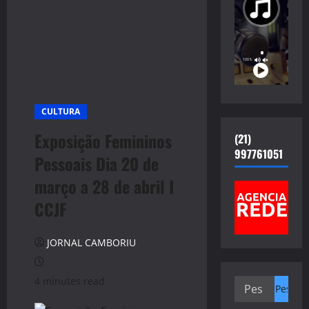
CULTURA
Exposição Femininos
(21)
997761051
Pessoais Dia 20 de
março a 28 de abril I
CCJF
JORNAL CAMBORIU
4 minutes read
Pesquisar
por: