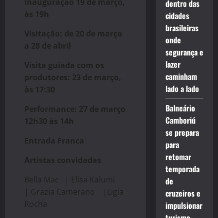
Inauguração 19 de março,
dentro das
às 19h
cidades
brasileiras
Visitação: de 20 de março
onde
a 28 de abril
segurança e
lazer
Visita guiada com os
caminham
produtores: 23 de março,
lado a lado
às 17:30
Balneário
Performance: 27 de março
Camboriú
12h30 às 14h
se prepara
Entrada Franca
para
retomar
Artistas convidadas
temporada
Bella Mac | Elisa Kalumi
de
| Grazia Camerano |Ligia
cruzeiros e
Rocha
impulsionar
turismo