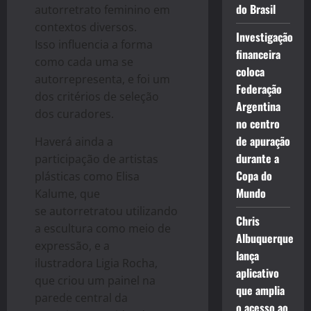
do Brasil
autorretrato feminino em
contextos diversos.
Investigação
Isso influencia a forma
financeira
como cada uma se
coloca
autorrepresenta, e foi um
Federação
dos critérios de seleção
Argentina
dos curadores.
no centro
de apuração
Haverá ainda a
durante a
participação de artistas
Copa do
plásticas como Elisa
Mundo
Kalume, que
se autorretratou utilizando
Chris
a escultura como meio de
Albuquerque
expressão, e a
lança
ilustradora Ligia Rocha,
aplicativo
que criou um painel na
que amplia
parede central da
o acesso ao