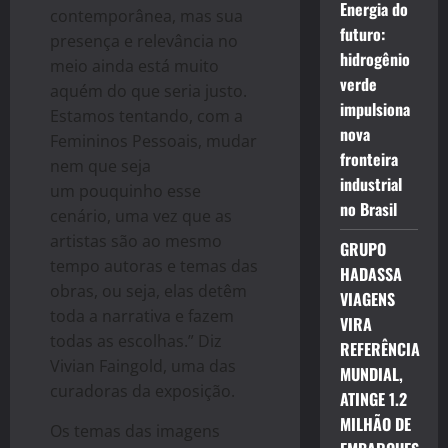
Energia do
contemporânea, mas sua
futuro:
presença e relevância no
hidrogênio
meio ainda está muito
verde
aquém do que seria justo.
impulsiona
Estamos tentando, com a
nova
Femininos Pessoais, mudar
fronteira
nem que seja
industrial
um pouquinho esse
no Brasil
cenário, uma vez que as
artistas são ao mesmo
GRUPO
tempo autoras e temas das
HADASSA
obras, ou seja, elas detêm
VIAGENS
toda a narrativa e fazem
VIRA
todas as escolhas.” Diz
REFERÊNCIA
Vivian Faingold, uma das
MUNDIAL,
curadoras da exposição.
ATINGE 1.2
MILHÃO DE
Os temas das imagens