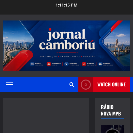
Skip
1:11:16 PM
to
content
WATCH ONLINE
Primary
Menu
RÁDIO
NOVA MPB