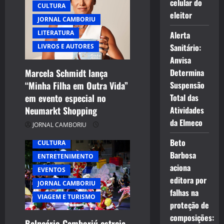
celular do
CULTURA
a
eleitor
JORNAL CAMBORIU
t
LITERATURA
Alerta
Sanitário:
LIVROS E AUTORES
i
Anvisa
Marcela Schmidt lança
Determina
o
“Minha Filha em Outra Vida”
Suspensão
n
em evento especial no
Total das
Neumarkt Shopping
Atividades
da Elmeco
JORNAL CAMBORIU
Beto
CULTURA
Barbosa
ENTRETENIMENTO
aciona
EVENTOS
editora por
JORNAL CAMBORIU
falhas na
VIAGEM E TURISMO
proteção de
composições:
Balneário Camboriú estreia