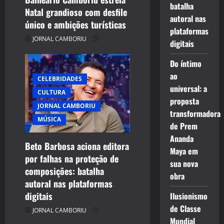
batalha
Natal grandioso com desfile
autoral nas
único e ambições turísticas
plataformas
JORNAL CAMBORIU
digitais
Do íntimo
ao
CELEBRIDADES
universal: a
CULTURA
proposta
JORNAL CAMBORIU
transformadora
MÚSICA
de Prem
Ananda
Beto Barbosa aciona editora
Maya em
por falhas na proteção de
sua nova
composições: batalha
obra
autoral nas plataformas
digitais
Ilusionismo
de Classe
JORNAL CAMBORIU
Mundial