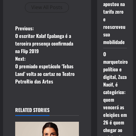
apostou na
View All Posts
tarifa zero
e
reescreveu
P
Previous:
sua
O escritor Kalaf Epalanga é a
o
mobilidade
terceira presença confirmada
na Flip 2019
s
O
Next:
marqueteiro
t
O premiado espetáculo ‘Tebas
político e
Land’ volta ao cartaz no Teatro
digital, Zuza
n
PetroRio das Artes
Nacif, é
a
categórico:
quem
v
vencerá as
RELATED STORIES
eleições em
i
26 é quem
g
chegar ao