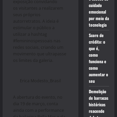
exposição convidando
cuidado
os visitantes a realizarem
emocional
seus próprios
por meio da
autorretratos. A ideia é
tecnologia
estimular o público a
utilizar a hashtag
Score de
#femininospessoais nas
crédito: o
redes sociais, criando um
que é,
movimento que ultrapasse
como
os limites da galeria.
funciona e
como
aumentar o
Erica Modesto_Brasil
seu
Demolição
A abertura do evento, no
de barracas
dia 19 de março, conta
históricas
ainda com a performance
reacende
da bailarina Bella Mac e da