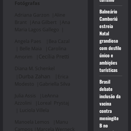
Fotógrafas
Balneário
Adriana Garzon |Aline
Camboriú
Brant |Ana Gilbert |Ana
estreia
Maria Lagos Gallego |
Natal
grandioso
Angela Paes |Bea Cazal
com desfile
| Belle Maia |Carolina
único e
Cecília Pretti
Amorim |
ambições
Diana M. Schenkel
turísticas
Durba Zahan |
|
Erica
Brasil
Modesto |Gabriella Silva
debate
Julia Assis |LeAnna
inclusão da
Azzolini |Loreal Prystaj
vacina
| Luciola Villela
contra
meningite
Manoela Lemos |Manu
B no
Campos |Marcela Werneck