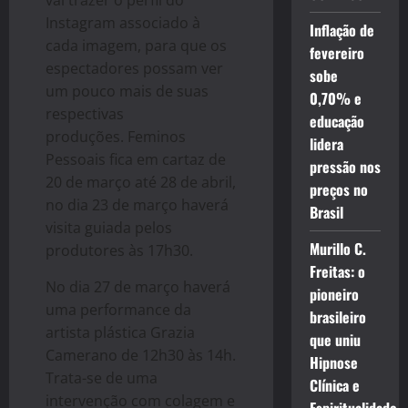
Instagram associado à
Inflação de
cada imagem, para que os
fevereiro
espectadores possam ver
sobe
um pouco mais de suas
0,70% e
respectivas
educação
produções. Feminos
lidera
Pessoais fica em cartaz de
pressão nos
20 de março até 28 de abril,
preços no
no dia 23 de março haverá
Brasil
visita guiada pelos
Murillo C.
produtores às 17h30.
Freitas: o
No dia 27 de março haverá
pioneiro
uma performance da
brasileiro
artista plástica Grazia
que uniu
Camerano de 12h30 às 14h.
Hipnose
Trata-se de uma
Clínica e
intervenção com colagem e