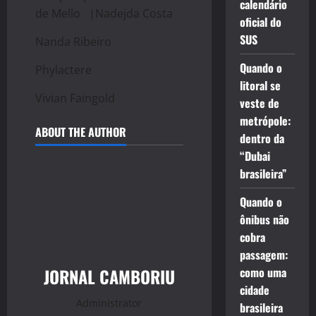
calendário
de Mello |Nadejda Costa
oficial do
SUS
Nanda Ribeiro
Quando o
Phylactere
litoral se
Vivian Faingold
veste de
metrópole:
ABOUT THE AUTHOR
dentro da
“Dubai
brasileira”
Quando o
ônibus não
cobra
passagem:
JORNAL CAMBORIU
como uma
cidade
Administrator
brasileira