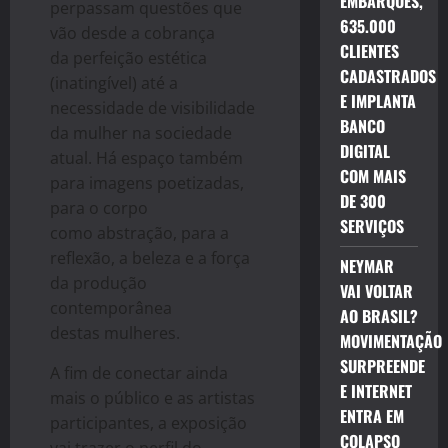
EMBARQUES,
perpassam questões que
635.000
vão desde a cobrança
CLIENTES
da perfeição estética
CADASTRADOS
(inatingível) até a
E IMPLANTA
necessidade de visibilidade
BANCO
da mulher na sociedade
DIGITAL
atual. Há espaço também
COM MAIS
para imagens poetizadas,
DE 300
para o corpo
SERVIÇOS
como abstração, para a
reflexão, a beleza e a força
NEYMAR
da produção
VAI VOLTAR
contemporânea
AO BRASIL?
destas mulheres.
MOVIMENTAÇÃO
SURPREENDE
A fim de conectar ainda
E INTERNET
mais o público e as artistas
ENTRA EM
participantes, a exposição
COLAPSO
vai trazer o perfil do