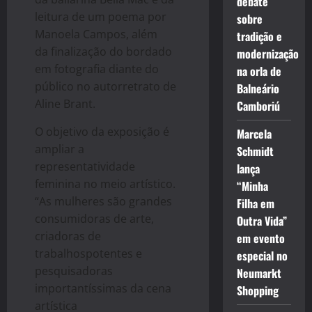
debate
leitura de um poema por
sobre
Manoela Campos, além
tradição e
da finalização do bordado
modernização
em fotografia diante do
na orla de
público no autorretrato de
Balneário
Aline Brant.
Camboriú
O objetivo da exposição é
Marcela
ampliar a
Schmidt
representatividade
lança
feminina no meio artístico.
“Minha
“As mulheres são grandes
Filha em
consumidoras de arte,
Outra Vida”
criadoras de
em evento
trabalhospotentes e
especial no
pesquisadoras
Neumarkt
importantíssimas da cena
Shopping
artística