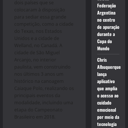
dois países que se
Federação
colocaram à disposição
Argentina
para sediar essa grande
no centro
competição, como a cidade
de apuração
do Texas, nos Estados
durante a
Unidos e a cidade de
Copa do
Welland, no Canadá. A
Mundo
cidade de São Miguel
Chris
Arcanjo, no interior
Albuquerque
paulista, vem construindo
lança
nos últimos 3 anos um
aplicativo
histórico na canoagem
que amplia
Caiaque Polo, realizando os
o acesso ao
principais eventos da
cuidado
modalidade, incluindo uma
emocional
etapa do Campeonato
por meio da
Brasileiro em 2018.
tecnologia