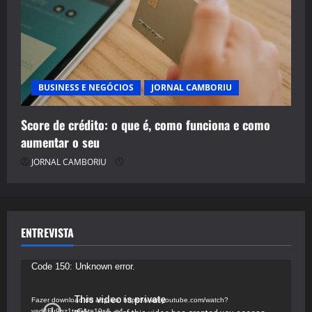
BUSINESS E NEGÓCIOS
JORNAL CAMBORIU
Score de crédito: o que é, como funciona e como
aumentar o seu
JORNAL CAMBORIU
ENTREVISTA
Tocador
Code 150: Unknown error.
de
vídeo
Fazer download do arquivo: https://www.youtube.com/watch?
v=d4Fu9gz1tqE&t=19s&_=4