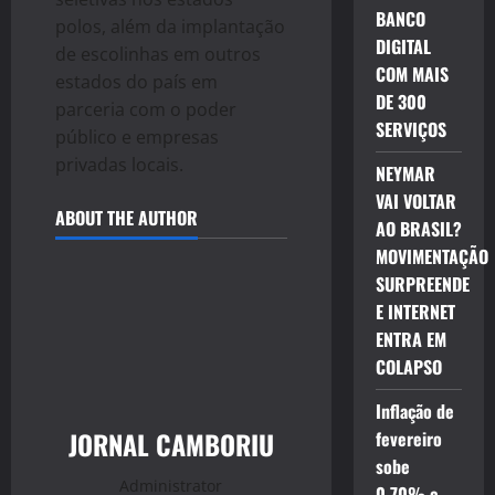
BANCO
polos, além da implantação
DIGITAL
de escolinhas em outros
COM MAIS
estados do país em
DE 300
parceria com o poder
SERVIÇOS
público e empresas
privadas locais.
NEYMAR
VAI VOLTAR
ABOUT THE AUTHOR
AO BRASIL?
MOVIMENTAÇÃO
SURPREENDE
E INTERNET
ENTRA EM
COLAPSO
Inflação de
JORNAL CAMBORIU
fevereiro
sobe
Administrator
0,70% e