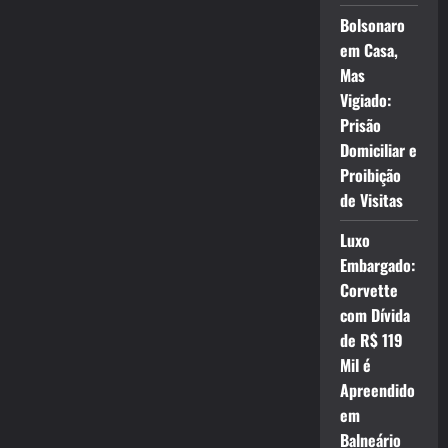
Bolsonaro
em Casa,
Mas
Vigiado:
Prisão
Domiciliar e
Proibição
de Visitas
Luxo
Embargado:
Corvette
com Dívida
de R$ 119
Mil é
Apreendido
em
Balneário