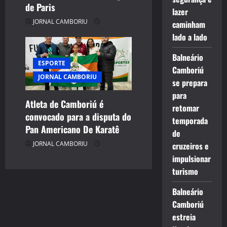
de Paris
lazer
JORNAL CAMBORIU
caminham
lado a lado
Balneário
ESPORTE
Camboriú
JORNAL CAMBORIU
se prepara
para
Atleta de Camboriú é
retomar
convocado para a disputa do
temporada
Pan Americano De Karatê
de
JORNAL CAMBORIU
cruzeiros e
impulsionar
turismo
Balneário
Camboriú
estreia