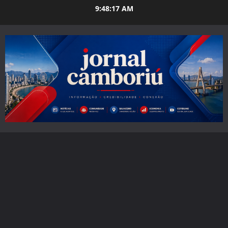
Skip
9:48:18 AM
to
content