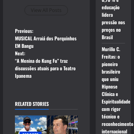
educação
View All Posts
lidera
pressão nos
preços no
P
Previous:
Brasil
MUSICAL Arraiá dos Porquinhos
o
EM Bangu
Murillo C.
Next:
s
Freitas: o
“A Menina do Kung Fu” traz
pioneiro
t
discussões atuais para o Teatro
brasileiro
Ipanema
que uniu
n
Hipnose
a
Clínica e
Espiritualidade
RELATED STORIES
v
com rigor
técnico e
i
reconhecimento
g
internacional