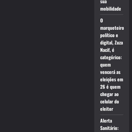
sua
mobilidade
O
marqueteiro
político e
digital, Zuza
Nacif, é
categórico:
quem
vencerá as
eleições em
26 é quem
chegar ao
celular do
eleitor
Alerta
Sanitário: