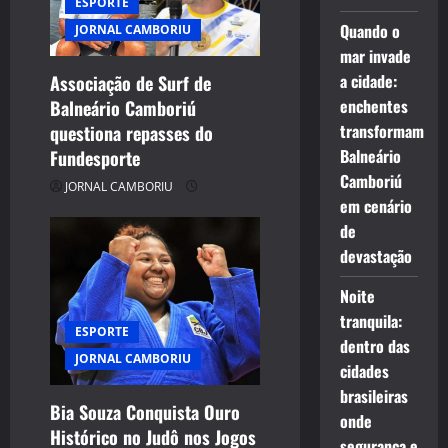
ESPORTE
a
Quando o
JORNAL CAMBORIU
mar invade
t
a cidade:
Associação de Surf de
enchentes
Balneário Camboriú
i
transformam
questiona repasses do
o
Balneário
Fundesporte
Camboriú
JORNAL CAMBORIU
n
em cenário
de
devastação
Noite
tranquila:
ESPORTE
dentro das
JORNAL CAMBORIU
cidades
brasileiras
Bia Souza Conquista Ouro
onde
Histórico no Judô nos Jogos
segurança e