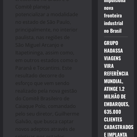
impulsiona
Comitê planeja
nova
potencializar a modalidade
fronteira
no estado de São Paulo,
industrial
principalmente, no interior
no Brasil
paulista, nas regiões de
GRUPO
São Miguel Arcanjo e
HADASSA
Itapetininga, assim como,
VIAGENS
em outros estados como o
VIRA
Paraná e Tocantins. Este
REFERÊNCIA
resultado decorre do
MUNDIAL,
esforço que vem sendo
ATINGE 1.2
realizado pela nova gestão
MILHÃO DE
do Comitê Brasileiro de
EMBARQUES,
Caiaque Polo, comandado
635.000
pelo seu diretor, Guilherme
CLIENTES
Galvão, que busca captar
CADASTRADOS
novos adeptos através de
E IMPLANTA
seletivas nos estados