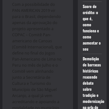
Com a possibilidade do
Score de
PAN AMERICAN 2019 vir
crédito: o
para o Brasil, dependendo
que é,
apenas da aprovação do
como
projeto apresentado a
funciona e
COPAC – Comitê Pan-
como
americano de Canoas
aumentar o
(Comitê Internacional), que
seu
define no final do Jogos
Demolição
Pan-Americano de Lima no
de barracas
Peru no mês de Julho e o
históricas
Comitê vem alinhando
reacende
junto a Secretária de
debate
Cultura e Turismo do
sobre
Município de São Miguel
tradição e
Arcanjo, a qual já vem
modernização
acreditando e apoiando a
na orla de
modalidade no município,