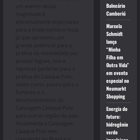
Balneário
um evento dessa
Camboriú
magnitude é
extremamente importante
Marcela
para o trade turístico local,
Schmidt
já que apresenta um
lança
grande potencial para a
“Minha
prática da modalidade por
Filha em
possuir lagoas, rios e
Outra Vida”
represas perfeitas para a
em evento
prática do Caiaque Polo,
especial no
assim como, para o para o
Neumarkt
fomento e o
Shopping
desenvolvimento da
Canoagem Caiaque Polo
Energia do
para outras região do país.
futuro:
Atualmente a Canoagem
hidrogênio
Caiaque Polo vem
verde
crescendo no Brasil e o