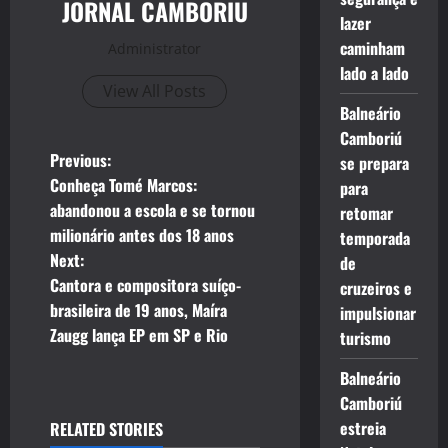
JORNAL CAMBORIU
lazer
caminham
Administrator
lado a lado
View All Posts
Balneário
Camboriú
P
Previous:
se prepara
Conheça Tomé Marcos:
para
o
abandonou a escola e se tornou
retomar
milionário antes dos 18 anos
temporada
s
Next:
de
t
Cantora e compositora suíço-
cruzeiros e
brasileira de 19 anos, Maíra
impulsionar
n
Zaugg lança EP em SP e Rio
turismo
a
Balneário
Camboriú
v
estreia
RELATED STORIES