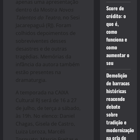
apenas uma apresentação
Score de
dentro da Mostra
Novos
crédito: o
Talentos do Teatro
, no Sesi
que é,
Jacarepaguá (RJ). Foram
como
colhidos depoimentos de
funciona e
sobreviventes desses
como
desastres e de outras
aumentar o
tragédias.
Memórias da
seu
infância da autora também
estão presentes na
Demolição
dramaturgia.
de barracas
históricas
A temporada na CAIXA
reacende
Cultural RJ será de 16 a 27
debate
de julho, de terça a sábado,
sobre
às 19h. No elenco: Daniel
tradição e
Chagas, Gisela de Castro,
modernização
Luiza Loroza, Marcéli
na orla de
Torquato, Marcio Freitas e