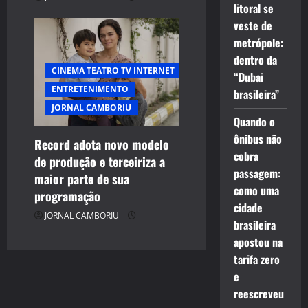
litoral se
veste de
metrópole:
dentro da
CINEMA TEATRO TV INTERNET
“Dubai
ENTRETENIMENTO
brasileira”
JORNAL CAMBORIU
Quando o
ônibus não
Record adota novo modelo
cobra
de produção e terceiriza a
passagem:
maior parte de sua
como uma
programação
cidade
JORNAL CAMBORIU
brasileira
apostou na
tarifa zero
e
reescreveu