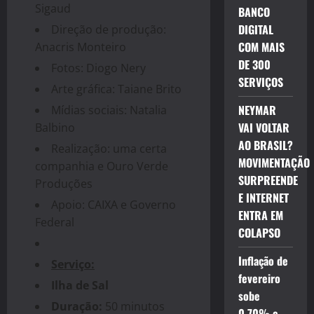
Sigaud
BANCO
DIGITAL
Direção de produção:
COM MAIS
Anacris Monteiro
DE 300
Fotos: Diogo Nery
SERVIÇOS
Arte gráfica: Taiane Brito
NEYMAR
Mídias sociais: Natalia
VAI VOLTAR
Balbino
AO BRASIL?
Realização: uma certa
MOVIMENTAÇÃO
companhia e Ouro Verde
SURPREENDE
Produções
E INTERNET
Apoio: CAIXA e Governo
ENTRA EM
Federal
COLAPSO
Inflação de
Serviço:
fevereiro
Ilha de Sal
sobe
Duração:
50 minutos
0,70% e