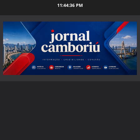
Skip
11:44:37 PM
to
content