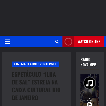
WATCH ONLINE
Primary
Menu
RÁDIO
NOVA MPB
CINEMA TEATRO TV INTERNET
ESPETÁCULO “ILHA
DE SAL” ESTREIA NA
CAIXA CULTURAL RIO
DE JANEIRO