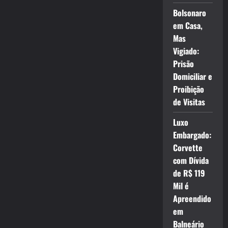
Bolsonaro
em Casa,
Mas
Vigiado:
Prisão
Domiciliar e
Proibição
de Visitas
Luxo
Embargado:
Corvette
com Dívida
de R$ 119
Mil é
Apreendido
em
Balneário