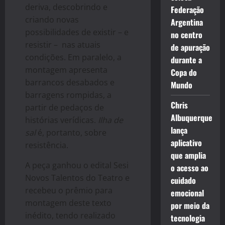
deriva, descobrindo e
Federação
criando novas
Argentina
possibilidades de existir – e
no centro
resistir – nas atuais
de apuração
condições. Em paralelo, a
durante a
montagem apresenta
Copa do
barrancos desabados e
Mundo
barragens rompidas, a
Chris
partir de pedaços de
Albuquerque
histórias verídicas.
Ilha de
lança
sal
é, portanto, sobre
aplicativo
resistência.
que amplia
A peça ganhou o edital Sesi
o acesso ao
Novos Talentos do Teatro e
cuidado
recebeu o prêmio para
emocional
montagem deste texto
por meio da
inédito, tendo realizado
tecnologia