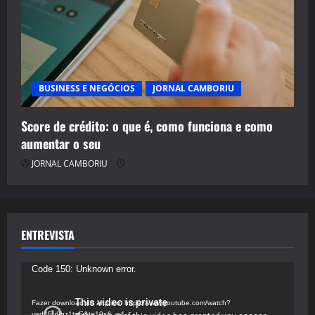
BUSINESS E NEGÓCIOS
JORNAL CAMBORIU
Score de crédito: o que é, como funciona e como
aumentar o seu
JORNAL CAMBORIU
ENTREVISTA
Tocador
Code 150: Unknown error.
de
vídeo
Fazer download do arquivo: https://www.youtube.com/watch?
v=d4Fu9gz1tqE&t=19s&_=4