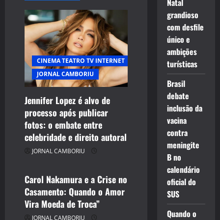
i
Natal
grandioso
g
com desfile
único e
a
ambições
CINEMA TEATRO TV INTERNET
t
turísticas
JORNAL CAMBORIU
Brasil
i
debate
Jennifer Lopez é alvo de
o
inclusão da
processo após publicar
CELEBRIDADES
vacina
fotos: o embate entre
n
CINEMA TEATRO TV INTERNET
contra
celebridade e direito autoral
ENTRETENIMENTO
meningite
JORNAL CAMBORIU
JORNAL CAMBORIU
B no
calendário
Carol Nakamura e a Crise no
oficial do
Casamento: Quando o Amor
SUS
Vira Moeda de Troca”
Quando o
JORNAL CAMBORIU