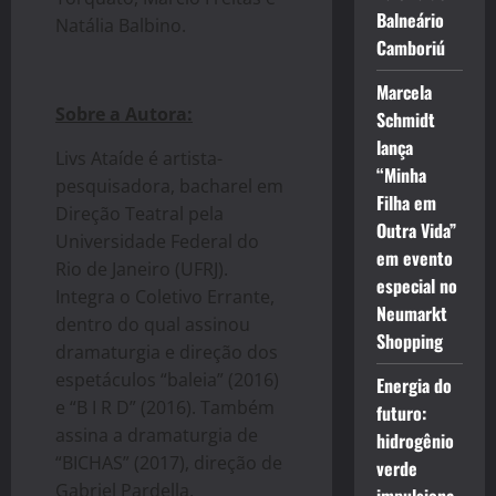
Balneário
Natália Balbino.
Camboriú
Marcela
Sobre a Autora:
Schmidt
lança
Livs Ataíde é artista-
“Minha
pesquisadora, bacharel em
Filha em
Direção Teatral pela
Outra Vida”
Universidade Federal do
em evento
Rio de Janeiro (UFRJ).
especial no
Integra o Coletivo Errante,
Neumarkt
dentro do qual assinou
Shopping
dramaturgia e direção dos
espetáculos “baleia” (2016)
Energia do
e “B I R D” (2016). Também
futuro:
assina a dramaturgia de
hidrogênio
“BICHAS” (2017), direção de
verde
Gabriel Pardella.