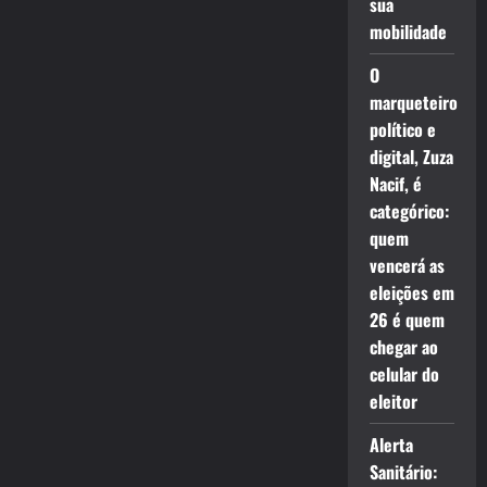
sua
mobilidade
O
marqueteiro
político e
digital, Zuza
Nacif, é
categórico:
quem
vencerá as
eleições em
26 é quem
chegar ao
celular do
eleitor
Alerta
Sanitário: