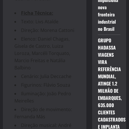
impulsiona
nova
Ficha Técnica:
fronteira
industrial
Texto: Livs Ataíde
no Brasil
Direção: Morena Cattoni
Elenco: Daniel Chagas,
GRUPO
Gisela de Castro, Luiza
HADASSA
Loroza, Marcéli Torquato,
VIAGENS
Marcio Freitas e Natália
VIRA
Balbino
REFERÊNCIA
MUNDIAL,
Cenário: Julia Deccache
ATINGE 1.2
Figurinos: Flávio Souza
MILHÃO DE
Iluminação: João Pedro
EMBARQUES,
Meirelles
635.000
Direção de movimento:
CLIENTES
Fernanda Más
CADASTRADOS
Direção musical: André
E IMPLANTA