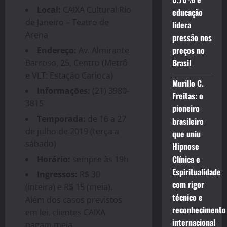
Local:
CAIXA Cultural Rio
educação
de Janeiro – Teatro de
lidera
Arena
pressão nos
preços no
Endereço:
Av. Almirante
Brasil
Barroso, 25, Centro (Metrô
e VLT: Estação Carioca)
Murillo C.
Informações:
(21) 3980-
Freitas: o
3815
pioneiro
Temporada:
de 16 a 27
brasileiro
de julho de 2019 (terça a
que uniu
sábado)
Hipnose
Clínica e
Horário:
sempre às 19h
Espiritualidade
Ingressos:
R$ 30
com rigor
(inteira) e R$ 15 (meia).
técnico e
Além dos casos previstos
reconhecimento
em lei, clientes CAIXA
internacional
pagam meia