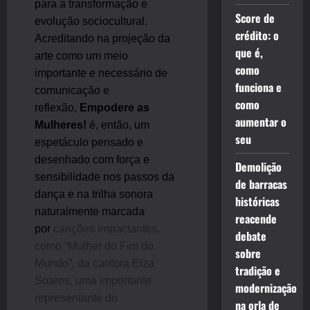
para a transformação e
Score de
evolução sociocultural.
crédito: o
Acreditando na projeção da
que é,
arte como um meio
como
importante e necessário de
funciona e
comunicação e
como
reflexão,
Empodere as
aumentar o
Mulheres!
é, então, um
seu
espetáculo pensado e
desenhado com força e
Demolição
sensibilidade nos passos da
de barracas
dança e na trilha sonora
históricas
naturalmente marcada
reacende
por
canções impactantes,
debate
como “Mulher do Fim do
sobre
Mundo”, da cantora Elza
tradição e
Soares, uma importante
modernização
representante do
na orla de