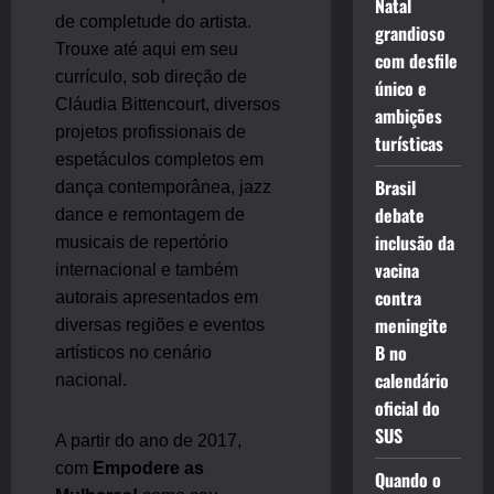
Natal
de completude do artista.
grandioso
Trouxe até aqui em seu
com desfile
currículo, sob direção de
único e
Cláudia Bittencourt, diversos
ambições
projetos profissionais de
turísticas
espetáculos completos em
Brasil
dança contemporânea, jazz
debate
dance e remontagem de
inclusão da
musicais de repertório
vacina
internacional e também
contra
autorais apresentados em
meningite
diversas regiões e eventos
B no
artísticos no cenário
calendário
nacional.
oficial do
SUS
A partir do ano de 2017,
com
Empodere as
Quando o