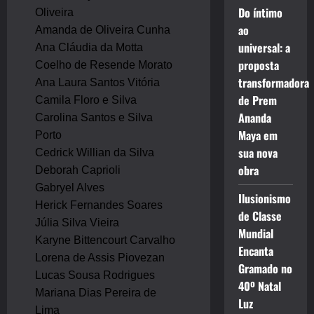
Do íntimo
Oliveira
ao
Amanda de Oliveira Cunha
universal: a
Ana Cláudia da Motta
proposta
Coelho de Resende Morato
transformadora
Ana Laura Santos Vitória
de Prem
Camila Floro e Silva
Ananda
Carolina Santos e Silva
Maya em
Porto
sua nova
Cedrick Willian da Silva
obra
Deborah Caprioli
Gabryel Alves
Ilusionismo
Herick Fernandes Soares
de Classe
Júlia Silva Vieira
Mundial
Karyne Bittencourt Carvalho
Encanta
Lorena de Assis Piovezan
Gramado no
Lucas Sousa Rodrigues
40º Natal
Mariana Dias Pereira de
Luz
Lima