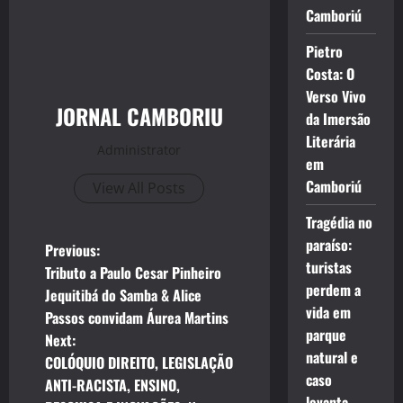
Camboriú
Pietro
Costa: O
Verso Vivo
JORNAL CAMBORIU
da Imersão
Literária
Administrator
em
Camboriú
View All Posts
Tragédia no
paraíso:
P
Previous:
turistas
Tributo a Paulo Cesar Pinheiro
o
perdem a
Jequitibá do Samba & Alice
vida em
Passos convidam Áurea Martins
s
parque
Next:
natural e
t
COLÓQUIO DIREITO, LEGISLAÇÃO
caso
ANTI-RACISTA, ENSINO,
levanta