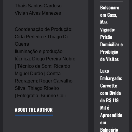
Thaís Santos Cardoso
Bolsonaro
Vivian Alves Menezes
em Casa,
Mas
Vigiado:
Coordenação de Produção:
Prisão
Cida Perfeito e Thiago Di
Domiciliar e
Guerra
Proibição
Iluminação e produção
de Visitas
técnica: Diego Pereira Nobre
| Técnico de Som: Ricardo
Luxo
Miguel Durão | Contra
Embargado:
Regragem: Róger Carvalho
Corvette
Silva, Thiago Ribeiro
com Dívida
| Fotografia: Brunno Coli
de R$ 119
Mil é
ABOUT THE AUTHOR
Apreendido
em
Balneário