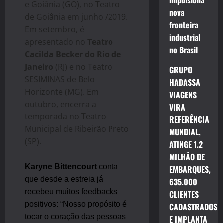
impulsiona
e Goiânia (GO), no Teatro
nova
de Goiânia em junho /2019.
fronteira
Em setembro, é
industrial
apresentado no
Teatro
no Brasil
Cacilda Becker do Rio de
Janeiro
(RJ) e no Teatro
GRUPO
SESIMINAS de Belo
HADASSA
Horizonte (MG). Em
VIAGENS
outubro, encerra a
VIRA
temporada no Teatro
REFERÊNCIA
Municipal de Ribeirão Preto
MUNDIAL,
(SP).
ATINGE 1.2
MILHÃO DE
Karyne Bittencourt
conta
EMBARQUES,
que desde a estreia já
635.000
recebeu muitos feedbacks
CLIENTES
positivos: “Nosso propósito é
CADASTRADOS
tocar o coração das pessoas
E IMPLANTA