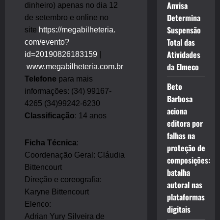
Anvisa
dinheiro) apenas no dia 12
Determina
de setembro e online no
Suspensão
site
https://megabilheteria.
Total das
com/evento?
Atividades
id=20190826183159
|
da Elmeco
www.megabilheteria.com.br
Telefone
para mais
Beto
informações: (34) 99167-
Barbosa
4265 (34)99242-6230
aciona
Classificação
: 14 anos
editora por
falhas na
Ficha Técnica
:
proteção de
Coordenação Geral: Cláudia
composições:
Bittencourt
batalha
Direção e coreografia:
autoral nas
Karyne Bittencourt
plataformas
Elenco:
digitais
Adrian Yury Silveira de