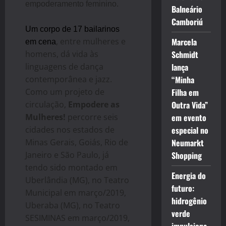
empoderamento feminino.
Balneário
Camboriú
Um corpo de 17 bailarinos
, entre mulheres e
Marcela
em cena
homens, dá vida às
Schmidt
linguagens de dança
lança
contemporânea e jazz.
“Minha
Como um projeto de
Filha em
circulação,
Empodere as
Outra Vida”
Mulheres!
percorre seis
em evento
cidades nos estados de
especial no
Minas Gerais, Goiás, Rio de
Neumarkt
Janeiro e São Paulo, já
Shopping
tendo sido montado em
Energia do
Uberlândia (MG), no Teatro
futuro:
Municipal em março/2019,
hidrogênio
Uberaba (MG), no Teatro
verde
SESIMINAS em março/2019,