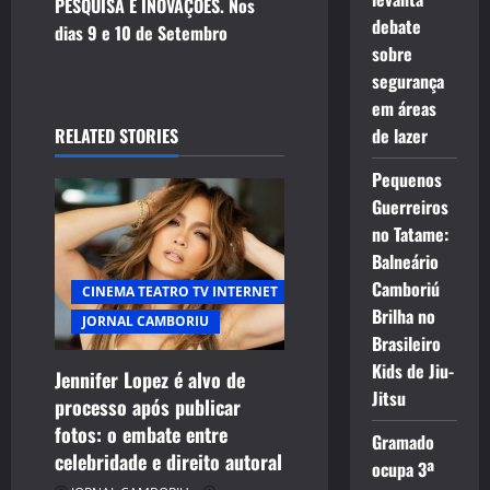
n
PESQUISA E INOVAÇÕES. Nos
debate
dias 9 e 10 de Setembro
a
sobre
segurança
v
em áreas
i
RELATED STORIES
de lazer
g
Pequenos
Guerreiros
a
no Tatame:
Balneário
t
Camboriú
CINEMA TEATRO TV INTERNET
i
Brilha no
JORNAL CAMBORIU
Brasileiro
o
Kids de Jiu-
Jennifer Lopez é alvo de
Jitsu
processo após publicar
n
CELEBRIDADES
fotos: o embate entre
Gramado
CINEMA TEATRO TV INTERNET
celebridade e direito autoral
ocupa 3ª
ENTRETENIMENTO