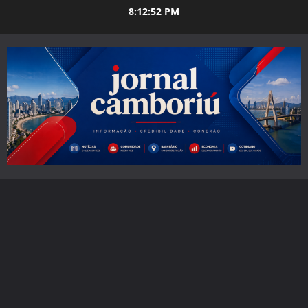
Skip
8:12:53 PM
to
content