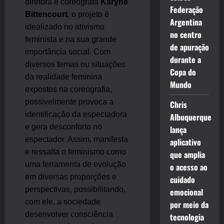
diretora e coreógrafa
Karyne
Federação
Bittencourt
, o projeto é
Argentina
idealizado no ativismo
no centro
feminista e na sua grande
de apuração
importância social. Com
durante a
diversos temas ou situações
Copa do
da realidade feminina
Mundo
expostos na coreografia,
possivelmente provoca a
Chris
identificação da espectadora
Albuquerque
e gera desconforto no
lança
espectador. Assim, manifesta
aplicativo
e ressalta o feminismo como
que amplia
uma ferramenta de evolução
o acesso ao
em diversas proporções e
cuidado
perspectivas, possibilitando,
emocional
com ele, a sociedade
por meio da
desenvolver consciência
tecnologia