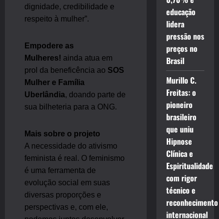
dignidade, credibilidade e
educação
respeito à mulher”.
lidera
pressão nos
Empodere as
preços no
Mulheres!
ainda atua em
Brasil
prol da beneficência ao
SOS
Murillo C.
Mulher e Família
Freitas: o
Uberlândia
, doando parte de
pioneiro
sua bilheteria para a ONG.
brasileiro
que uniu
Mais sobre o projeto
Hipnose
A necessidade do ativismo
Clínica e
feminista é real. O feminismo
Espiritualidade
é uma ferramenta de
com rigor
evolução social em suas
técnico e
diversas proporções e
reconhecimento
perspectivas e, com ele,
internacional