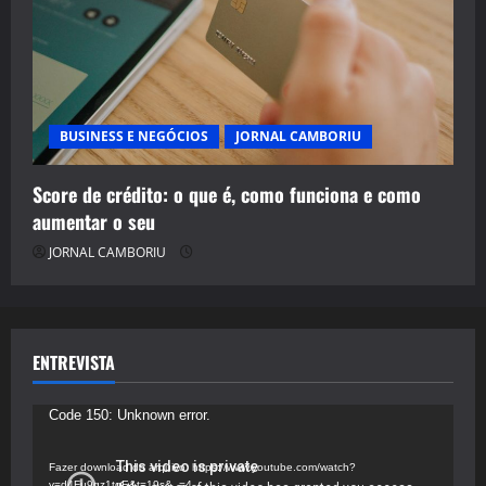
BUSINESS E NEGÓCIOS
JORNAL CAMBORIU
Score de crédito: o que é, como funciona e como
aumentar o seu
JORNAL CAMBORIU
ENTREVISTA
Tocador
Code 150: Unknown error.
de
vídeo
Fazer download do arquivo: https://www.youtube.com/watch?
v=d4Fu9gz1tqE&t=19s&_=4