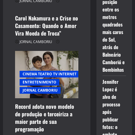
posição
JORNAL CAMBORIU
JORNAL CAMBORIU
entre os
metros
Carol Nakamura e a Crise no
quadrados
Casamento: Quando o Amor
mais caros
Vira Moeda de Troca”
do Sul,
JORNAL CAMBORIU
atrás de
Balneário
Camboriú e
Bombinhas
CINEMA TEATRO TV INTERNET
Jennifer
ENTRETENIMENTO
Lopez é
JORNAL CAMBORIU
alvo de
processo
Record adota novo modelo
após
de produção e terceiriza a
publicar
maior parte de sua
fotos: o
programação
embate