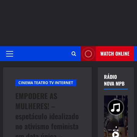
WATCH ONLINE
Primary
Menu
RÁDIO
NOVA MPB
CINEMA TEATRO TV INTERNET
EMPODERE AS
MULHERES! –
espetáculo idealizado
no ativismo feminista
em data única –