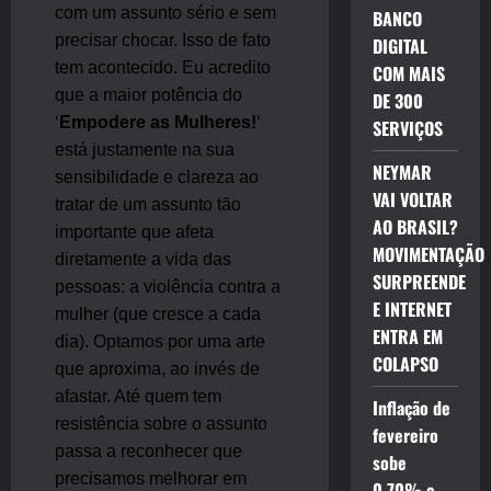
com um assunto sério e sem
BANCO
precisar chocar. Isso de fato
DIGITAL
tem acontecido. Eu acredito
COM MAIS
que a maior potência do
DE 300
‘
Empodere as Mulheres!
‘
SERVIÇOS
está justamente na sua
NEYMAR
sensibilidade e clareza ao
VAI VOLTAR
tratar de um assunto tão
AO BRASIL?
importante que afeta
MOVIMENTAÇÃO
diretamente a vida das
SURPREENDE
pessoas: a violência contra a
E INTERNET
mulher (que cresce a cada
ENTRA EM
dia). Optamos por uma arte
COLAPSO
que aproxima, ao invés de
afastar. Até quem tem
Inflação de
resistência sobre o assunto
fevereiro
passa a reconhecer que
sobe
precisamos melhorar em
0,70% e