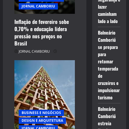
lazer
JORNAL CAMBORIU
caminham
lado a lado
Inflação de fevereiro sobe
0,70% e educação lidera
Balneário
pressão nos preços no
Camboriú
Brasil
se prepara
JORNAL CAMBORIU
para
retomar
temporada
de
cruzeiros e
impulsionar
turismo
Balneário
BUSINESS E NEGÓCIOS
Camboriú
DESIGN E ARQUITETURA
estreia
JORNAL CAMBORIU