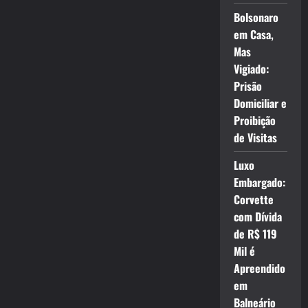
Bolsonaro
em Casa,
Mas
Vigiado:
Prisão
Domiciliar e
Proibição
de Visitas
Luxo
Embargado:
Corvette
com Dívida
de R$ 119
Mil é
Apreendido
em
Balneário