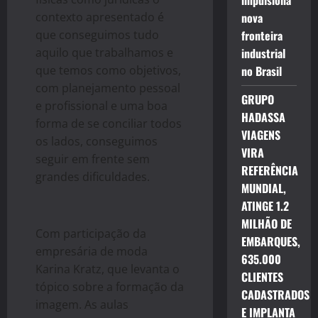
impulsiona
contexto apresentado é
nova
que conseguimos tudo
fronteira
aquilo que trabalhamos e
industrial
que temos como objetivos,
no Brasil
com planejamento pessoal
GRUPO
e profissional e uma boa
HADASSA
forma de se conciliar todos
VIAGENS
os lados, conseguimos
VIRA
seguir em frente sem
REFERÊNCIA
grandes dificuldades.
MUNDIAL,
ATINGE 1.2
MILHÃO DE
Com participaçã
o
da
EMBARQUES,
empresária de moda
635.000
Karina Kratz, que levanta
o
CLIENTES
tópico sobre a formaçã
o
da
CADASTRADOS
imagem. As aulas
E IMPLANTA