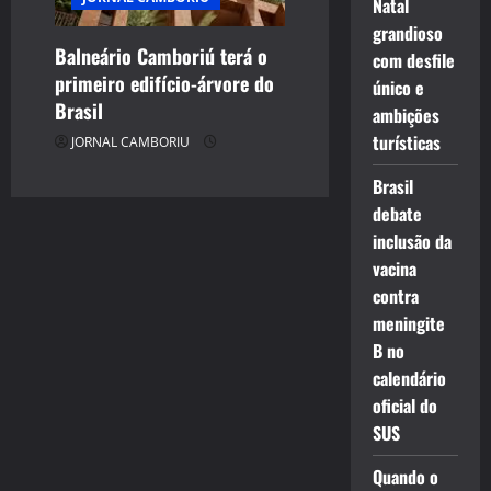
Natal
grandioso
Balneário Camboriú terá o
com desfile
primeiro edifício-árvore do
único e
Brasil
ambições
turísticas
JORNAL CAMBORIU
Brasil
debate
inclusão da
vacina
contra
meningite
B no
calendário
oficial do
SUS
Quando o