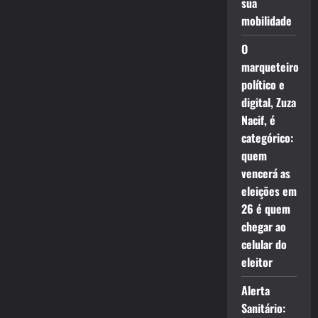
sua
mobilidade
O
marqueteiro
político e
digital, Zuza
Nacif, é
categórico:
quem
vencerá as
eleições em
26 é quem
chegar ao
celular do
eleitor
Alerta
Sanitário: