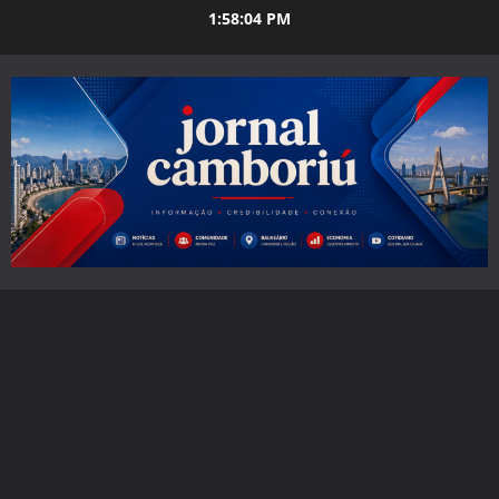
Skip
1:58:05 PM
to
content