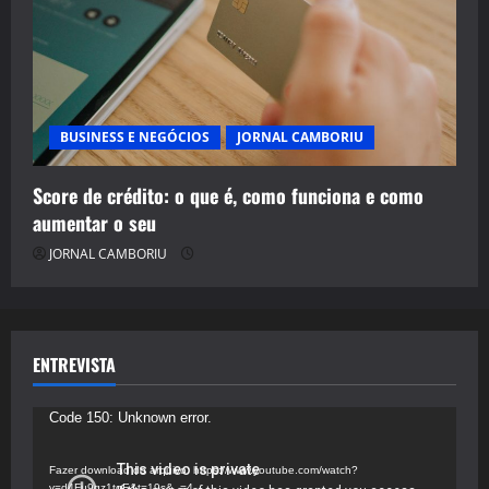
BUSINESS E NEGÓCIOS
JORNAL CAMBORIU
Score de crédito: o que é, como funciona e como
aumentar o seu
JORNAL CAMBORIU
ENTREVISTA
Tocador
Code 150: Unknown error.
de
vídeo
Fazer download do arquivo: https://www.youtube.com/watch?
v=d4Fu9gz1tqE&t=19s&_=4