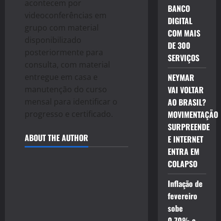
acontecem por
BANCO
videoconferências em
DIGITAL
grupo com material
COM MAIS
disponibilizado
DE 300
posteriormente para
SERVIÇOS
consulta, com material
entregue em casa e
NEYMAR
manutençã
o
do curso
VAI VOLTAR
mensal para identificar
o
AO BRASIL?
progresso e certificado.
MOVIMENTAÇÃO
SURPREENDE
ABOUT THE AUTHOR
E INTERNET
ENTRA EM
COLAPSO
Inflação de
fevereiro
sobe
0,70% e