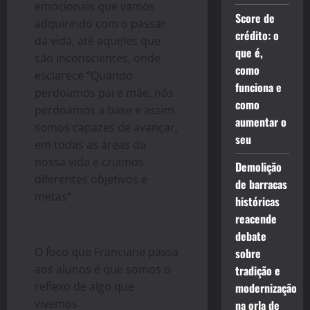
emocionais que vamos
Score de
adquirindo com
o
passar
crédito: o
da vida, até aqueles que
que é,
sã
o
inconscientes, onde
como
esclarece “Quando
funciona e
perdoamos pai e mãe, nós
como
perdoamos a base e assim
aumentar o
somos capazes de avançar,
seu
em todas as áreas da
nossa vida e criamos
Demolição
diferentes objetivos e
de barracas
metas”.
históricas
reacende
debate
O
foco que Franciane passa
sobre
aos alunos é que somos
o
tradição e
reflexo de algo que
modernização
vivemos
na orla de