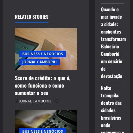
i
Quando o
RELATED STORIES
mar invade
g
a cidade:
enchentes
a
transformam
t
Balneário
Camboriú
BUSINESS E NEGÓCIOS
i
em cenário
JORNAL CAMBORIU
de
o
devastação
Score de crédito: o que é,
n
como funciona e como
Noite
aumentar o seu
tranquila:
JORNAL CAMBORIU
dentro das
cidades
brasileiras
onde
BUSINESS E NEGÓCIOS
segurança e