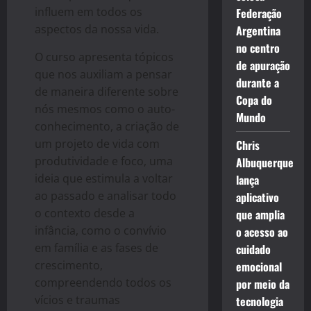
influem em todos os
Federação
aspectos da nossa vida.
Argentina
no centro
O
curso apresenta tópicos
de apuração
que nos auxiliam a pensar
durante a
de maneira diferente sobre
Copa do
nós mesmos como
o
auto-
Mundo
conhecimento, a criaçã
o
de
um projeto de vida com
Chris
produtividade e foco, uma
Albuquerque
ideia que estimula a voltar
lança
ao passado e analisar todo
aplicativo
o
contexto desde a
que amplia
infância, como
o
convívio
o acesso ao
em família e as fases de
cuidado
crescimento,
emocional
compreendendo todos os
por meio da
vícios e traumas
tecnologia