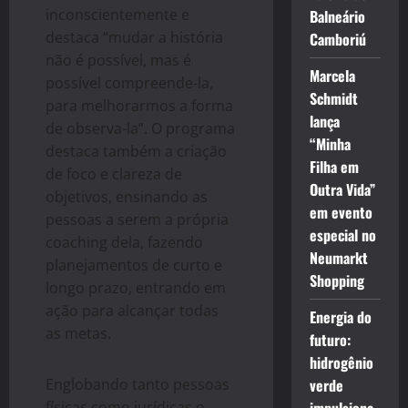
inconscientemente e
Balneário
destaca “mudar a história
Camboriú
nã
o
é possível, mas é
Marcela
possível compreende-la,
Schmidt
para melhorarmos a forma
lança
de observa-la”.
O
programa
“Minha
destaca também a criaçã
o
Filha em
de foco e clareza de
Outra Vida”
objetivos, ensinando as
em evento
pessoas a serem a própria
especial no
coaching
dela, fazendo
Neumarkt
planejamentos de curto e
Shopping
longo prazo, entrando em
açã
o
para alcançar todas
Energia do
as metas.
futuro:
hidrogênio
Englobando tanto pessoas
verde
físicas como jurídicas
o