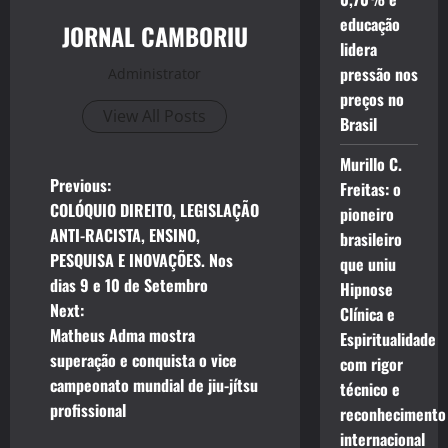
educação
JORNAL CAMBORIU
lidera
pressão nos
Administrator
preços no
View All Posts
Brasil
Murillo C.
P
Previous:
Freitas: o
COLÓQUIO DIREITO, LEGISLAÇÃO
pioneiro
o
ANTI-RACISTA, ENSINO,
brasileiro
PESQUISA E INOVAÇÕES. Nos
que uniu
s
dias 9 e 10 de Setembro
Hipnose
t
Next:
Clínica e
Matheus Adma mostra
Espiritualidade
n
superação e conquista o vice
com rigor
campeonato mundial de jiu-jítsu
técnico e
a
profissional
reconhecimento
v
internacional