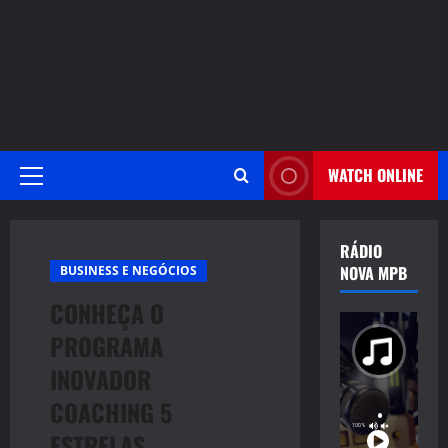
WATCH ONLINE
Primary
Menu
RÁDIO
NOVA MPB
BUSINESS E NEGÓCIOS
CONHEÇA O
PROGRAMA
INOVADOR
COACHING 5
ESTRELAS