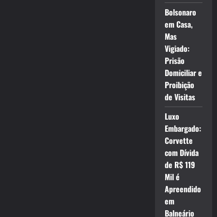
Bolsonaro
em Casa,
Mas
Vigiado:
Prisão
Domiciliar e
Proibição
de Visitas
Luxo
Embargado:
Corvette
com Dívida
de R$ 119
Mil é
Apreendido
em
Balneário