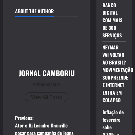
BANCO
ABOUT THE AUTHOR
DIGITAL
COM MAIS
DE 300
SERVIÇOS
NEYMAR
VAI VOLTAR
AO BRASIL?
MOVIMENTAÇÃO
JORNAL CAMBORIU
SURPREENDE
Administrator
E INTERNET
ENTRA EM
View All Posts
COLAPSO
Inflação de
P
Previous:
fevereiro
Ator e Dj Leandro Granville
sobe
o
posar para campanha de jeans
0,70% e