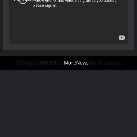
JORNAL CAMBORIU
|
MoreNews
by AF themes.