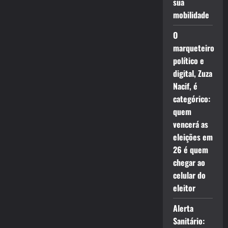
sua
mobilidade
O
marqueteiro
político e
digital, Zuza
Nacif, é
categórico:
quem
vencerá as
eleições em
26 é quem
chegar ao
celular do
eleitor
Alerta
Sanitário: