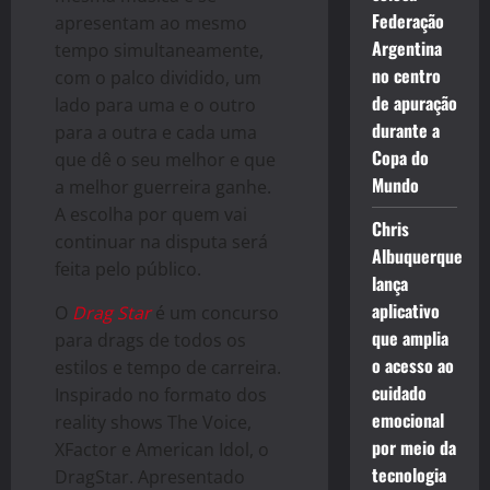
Federação
apresentam ao mesmo
Argentina
tempo simultaneamente,
no centro
com o palco dividido, um
de apuração
lado para uma e o outro
durante a
para a outra e cada uma
Copa do
que dê o seu melhor e que
Mundo
a melhor guerreira ganhe.
A escolha por quem vai
Chris
continuar na disputa será
Albuquerque
feita pelo público.
lança
aplicativo
O
Drag Star
é um concurso
que amplia
para drags de todos os
o acesso ao
estilos e tempo de carreira.
cuidado
Inspirado no formato dos
emocional
reality shows The Voice,
por meio da
XFactor e American Idol, o
tecnologia
DragStar. Apresentado