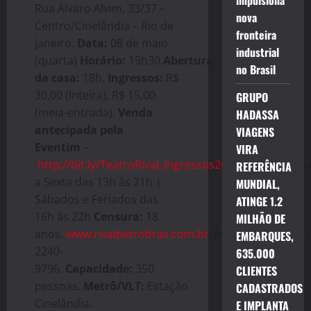
impulsiona
Rua Álvaro Alvim, 33/37 –
nova
Centro/Cinelândia – Rio de
fronteira
Janeiro.
Data:
08 de maio
industrial
(quarta)
Horário:
19h30.
Abertura
no Brasil
da casa:
18h.
Ingressos:
R$
30,00 (Inteira), R$ 15,00
GRUPO
(meia-entrada).
Venda
HADASSA
antecipada pela
VIAGENS
Eventim
–
VIRA
http://bit.ly/TeatroRival_Ingressos2GIaEKp
Bilheter
REFERÊNCIA
a Sexta das 13h às 21h |
MUNDIAL,
Sábados e Feriados das
ATINGE 1.2
16h às 22h
Censura:
18
MILHÃO DE
anos.
www.rivalpetrobras.com.br
.
Informações:
(21)
EMBARQUES,
2240-
635.000
9796.
Capacidade:
350
CLIENTES
pessoas.
Metrô/VLT:
Estação
CADASTRADOS
Cinelândia.
E IMPLANTA