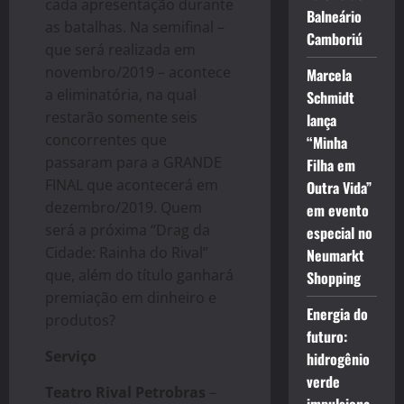
cada apresentação durante
Balneário
as batalhas. Na semifinal –
Camboriú
que será realizada em
novembro/2019 – acontece
Marcela
a eliminatória, na qual
Schmidt
restarão somente seis
lança
concorrentes que
“Minha
passaram para a GRANDE
Filha em
FINAL que acontecerá em
Outra Vida”
dezembro/2019. Quem
em evento
será a próxima “Drag da
especial no
Cidade: Rainha do Rival”
Neumarkt
que, além do título ganhará
Shopping
premiação em dinheiro e
Energia do
produtos?
futuro:
Serviço
hidrogênio
verde
Teatro Rival Petrobras
–