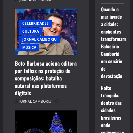
o
Quando o
n
mar invade
a cidade:
CELEBRIDADES
enchentes
CULTURA
transformam
JORNAL CAMBORIU
Balneário
MÚSICA
Camboriú
em cenário
Beto Barbosa aciona editora
de
por falhas na proteção de
devastação
composições: batalha
autoral nas plataformas
Noite
digitais
tranquila:
JORNAL CAMBORIU
dentro das
cidades
brasileiras
onde
segurança e