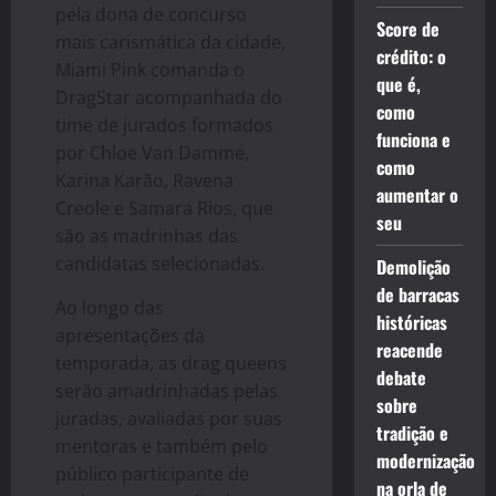
pela dona de concurso
Score de
mais carismática da cidade,
crédito: o
Miami Pink comanda o
que é,
DragStar acompanhada do
como
time de jurados formados
funciona e
por Chloe Van Damme,
como
Karina Karão, Ravena
aumentar o
Creole e Samara Rios, que
seu
são as madrinhas das
candidatas selecionadas.
Demolição
de barracas
Ao longo das
históricas
apresentações da
reacende
temporada, as drag queens
debate
serão amadrinhadas pelas
sobre
juradas, avaliadas por suas
tradição e
mentoras e também pelo
modernização
público participante de
na orla de