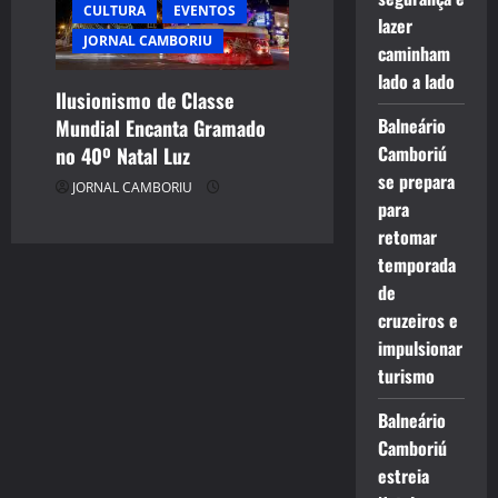
CULTURA
EVENTOS
lazer
JORNAL CAMBORIU
caminham
lado a lado
Ilusionismo de Classe
Balneário
Mundial Encanta Gramado
Camboriú
no 40º Natal Luz
se prepara
JORNAL CAMBORIU
para
retomar
temporada
de
cruzeiros e
impulsionar
turismo
Balneário
Camboriú
estreia