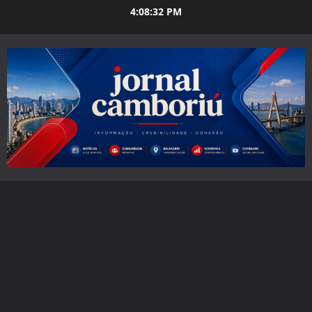
Skip
4:08:33 PM
to
content