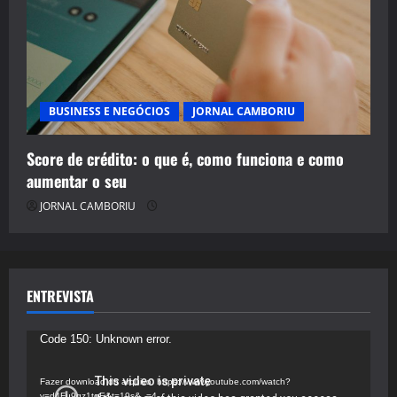
BUSINESS E NEGÓCIOS
JORNAL CAMBORIU
Score de crédito: o que é, como funciona e como
aumentar o seu
JORNAL CAMBORIU
ENTREVISTA
Tocador
Code 150: Unknown error.
de
vídeo
Fazer download do arquivo: https://www.youtube.com/watch?
v=d4Fu9gz1tqE&t=19s&_=4