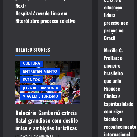
Next:
s
educação
Hospital Azevedo Lima em
lidera
t
Niterói abre processo seletivo
pressão nos
preços no
n
Brasil
a
RELATED STORIES
Murillo C.
Freitas: o
v
CULTURA
pioneiro
i
ENTRETENIMENTO
brasileiro
EVENTOS
que uniu
g
Hipnose
JORNAL CAMBORIU
Clínica e
VIAGEM E TURISMO
a
Espiritualidade
t
com rigor
Balneário Camboriú estreia
técnico e
Natal grandioso com desfile
i
reconhecimento
único e ambições turísticas
internacional
JORNAL CAMBORIU