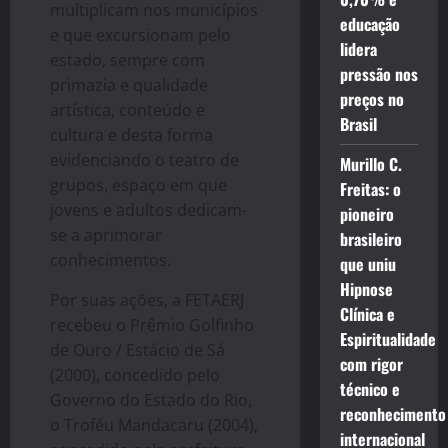
multiplicam nos municípios
educação
e que excursionam pelo
lidera
estado, sempre com
pressão nos
primazia e qualidade
preços no
artística, conteúdo e
Brasil
cultura e desta forma
evidenciando o teatro de
Murillo C.
grupos, espaço em que
Freitas: o
jovens e adultos dedicam-
pioneiro
se a aprimorar
brasileiro
conhecimentos.
que uniu
Hipnose
Por suas ações, a FETAERJ
Clínica e
recebeu o Prêmio Golfinho
Espiritualidade
de Ouro / Estácio de Sá
com rigor
(2000), concedido pelo
técnico e
Governo do Estado do Rio,
reconhecimento
o Troféu Mandacaru (2004),
internacional