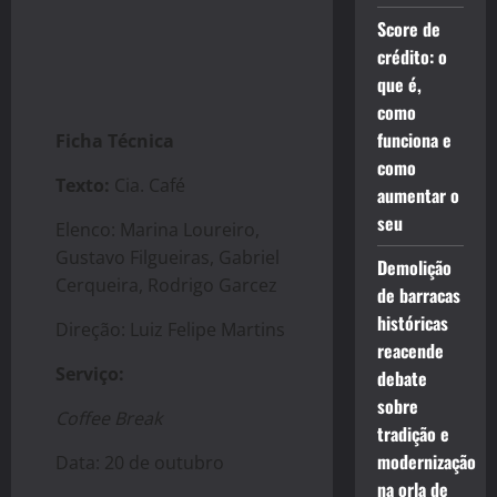
Score de
crédito: o
que é,
como
funciona e
Ficha Técnica
como
Texto:
Cia. Café
aumentar o
seu
Elenco: Marina Loureiro,
Gustavo Filgueiras, Gabriel
Demolição
Cerqueira, Rodrigo Garcez
de barracas
históricas
Direção: Luiz Felipe Martins
reacende
Serviço:
debate
sobre
Coffee Break
tradição e
modernização
Data: 20 de outubro
na orla de