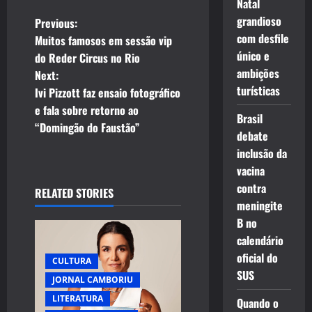
Natal
P
grandioso
Previous:
com desfile
Muitos famosos em sessão vip
o
único e
do Reder Circus no Rio
ambições
Next:
s
turísticas
Ivi Pizzott faz ensaio fotográfico
t
e fala sobre retorno ao
Brasil
“Domingão do Faustão”
debate
n
inclusão da
a
vacina
contra
RELATED STORIES
v
meningite
B no
i
calendário
g
oficial do
CULTURA
SUS
JORNAL CAMBORIU
a
LITERATURA
Quando o