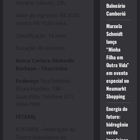
Horário: sábado, 20h
Balneário
Camboriú
Valor do Ingresso: R$ 20,00
inteira; R$ 10,00 meia.
Marcela
Schmidt
Classificação: 14 anos
lança
Duração: 80 minutos
“Minha
Filha em
Arena Carioca Abelardo
Outra Vida”
Barbosa – Chacrinha
em evento
especial no
Endereço
: Rua Soldado
Neumarkt
Elizeu Hipólito, 138 –
Shopping
Guaratiba, Telefone: (21)
3404-7980
Energia do
futuro:
FETAERJ
hidrogênio
A FETAERJ – Federação de
verde
Teatro Associativo do