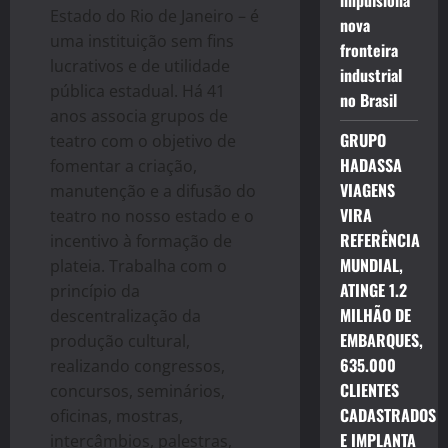
impulsiona
Estado do Rio de Janeiro – é
nova
uma instituição sem fins
fronteira
lucrativos e de utilidade
industrial
pública estadual. Há 41
no Brasil
anos associa grupos de
GRUPO
teatro com o objetivo de
HADASSA
fomentar a criação,
VIAGENS
manutenção e a difusão do
VIRA
teatro no nosso estado e o
REFERÊNCIA
incentivo à formação de
MUNDIAL,
plateia. Trabalha com o
ATINGE 1.2
princípio da
MILHÃO DE
descentralização da
EMBARQUES,
produção cultural,
635.000
realizando congressos,
CLIENTES
concursos, seminários,
CADASTRADOS
oficinas, mostras,
E IMPLANTA
intercâmbios, palestras,