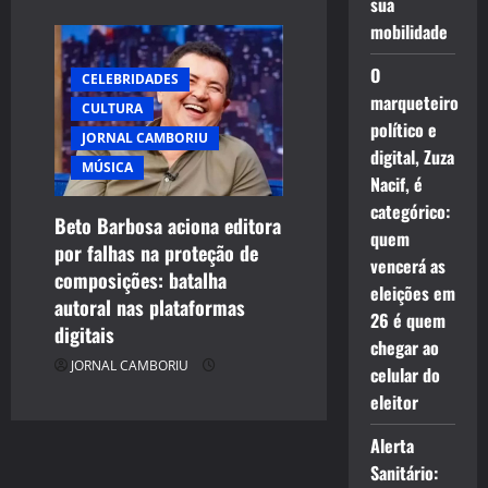
sua
mobilidade
O
CELEBRIDADES
marqueteiro
CULTURA
político e
JORNAL CAMBORIU
digital, Zuza
MÚSICA
Nacif, é
categórico:
Beto Barbosa aciona editora
quem
por falhas na proteção de
vencerá as
composições: batalha
eleições em
autoral nas plataformas
26 é quem
digitais
chegar ao
JORNAL CAMBORIU
celular do
eleitor
Alerta
Sanitário: