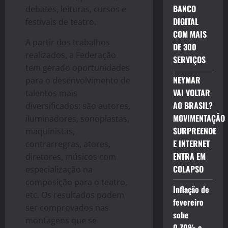
BANCO
debates, leituras, cursos e
DIGITAL
festivais de teatro.
COM MAIS
A partir dos trabalhos
DE 300
realizados, a Federação
SERVIÇOS
tem gerado oportunidades
NEYMAR
para o desenvolvimento de
VAI VOLTAR
talentos mais
AO BRASIL?
diversificados: são autores,
MOVIMENTAÇÃO
iluminadores, sonoplastas,
SURPREENDE
maquinistas,
E INTERNET
contrarregras, atores,
ENTRA EM
diretores, músicos com
COLAPSO
especialização na
composição para o teatro,
Inflação de
etc. Os resultados podem
fevereiro
ser comprovados nas
sobe
montagens que se
0,70% e