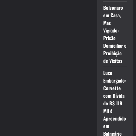
Bolsonaro
em Casa,
Mas
Vigiado:
Prisão
Domiciliar e
Proibição
de Visitas
Luxo
Embargado:
Corvette
com Dívida
de R$ 119
Mil é
Apreendido
em
Balneário