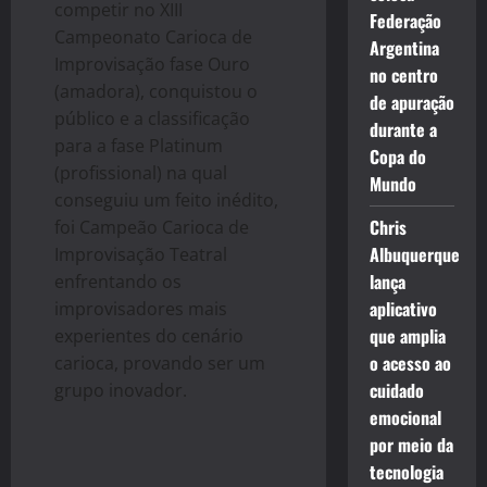
competir no XIII
Federação
Campeonato Carioca de
Argentina
Improvisação fase Ouro
no centro
(amadora), conquistou o
de apuração
público e a classificação
durante a
para a fase Platinum
Copa do
(profissional) na qual
Mundo
conseguiu um feito inédito,
Chris
foi Campeão Carioca de
Albuquerque
Improvisação Teatral
lança
enfrentando os
aplicativo
improvisadores mais
que amplia
experientes do cenário
o acesso ao
carioca, provando ser um
cuidado
grupo inovador.
emocional
por meio da
tecnologia