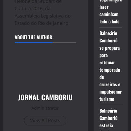
Heloneida Studart de
lazer
Cultura 2016, da
caminham
Assembleia Legislativa do
lado a lado
Estado do Rio de Janeiro
Balneário
ABOUT THE AUTHOR
Camboriú
se prepara
para
retomar
temporada
de
cruzeiros e
impulsionar
JORNAL CAMBORIU
turismo
Administrator
Balneário
Camboriú
View All Posts
estreia