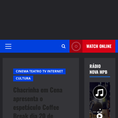
WATCH ONLINE
Primary
Menu
RÁDIO
NOVA MPB
CINEMA TEATRO TV INTERNET
CULTURA
Chacrinha em Cena
apresenta o
espetáculo Coffee
Break dia 20 de