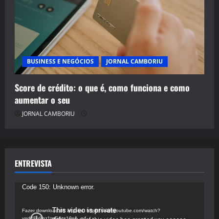
BUSINESS E NEGÓCIOS
JORNAL CAMBORIU
Score de crédito: o que é, como funciona e como
aumentar o seu
JORNAL CAMBORIU
ENTREVISTA
Tocador
Code 150: Unknown error.
de
vídeo
Fazer download do arquivo: https://www.youtube.com/watch?
v=d4Fu9gz1tqE&t=19s&_=4