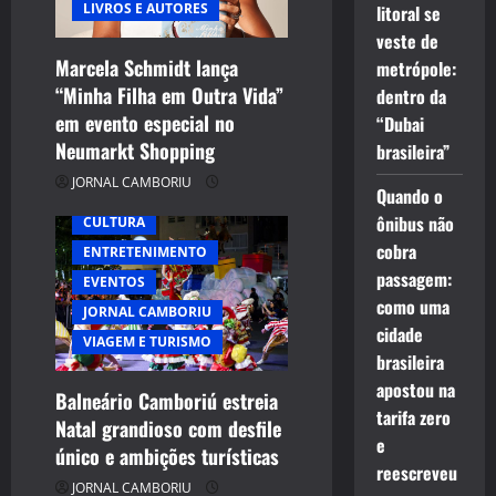
t
LIVROS E AUTORES
litoral se
veste de
i
Marcela Schmidt lança
metrópole:
“Minha Filha em Outra Vida”
o
dentro da
em evento especial no
“Dubai
n
Neumarkt Shopping
brasileira”
JORNAL CAMBORIU
Quando o
ônibus não
CULTURA
cobra
ENTRETENIMENTO
passagem:
EVENTOS
como uma
JORNAL CAMBORIU
cidade
VIAGEM E TURISMO
brasileira
apostou na
Balneário Camboriú estreia
tarifa zero
Natal grandioso com desfile
e
único e ambições turísticas
reescreveu
JORNAL CAMBORIU