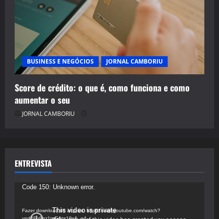
BUSINESS E NEGÓCIOS
JORNAL CAMBORIU
Score de crédito: o que é, como funciona e como
aumentar o seu
JORNAL CAMBORIU
ENTREVISTA
Tocador
Code 150: Unknown error.
de
vídeo
Fazer download do arquivo: https://www.youtube.com/watch?
v=d4Fu9gz1tqE&t=19s&_=4