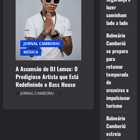
lazer
caminham
lado a lado
Balneário
Camboriú
JORNAL CAMBORIU
se prepara
MÚSICA
para
retomar
A Ascensão de DJ Lemex: O
temporada
Prodigioso Artista que Está
de
Redefinindo o Bass House
cruzeiros e
JORNAL CAMBORIU
impulsionar
turismo
Balneário
Camboriú
estreia