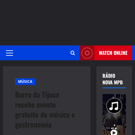
WATCH ONLINE
Primary
Menu
RÁDIO
NOVA MPB
MÚSICA
Barra da Tijuca
recebe evento
gratuito de música e
gastronomia