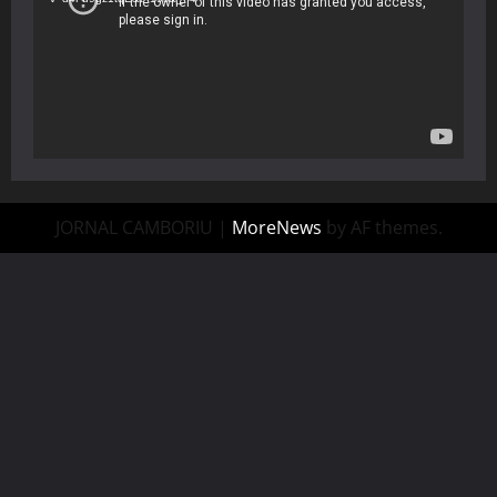
JORNAL CAMBORIU
|
MoreNews
by AF themes.