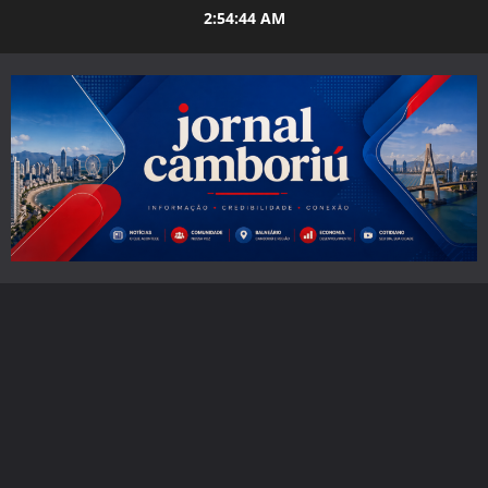
Skip
2:54:45 AM
to
content