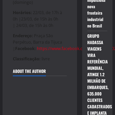
impulsiona
(domingo)
nova
Horários:
22/03, de 17h à
fronteira
0h |23/03, de 15h às 0h
industrial
| 24/03, de 15h às 0h
no Brasil
Endereço:
Praça São
GRUPO
Perpétuo, Barra da Tijuca
HADASSA
|
Facebook:
https://www.facebook.com/events/24
VIAGENS
VIRA
Classificação:
livre
REFERÊNCIA
MUNDIAL,
ABOUT THE AUTHOR
ATINGE 1.2
MILHÃO DE
EMBARQUES,
635.000
CLIENTES
CADASTRADOS
E IMPLANTA