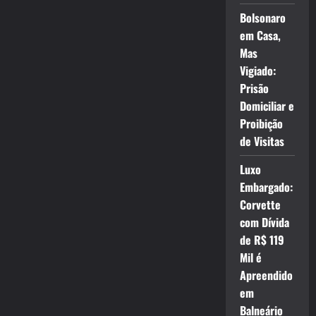
Bolsonaro
em Casa,
Mas
Vigiado:
Prisão
Domiciliar e
Proibição
de Visitas
Luxo
Embargado:
Corvette
com Dívida
de R$ 119
Mil é
Apreendido
em
Balneário