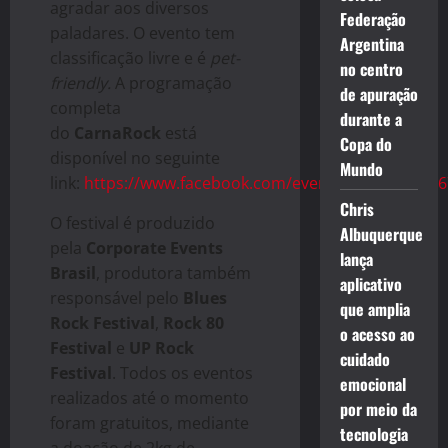
agradar aos diversos
Federação
paladares. O evento tem
Argentina
classificação livre e é
pet-
no centro
friendly.
A programação
de apuração
completa
durante a
do
CarnaRock
está
Copa do
disponível no seguinte
Mundo
link:
https://www.facebook.com/events/24302238936
Chris
O festival é produzido
Albuquerque
pela
Corporate Events
lança
Brasil
, produtora também
aplicativo
responsável pelo
Blues
que amplia
Rock Festival
,
Rock 80
o acesso ao
Festival
e
UP Rock
cuidado
Festival
. Todos os eventos
emocional
realizados até o momento
por meio da
foram gratuitos, mediante
tecnologia