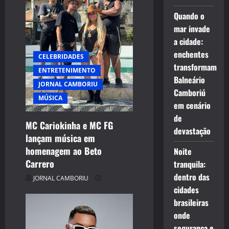
Quando o
mar invade
a cidade:
enchentes
CELEBRIDADES
transformam
ENTRETENIMENTO
Balneário
JORNAL CAMBORIU
Camboriú
MÚSICA
em cenário
de
MC Cariokinha e MC FG
devastação
lançam música em
homenagem ao Beto
Noite
Carrero
tranquila:
dentro das
JORNAL CAMBORIU
cidades
brasileiras
onde
segurança e