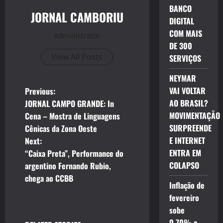
BANCO
JORNAL CAMBORIU
DIGITAL
COM MAIS
Administrator
DE 300
View All Posts
SERVIÇOS
NEYMAR
P
VAI VOLTAR
Previous:
AO BRASIL?
JORNAL CAMPO GRANDE: In
o
MOVIMENTAÇÃO
Cena – Mostra de Linguagens
SURPREENDE
Cênicas da Zona Oeste
s
E INTERNET
Next:
t
ENTRA EM
“Caixa Preta”, Performance do
COLAPSO
argentino Fernando Rubio,
n
chega ao CCBB
Inflação de
a
fevereiro
sobe
v
0,70% e