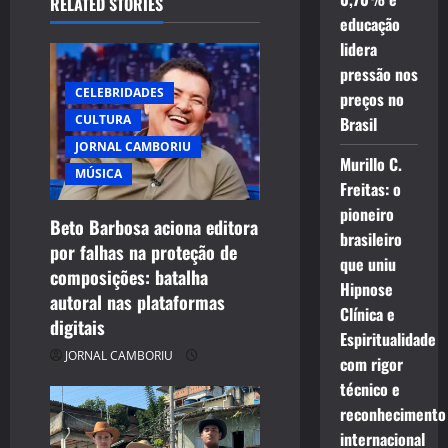
RELATED STORIES
educação
i
lidera
g
pressão nos
CELEBRIDADES
preços no
a
CULTURA
Brasil
JORNAL CAMBORIU
t
Murillo C.
MÚSICA
Freitas: o
i
pioneiro
Beto Barbosa aciona editora
o
brasileiro
por falhas na proteção de
que uniu
composições: batalha
n
Hipnose
autoral nas plataformas
Clínica e
digitais
Espiritualidade
JORNAL CAMBORIU
com rigor
técnico e
reconhecimento
internacional