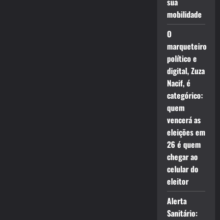
sua
mobilidade
O
marqueteiro
político e
digital, Zuza
Nacif, é
categórico:
quem
vencerá as
eleições em
26 é quem
chegar ao
celular do
eleitor
Alerta
Sanitário: