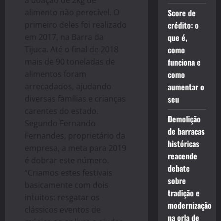
a doação de 2kg de
alimento não perecível. O
Score de
primeiro deles foi realizado
crédito: o
em 2017, na Barra da
que é,
Tijuca. Até o final de 2018
como
mais de 90 toneladas de
funciona e
alimentos foram
como
arrecadados, ajudando
aumentar o
diversas famílias e crianças
seu
carentes do estado.
Demolição
Segundo Fernando
de barracas
Fernandes, proprietário da
históricas
empresa, a meta para 2019
reacende
é dobrar este número.
debate
“Criamos estes festivais
sobre
basicamente com dois
tradição e
intuitos: resgatar os
modernização
clássicos eventos de
na orla de