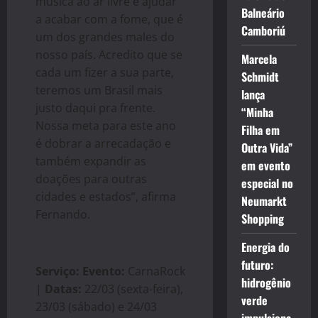
música ao ar livre e ajudar
Balneário
a acabar com a fome, que é
Camboriú
um dos grandes males do
nosso país. Acredito que se
Marcela
cada um fizer a sua parte,
Schmidt
teremos um Brasil mais
lança
justo daqui pra frente.
“Minha
Nossa meta para este ano
Filha em
é dobrar a arrecadação e
Outra Vida”
também expandir as
em evento
doações para outras
especial no
cidades e estados”, afirma
Neumarkt
Fernando.
Shopping
Energia do
futuro:
Serviço:
Evento:
CarnaRock
hidrogênio
|
Datas:
22/03 (sexta-feira),
verde
23/03 (sábado) e 24/03