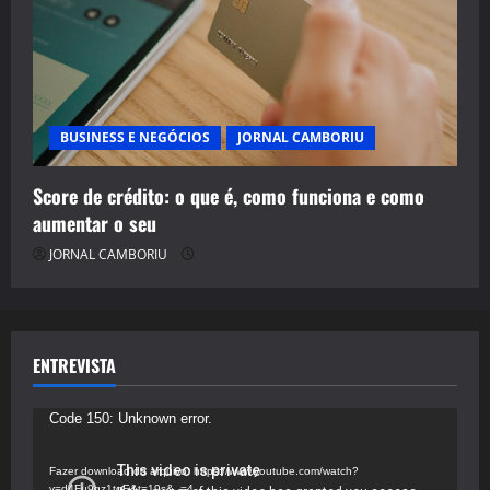
BUSINESS E NEGÓCIOS
JORNAL CAMBORIU
Score de crédito: o que é, como funciona e como
aumentar o seu
JORNAL CAMBORIU
ENTREVISTA
Tocador
Code 150: Unknown error.
de
vídeo
Fazer download do arquivo: https://www.youtube.com/watch?
v=d4Fu9gz1tqE&t=19s&_=4