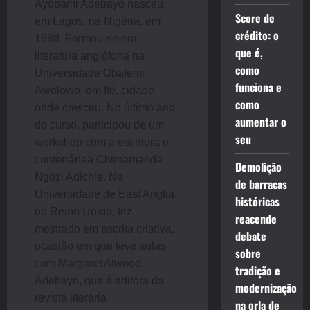
Ayobami Adebayo nasceu
Score de
em Lagos, na Nigéria, em
crédito: o
1988. Formou-se em
que é,
literatura anglófona na
como
Universidade Obafemi
funciona e
Awolowo, em Ifé, cidade
como
onde cresceu. No último ano
aumentar o
do curso, participou de um
seu
workshop com a escritora e
conterrânea Chimamanda
Demolição
Ngozi Adichie. Na
de barracas
Universidade de East Anglia,
históricas
no Reino Unido, fez
reacende
mestrado em escrita criativa,
debate
ocasião em que teve aulas
sobre
com Margaret Atwood.
tradição e
Adebayo, que é editora da
modernização
revista literária
na orla de