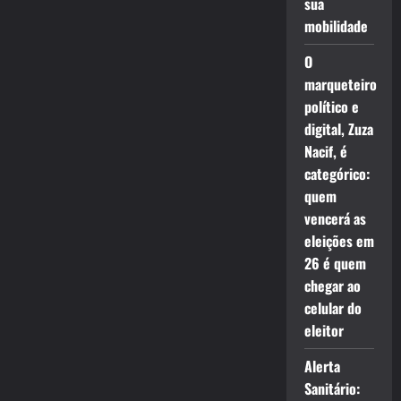
sua
mobilidade
O
marqueteiro
político e
digital, Zuza
Nacif, é
categórico:
quem
vencerá as
eleições em
26 é quem
chegar ao
celular do
eleitor
Alerta
Sanitário: