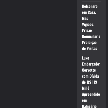
Bolsonaro
em Casa,
Mas
Vigiado:
Prisão
Domiciliar e
Proibição
de Visitas
Luxo
Embargado:
Corvette
com Dívida
de R$ 119
Mil é
Apreendido
em
Balneário