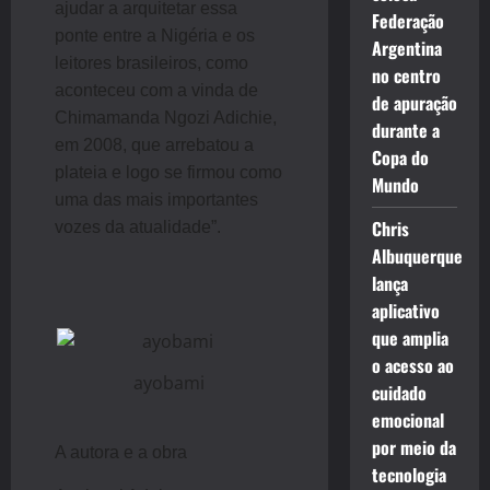
ajudar a arquitetar essa
Federação
ponte entre a Nigéria e os
Argentina
leitores brasileiros, como
no centro
aconteceu com a vinda de
de apuração
Chimamanda Ngozi Adichie,
durante a
em 2008, que arrebatou a
Copa do
plateia e logo se firmou como
Mundo
uma das mais importantes
Chris
vozes da atualidade”.
Albuquerque
lança
aplicativo
que amplia
o acesso ao
ayobami
cuidado
emocional
por meio da
A autora e a obra
tecnologia