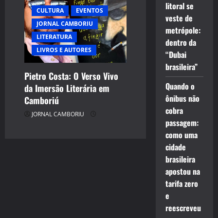
litoral se
CULTURA
EVENTOS
veste de
JORNAL CAMBORIU
metrópole:
LITERATURA
dentro da
LIVROS E AUTORES
“Dubai
brasileira”
Pietro Costa: O Verso Vivo
Quando o
da Imersão Literária em
ônibus não
Camboriú
cobra
JORNAL CAMBORIU
passagem:
como uma
cidade
brasileira
apostou na
tarifa zero
e
reescreveu