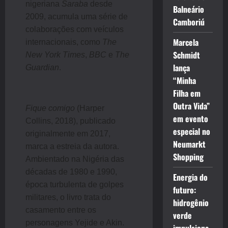
nigeriana
Saraba
desde
Balneário
2009, acumula uma série de
Camboriú
colaborações com veículos
Marcela
internacionais, como
The
Schmidt
New York Times
,
BBC
e
The
lança
Guardian
.
“Minha
Filha em
Outra Vida”
Fique comigo
(Harper
em evento
Collins, 2018), publicado
especial no
originalmente em 2017,
Neumarkt
marca a estreia da autora.
Shopping
Ambientado na Nigéria das
décadas de 1980 e 1990,
Energia do
época turbulenta de golpes
futuro:
militares, o livro trata do
hidrogênio
casamento entre os
verde
personagens Yejide e Akin.