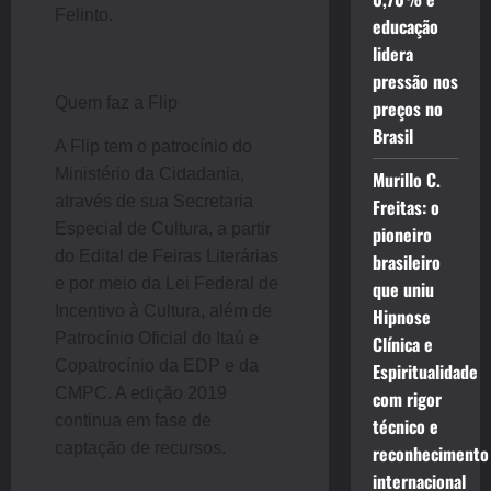
Felinto.
educação
lidera
pressão nos
Quem faz a Flip
preços no
Brasil
A Flip tem o patrocínio do
Ministério da Cidadania,
Murillo C.
através de sua Secretaria
Freitas: o
Especial de Cultura, a partir
pioneiro
do Edital de Feiras Literárias
brasileiro
e por meio da Lei Federal de
que uniu
Incentivo à Cultura, além de
Hipnose
Patrocínio Oficial do Itaú e
Clínica e
Copatrocínio da EDP e da
Espiritualidade
CMPC. A edição 2019
com rigor
continua em fase de
técnico e
captação de recursos.
reconhecimento
internacional