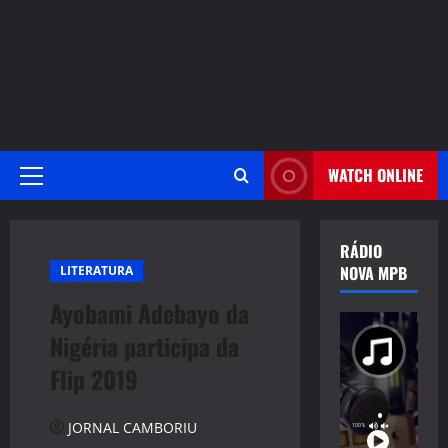
WATCH ONLINE
Primary
Menu
RÁDIO
NOVA MPB
LITERATURA
Ayobami Adebayo da
Nigéria participa da
Flip 2019
JORNAL CAMBORIU