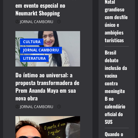
Natal
n
em evento especial no
grandioso
Neumarkt Shopping
com desfile
JORNAL CAMBORIU
único e
ambições
turísticas
CULTURA
JORNAL CAMBORIU
Brasil
LITERATURA
debate
inclusão da
Do íntimo ao universal: a
vacina
proposta transformadora de
contra
Prem Ananda Maya em sua
meningite
nova obra
B no
calendário
JORNAL CAMBORIU
oficial do
SUS
Quando o