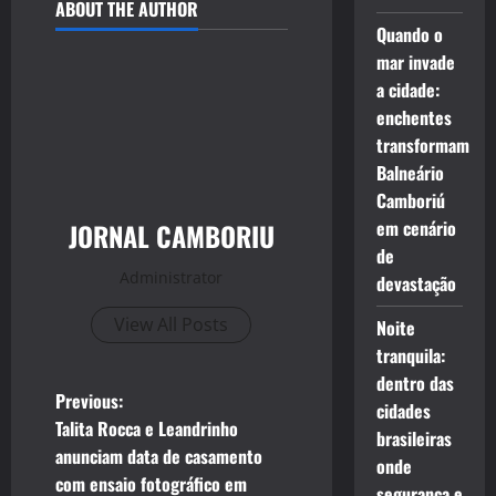
ABOUT THE AUTHOR
Quando o
mar invade
a cidade:
enchentes
transformam
Balneário
Camboriú
em cenário
JORNAL CAMBORIU
de
Administrator
devastação
View All Posts
Noite
tranquila:
dentro das
P
Previous:
cidades
Talita Rocca e Leandrinho
brasileiras
o
anunciam data de casamento
onde
com ensaio fotográfico em
segurança e