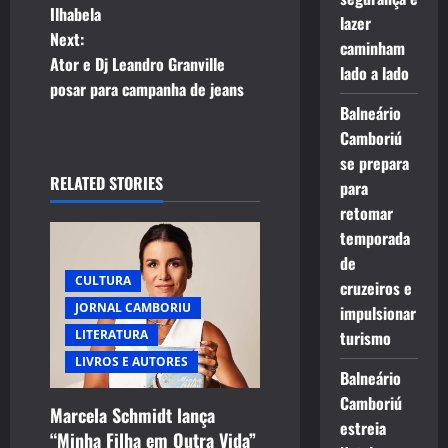
s
Ilhabela
lazer
t
Next:
caminham
Ator e Dj Leandro Granville
lado a lado
n
posar para campanha de jeans
Balneário
a
Camboriú
v
se prepara
RELATED STORIES
para
i
retomar
temporada
g
de
CULTURA
cruzeiros e
a
JORNAL CAMBORIU
impulsionar
t
LITERATURA
turismo
LIVROS E AUTORES
i
Balneário
Camboriú
Marcela Schmidt lança
o
estreia
“Minha Filha em Outra Vida”