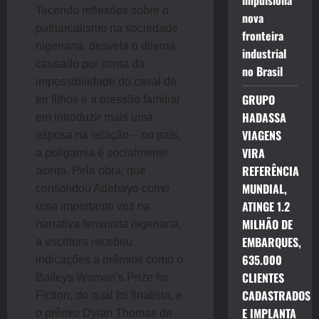
impulsiona
Tecendo reflexões sobre o
nova
patriarcalismo na sociedade
fronteira
nigeriana, desvela o dilema
industrial
causado por conta da
no Brasil
impossibilidade do casal de
GRUPO
ter filhos e a pressão familiar
HADASSA
em introduzir mais uma
VIAGENS
esposa na relação – no país,
VIRA
a poligamia é socialmente
REFERÊNCIA
aceita. Pela obra, que
MUNDIAL,
consolidou Adebayo como
ATINGE 1.2
uma importante voz na
MILHÃO DE
narrativa feminista nigeriana,
EMBARQUES,
a escritora recebeu
635.000
indicações a prêmios como o
CLIENTES
Baileys Women’s Prize for
CADASTRADOS
Fiction, do qual foi finalista, e
E IMPLANTA
o prêmio Dylan Thomas de