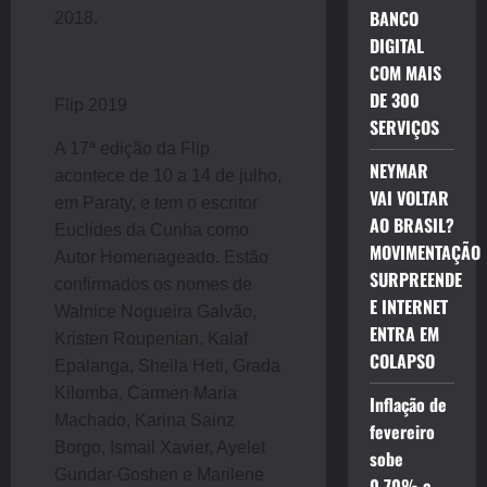
BANCO
2018.
DIGITAL
COM MAIS
DE 300
Flip 2019
SERVIÇOS
A 17ª edição da Flip
NEYMAR
acontece de 10 a 14 de julho,
VAI VOLTAR
em Paraty, e tem o escritor
AO BRASIL?
Euclides da Cunha como
MOVIMENTAÇÃO
Autor Homenageado. Estão
SURPREENDE
confirmados os nomes de
E INTERNET
Walnice Nogueira Galvão,
ENTRA EM
Kristen Roupenian, Kalaf
COLAPSO
Epalanga, Sheila Heti, Grada
Kilomba, Carmen Maria
Inflação de
Machado, Karina Sainz
fevereiro
Borgo, Ismail Xavier, Ayelet
sobe
Gundar-Goshen e Marilene
0,70% e