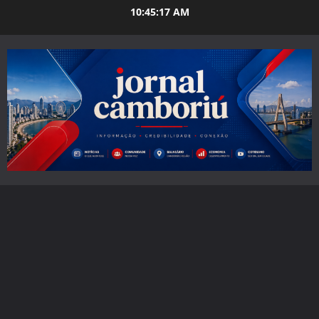
Skip
10:45:19 AM
to
content