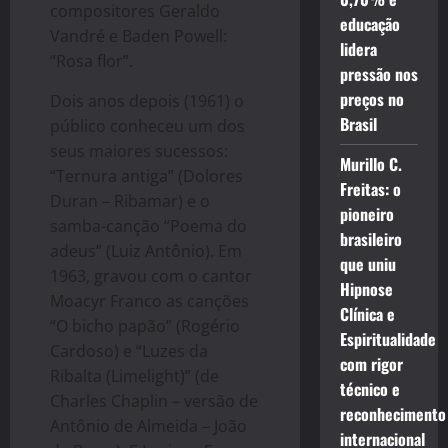
compositores Geraldo
educação
Vandré e Baden Powell:
lidera
“Rosa flor”.
pressão nos
preços no
Dois anos depois (1961) o
Brasil
público conheceu um dos
seus maiores sucessos:
Murillo C.
“Ternura antiga” (Dolores
Freitas: o
Duran – Ribamar) e o
pioneiro
samba-canção “Poema do
brasileiro
adeus” (Luiz Antônio). Em
que uniu
1963, gravou com o cantor
Hipnose
Moacyr Franco as canções
Clínica e
“O bicho papão” (Rogério
Espiritualidade
Cardoso) e “Luzes da
com rigor
Ribalta (Limelight)” (de
técnico e
Charles Chaplin – versão de
reconhecimento
Antônio de Almeida – João
internacional