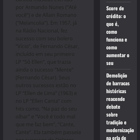
por Armando Nunes (“Até
Score de
você”) e de Allain Romano
crédito: o
(“Melancolia”). Em 1957, já
que é,
na Rádio Nacional, fez
como
sucesso com seu bolero
funciona e
“Vício”, de Fernando César,
como
incluído em seu primeiro
aumentar o
LP “Só Ellen”, que trazia
seu
ainda o sucesso “Mente”
Demolição
(Fernando César). Seus
de barracas
outros sucessos estão no
históricas
LP “Ellen de Lima” (1963) e
reacende
no LP “Ellen Canta” com
debate
hits como, “Na paz do seu
sobre
olhar” e “Você é todo mal
tradição e
que me faz bem”, “Cante,
modernização
Cante”. Ela também passeia
na orla de