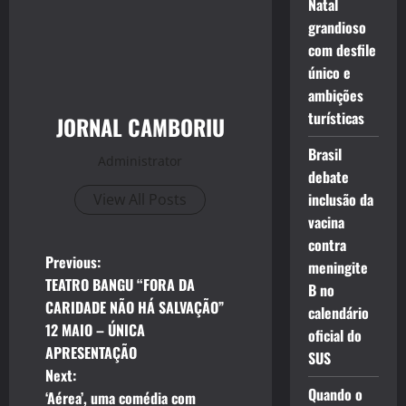
Natal
grandioso
com desfile
único e
ambições
turísticas
JORNAL CAMBORIU
Brasil
Administrator
debate
inclusão da
View All Posts
vacina
contra
P
Previous:
meningite
TEATRO BANGU “FORA DA
B no
o
CARIDADE NÃO HÁ SALVAÇÃO”
calendário
12 MAIO – ÚNICA
s
oficial do
APRESENTAÇÃO
SUS
t
Next:
Quando o
‘Aérea’, uma comédia com