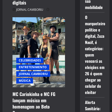
sua
digitais
mobilidade
JORNAL CAMBORIU
O
marqueteiro
político e
digital, Zuza
Nacif, é
categórico:
quem
vencerá as
CELEBRIDADES
eleições em
ENTRETENIMENTO
26 é quem
JORNAL CAMBORIU
chegar ao
MÚSICA
celular do
eleitor
MC Cariokinha e MC FG
lançam música em
Alerta
homenagem ao Beto
Sanitário: