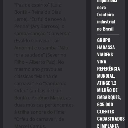
impulsiona
“Paz de espírito” (Luiz
nova
Bonfá – Reinaldo Dias
fronteira
Leme), “Eu fui de novo à
industrial
Penha” (Ary Barroso), o
no Brasil
samba-canção “Conversa”
GRUPO
(Evaldo Gouveia – Jair
HADASSA
Amorim) e o samba “Não
VIAGENS
foi a saudade” (Severino
VIRA
Filho – Alberto Paz). No
REFERÊNCIA
mesmo ano gravou as
MUNDIAL,
clássicas “Manhã de
ATINGE 1.2
carnaval” e o “Samba do
MILHÃO DE
Orfeu” (ambas de Luiz
EMBARQUES,
Bonfá e Antônio Maria), as
635.000
duas músicas pertencentes
CLIENTES
à trilha sonora do filme
CADASTRADOS
“Orfeu do carnaval”, de
E IMPLANTA
Marcel Camus.