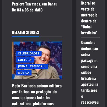
n
litoral se
Patricya Travassos, em Bangu
veste de
De 03 a 05 de MAIO
a
metrópole:
dentro da
v
“Dubai
i
RELATED STORIES
brasileira”
g
Quando o
ônibus não
a
cobra
CELEBRIDADES
passagem:
CULTURA
t
como uma
JORNAL CAMBORIU
i
cidade
MÚSICA
brasileira
o
apostou na
Beto Barbosa aciona editora
tarifa zero
por falhas na proteção de
n
e
composições: batalha
reescreveu
autoral nas plataformas