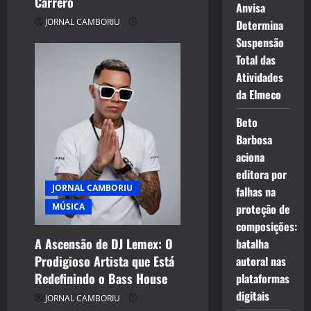
Carrero
Anvisa
JORNAL CAMBORIU
Determina
Suspensão
Total das
Atividades
da Elmeco
Beto
Barbosa
aciona
editora por
JORNAL CAMBORIU
falhas na
MÚSICA
proteção de
composições:
A Ascensão de DJ Lemex: O
batalha
Prodigioso Artista que Está
autoral nas
Redefinindo o Bass House
plataformas
digitais
JORNAL CAMBORIU