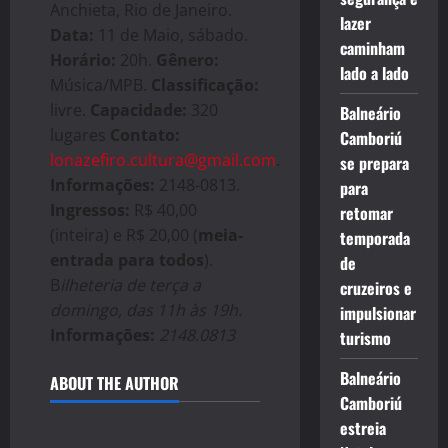
Anchieta, Rio de Janeiro.
lazer
Data:
11 de Maio, sábado.
caminham
Horário:
20h.
Gênero:
lado a lado
Música/MPB.
Classificação:
livre.
Capacidade:
320
Balneário
lugares
Contato:
Camboriú
lonazefiro.cultura@gmail.com
.
se prepara
Informações:
2148-0813.
para
Ingressos:
R$ 40,00
retomar
(inteira) e R$ 20,00 (
meia-
temporada
entrada para todos
).
de
B
ilheteria de terça a
cruzeiros e
domingo, das 11h às 19h.
impulsionar
Informações:
2148.0813
turismo
Balneário
ABOUT THE AUTHOR
Camboriú
estreia