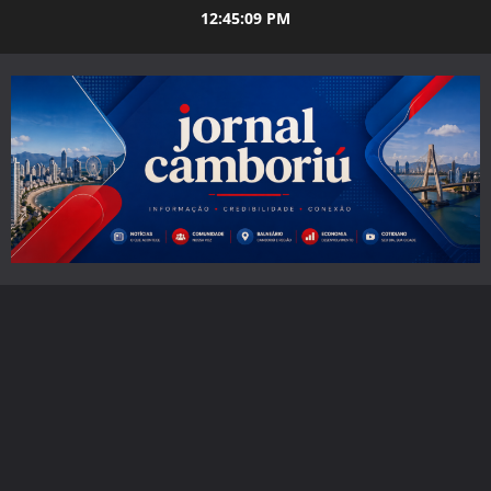
Skip
12:45:10 PM
to
content