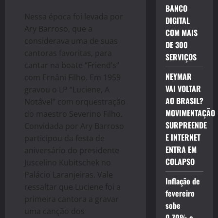
BANCO
Nessa época foi levada por
DIGITAL
Ary Barroso, que a
COM MAIS
considerava uma de suas
DE 300
cantoras favoritas, para
SERVIÇOS
cantar na boate “Friend’s”
NEYMAR
com Ernâni Filho. Em 1959
VAI VOLTAR
gravou o LP “Luciene, A
AO BRASIL?
Notável” com orquestração
MOVIMENTAÇÃO
do maestro Severino Filho.
SURPREENDE
Convidada por Ary Barroso
E INTERNET
participou da festa de
ENTRA EM
aniversário do presidente
COLAPSO
Juscelino Kubitschek no
Palácio Laranjeiras. Vale
Inflação de
ressaltar que Luciene foi a
fevereiro
primeira cantora a gravar
sobe
uma canção dos
0,70% e