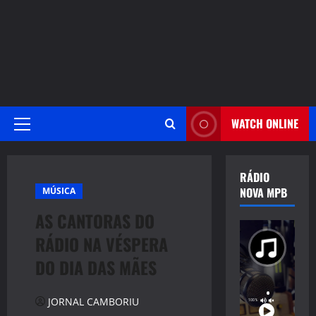
WATCH ONLINE
Primary
Menu
RÁDIO
NOVA MPB
MÚSICA
AS CANTORAS DO
RÁDIO NA VÉSPERA
DO DIA DAS MÃES
JORNAL CAMBORIU