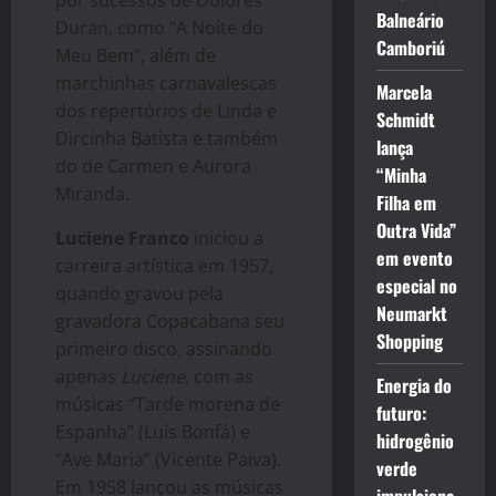
por sucessos de Dolores
Balneário
Duran, como “A Noite do
Camboriú
Meu Bem”, além de
marchinhas carnavalescas
Marcela
dos repertórios de Linda e
Schmidt
Dircinha Batista e também
lança
do de Carmen e Aurora
“Minha
Miranda.
Filha em
Outra Vida”
Luciene Franco
iniciou a
em evento
carreira artística em 1957,
especial no
quando gravou pela
Neumarkt
gravadora Copacabana seu
Shopping
primeiro disco, assinando
apenas
Luciene
, com as
Energia do
músicas “Tarde morena de
futuro:
Espanha” (Luís Bonfá) e
hidrogênio
“Ave Maria” (Vicente Paiva).
verde
Em 1958 lançou as músicas