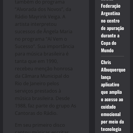
também do programa
Federação
“Alvorada dos Novos”, da
Argentina
Rádio Mayrink Veiga. A
no centro
artista interpretou
de apuração
sucessos de Ângela Maria
durante a
no programa “Aí Vem o
Copa do
Sucesso”. Sua importância
Mundo
para música brasileira é
tanta que em 1990,
Chris
recebeu menção honrosa
Albuquerque
da Câmara Municipal do
lança
Rio de Janeiro pelos
aplicativo
serviços prestados à
que amplia
música brasileira. Desde
o acesso ao
1988, faz parte do grupo As
cuidado
Cantoras do Rádio.
emocional
por meio da
Em seu primeiro disco
tecnologia
cantou músicas escritas