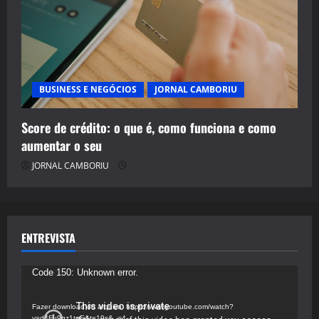
BUSINESS E NEGÓCIOS
JORNAL CAMBORIU
Score de crédito: o que é, como funciona e como
aumentar o seu
JORNAL CAMBORIU
ENTREVISTA
Tocador
Code 150: Unknown error.
de
vídeo
Fazer download do arquivo: https://www.youtube.com/watch?
v=d4Fu9gz1tqE&t=19s&_=4