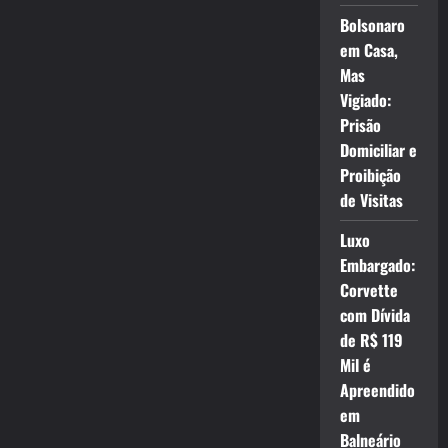
Bolsonaro
em Casa,
Mas
Vigiado:
Prisão
Domiciliar e
Proibição
de Visitas
Luxo
Embargado:
Corvette
com Dívida
de R$ 119
Mil é
Apreendido
em
Balneário