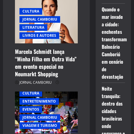
a
Quando o
t
CULTURA
mar invade
JORNAL CAMBORIU
i
a cidade:
LITERATURA
enchentes
o
LIVROS E AUTORES
transformam
Balneário
n
Marcela Schmidt lança
Camboriú
“Minha Filha em Outra Vida”
em cenário
em evento especial no
de
Neumarkt Shopping
devastação
JORNAL CAMBORIU
Noite
CULTURA
tranquila:
ENTRETENIMENTO
dentro das
EVENTOS
cidades
JORNAL CAMBORIU
brasileiras
onde
VIAGEM E TURISMO
segurança e