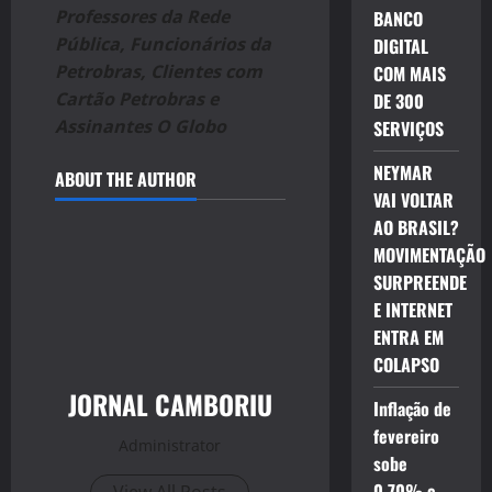
Professores da Rede
BANCO
Pública, Funcionários da
DIGITAL
Petrobras, Clientes com
COM MAIS
Cartão Petrobras e
DE 300
Assinantes O Globo
SERVIÇOS
NEYMAR
ABOUT THE AUTHOR
VAI VOLTAR
AO BRASIL?
MOVIMENTAÇÃO
SURPREENDE
E INTERNET
ENTRA EM
COLAPSO
JORNAL CAMBORIU
Inflação de
fevereiro
Administrator
sobe
0,70% e