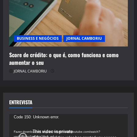
BUSINESS E NEGÓCIOS
JORNAL CAMBORIU
Score de crédito: o que é, como funciona e como
aumentar o seu
JORNAL CAMBORIU
ENTREVISTA
Tocador
Code 150: Unknown error.
de
vídeo
Fazer download do arquivo: https://www.youtube.com/watch?
v=d4Fu9gz1tqE&t=19s&_=4