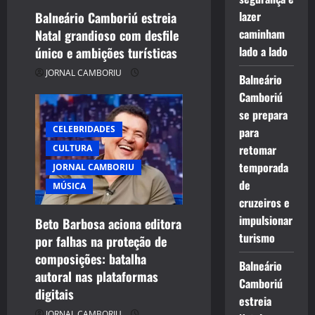
lazer
Balneário Camboriú estreia
caminham
Natal grandioso com desfile
lado a lado
único e ambições turísticas
JORNAL CAMBORIU
Balneário
Camboriú
se prepara
CELEBRIDADES
para
retomar
CULTURA
temporada
JORNAL CAMBORIU
de
MÚSICA
cruzeiros e
impulsionar
Beto Barbosa aciona editora
turismo
por falhas na proteção de
composições: batalha
Balneário
autoral nas plataformas
Camboriú
digitais
estreia
JORNAL CAMBORIU