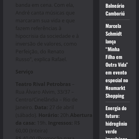
banda em cena. Com ela,
Balneário
André canta músicas que
Camboriú
marcaram sua vida e que
Marcela
fazem referências à
Schmidt
hipocrisia da sociedade e à
lança
inversão de valores, como
“Minha
Perfeição, do Renato
Filha em
Russo”, explica Rafael.
Outra Vida”
Serviço
em evento
especial no
Teatro Rival Petrobras
–
Neumarkt
Rua Álvaro Alvim, 33/37 –
Shopping
Centro/Cinelândia – Rio de
Janeiro.
Data:
27 de abril
Energia do
(sábado).
Horário:
20h.
Abertura
futuro:
da casa:
19h.
Ingressos:
R$
hidrogênio
60,00 (Inteira)
verde
R$ 40,00 (Promoção para