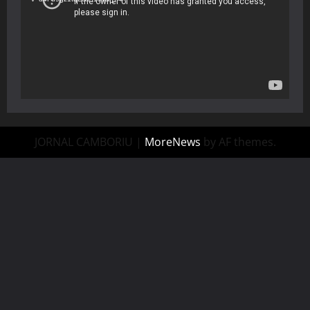
JORNAL CAMBORIU
|
MoreNews
by AF themes.