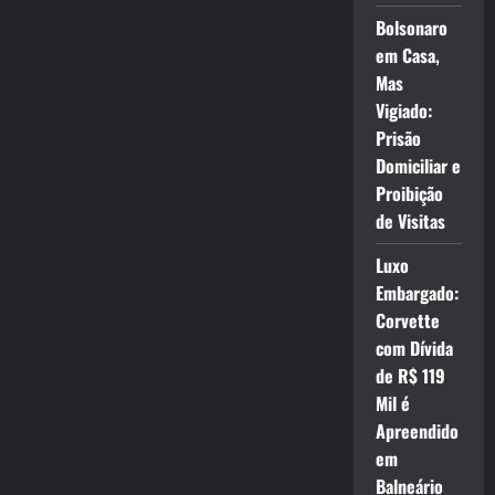
Bolsonaro
em Casa,
Mas
Vigiado:
Prisão
Domiciliar e
Proibição
de Visitas
Luxo
Embargado:
Corvette
com Dívida
de R$ 119
Mil é
Apreendido
em
Balneário