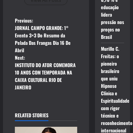
View All Posts
educação
lidera
P
Previous:
pressão nos
JORNAL CAMPO GRANDE: 1°
preços no
o
Evento 3×3 Do Resumo da
Brasil
Pelada Das Frangas Dia 16 De
s
Murillo C.
Abril
Freitas: o
t
Next:
pioneiro
INSTITUTO DO ATOR COMEMORA
n
brasileiro
10 ANOS COM TEMPORADA NA
que uniu
CAIXA CULTURAL RIO DE
a
Hipnose
JANEIRO
Clínica e
v
Espiritualidade
i
com rigor
RELATED STORIES
técnico e
g
reconhecimento
internacional