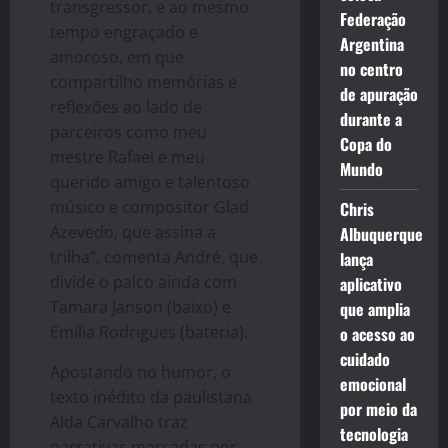
transgressor, e ao mesmo
Federação
tempo engraçado e
Argentina
amoroso, em que
no centro
compartilho memórias e
de apuração
reflexões ao lado de
durante a
parceiros como meu
Copa do
mestre Rafael e meu
Mundo
querido amigo e talentoso
músico e compositor Glad
Chris
Azevedo, que assina a
Albuquerque
trilha”, comenta André, que
lança
divide o palco ainda com
aplicativo
Tamara Janson (baixo) e
que amplia
Emília Rodrigues (bateria).
o acesso ao
cuidado
Apostando no humor, o
emocional
texto inédito da paulistana
por meio da
Alda Carvalho traz
tecnologia
narrativas marcadas por