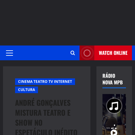
WATCH ONLINE
Primary
Menu
RÁDIO
NOVA MPB
CINEMA TEATRO TV INTERNET
CULTURA
ANDRÉ GONÇALVES
MISTURA TEATRO E
SHOW NO
ESPETÁCULO INÉDITO