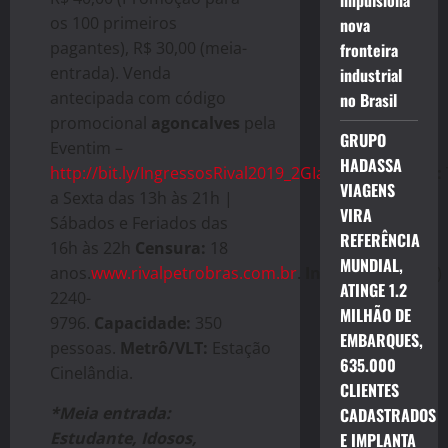
impulsiona
os 100 primeiros
nova
pagantes), R$ 30,00 (meia-
fronteira
entrada). Venda
industrial
antecipada com código
no Brasil
promocional
agoncalves
pela
GRUPO
Eventim –
HADASSA
http://bit.ly/IngressosRival2019_2GIaEKp
Bilheteria:
VIAGENS
a Sexta das 13h às 21h |
VIRA
Sábados e Feriados das
REFERÊNCIA
16h às 22h
Censura:
18
MUNDIAL,
anos.
www.rivalpetrobras.com.br
.
Informações:
(21)
ATINGE 1.2
2240-
MILHÃO DE
9796.
Capacidade:
350
EMBARQUES,
pessoas.
Metrô/VLT:
Estação
635.000
Cinelândia.
CLIENTES
*Meia entrada:
CADASTRADOS
Estudante, Idosos,
E IMPLANTA