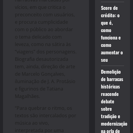
vícios, em que critica o
Score de
preconceito com usuários,
crédito: o
e procura cumplicidade
que é,
com o público ao abordar
como
o tema delicado com
funciona e
leveza, como na sátira às
como
“viagens” dos personagens.
aumentar o
Biografia desautorizada
seu
tem, ainda, direção de arte
Demolição
de Marcelo Gonçalves,
de barracas
iluminação de J. A. Protásio
históricas
e figurinos de Tatiana
reacende
Magalhães.
debate
“Para quebrar o ritmo, os
sobre
textos são intercalados por
tradição e
música ao vivo,
modernização
interpretada por uma
na orla de