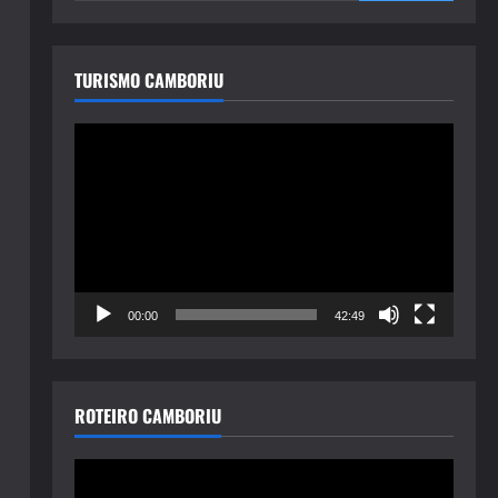
TURISMO CAMBORIU
Tocador
de
vídeo
00:00
42:49
ROTEIRO CAMBORIU
Tocador