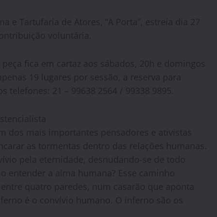
e Tartufaria de Atores, “A Porta”, estreia dia 27
ntribuição voluntária.
 peça fica em cartaz aos sábados, 20h e domingos
enas 19 lugares por sessão, a reserva para
dos telefones: 21 – 99638 2564 / 99338 9895.
stencialista
Um dos mais importantes pensadores e ativistas
cancarar as tormentas dentro das relações humanas.
ívio pela eternidade, desnudando-se de todo
Como entender a alma humana? Esse caminho
s entre quatro paredes, num casarão que aponta
 ferno é o convívio humano. O inferno são os