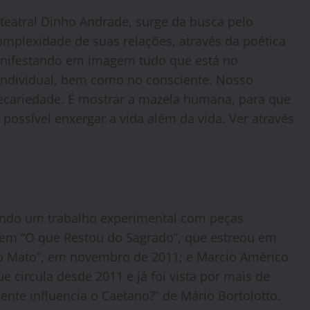
eatral Dinho Andrade, surge da busca pelo
plexidade de suas relações, através da poética
 Manifestando em imagem tudo que está no
 individual, bem como no consciente. Nosso
recariedade. É mostrar a mazela humana, para que
a possível enxergar a vida além da vida. Ver através
ndo um trabalho experimental com peças
o em “O que Restou do Sagrado”, que estreou em
do Mato”, em novembro de 2011; e Marcio Américo
 circula desde 2011 e já foi vista por mais de
ente influencia o Caetano?” de Mário Bortolotto.