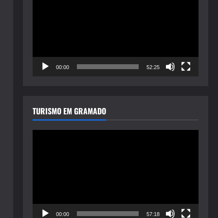
de
vídeo
00:00
52:25
TURISMO EM GRAMADO
Tocador
de
vídeo
00:00
57:18