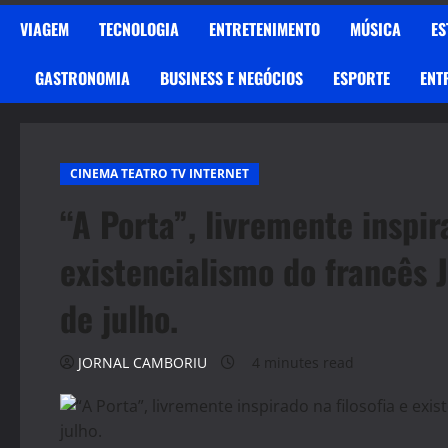
VIAGEM
TECNOLOGIA
ENTRETENIMENTO
MÚSICA
ES
GASTRONOMIA
BUSINESS E NEGÓCIOS
ESPORTE
ENT
CINEMA TEATRO TV INTERNET
“A Porta”, livremente inspira
existencialismo do francês J
de julho.
JORNAL CAMBORIU
4 minutes read