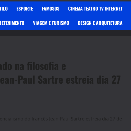
TILO
ESPORTE
FAMOSOS
CINEMA TEATRO TV INTERNET
RETENIMENTO
VIAGEM E TURISMO
DESIGN E ARQUITETURA
do na filosofia e
ean-Paul Sartre estreia dia 27