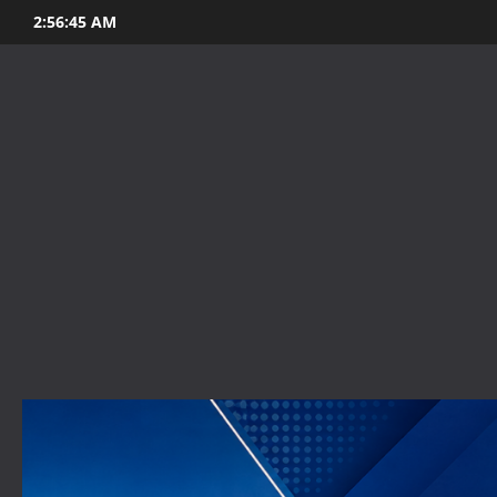
Skip
2:56:47 AM
to
content