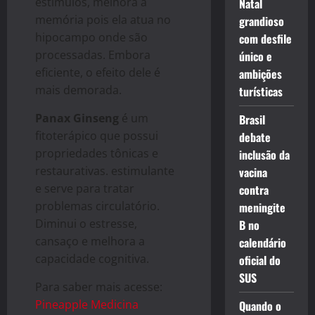
estímulos, melhora a
Natal
memória pois ela atua no
grandioso
hipocampo onde são
com desfile
processadas. Embora
único e
eficiente, o efeito dele é
ambições
mais demorada.
turísticas
Panax Ginseng
é um
Brasil
fitoterápico que possui
debate
propriedades tônicas e
inclusão da
restaurativas. estimulante
vacina
e serve para tratar
contra
problemas circulatório.
meningite
Diminui o estresse,
B no
cansaço e melhora a
calendário
capacidade cognitiva.
oficial do
SUS
Para saber mais acesse:
Pineapple Medicina
Quando o