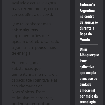
avaliada a causa, e agora,
Federação
mais recentemente, como
Argentina
consequência da covid.
no centro
de apuração
Que tal conhecer mais
durante a
sobre algumas
Copa do
suplementações que
Mundo
ajudam o cérebro cansado
a ganhar um pouco mais
Chris
de energia?
Albuquerque
lança
Existem algumas
aplicativo
substâncias que
que amplia
aumentam a memória e a
o acesso ao
capacidade cognitiva, elas
cuidado
são chamadas de
emocional
Nootrópicos. Esses
por meio da
estimulantes cerebrais,
tecnologia
podem ser encontrados