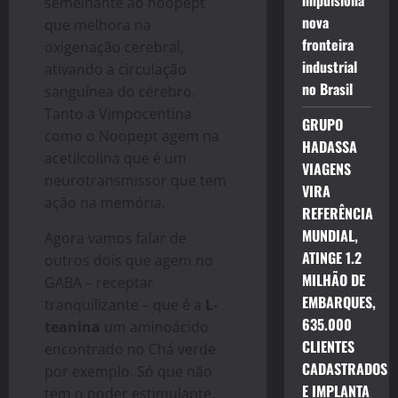
impulsiona
semelhante ao noopept
nova
que melhora na
fronteira
oxigenação cerebral,
industrial
ativando a circulação
no Brasil
sanguínea do cérebro.
Tanto a Vimpocentina
GRUPO
como o Noopept agem na
HADASSA
acetilcolina que é um
VIAGENS
neurotransmissor que tem
VIRA
ação na memória.
REFERÊNCIA
MUNDIAL,
Agora vamos falar de
ATINGE 1.2
outros dois que agem no
MILHÃO DE
GABA – receptar
EMBARQUES,
tranquilizante – que é a
L-
635.000
teanina
um aminoácido
CLIENTES
encontrado no Chá verde
CADASTRADOS
por exemplo. Só que não
E IMPLANTA
tem o poder estimulante,