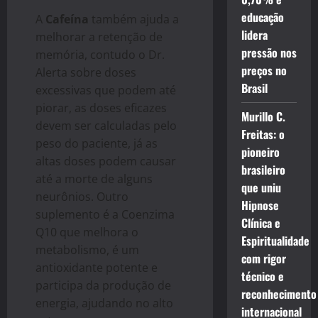
educação
A
Cafeína
também ajuda a
lidera
melhorar a retenção de
pressão nos
memória, contudo o Dr.
preços no
Alerta sobre doses
Brasil
excessivas que podem até
piorar, as doses eficazes
Murillo C.
devem ser calculadas pelo
Freitas: o
peso do paciente, já as
pioneiro
altas doses podem causar
brasileiro
até a morte de alguns
que uniu
neurônios. Outro
Hipnose
suplemento é a Coenzima
Clínica e
Q10 que melhora o
Espiritualidade
metabolismo, é um
com rigor
antioxidante potente e
técnico e
participa da produção de
reconhecimento
energia, ajudando no alto
internacional