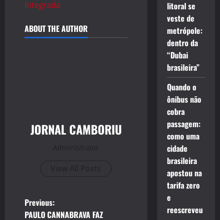
Integrada
litoral se
veste de
ABOUT THE AUTHOR
metrópole:
dentro da
“Dubai
brasileira”
Quando o
ônibus não
cobra
passagem:
JORNAL CAMBORIU
como uma
cidade
Administrator
brasileira
View All Posts
apostou na
tarifa zero
e
P
Previous:
reescreveu
PAULO CANNABRAVA FAZ