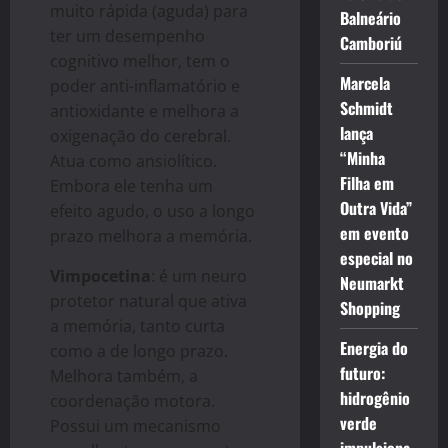
muito rápida (aguda) para
Balneário
ter um desempenho
Camboriú
cognitivo melhor, tem o
Marcela
poder anti-inflamatório e
Schmidt
antioxidante e melhora a
lança
oxigenação do cerebral.
“Minha
Atua como ansiolítico.
Filha em
Embora ele tenha um
Outra Vida”
efeito agudo, o uso a longo
em evento
prazo melhora a memória.
especial no
Vimpocetina
: é um neuro
Neumarkt
protetor natural que ativa
Shopping
a memória, tanto curta
Energia do
como a de longo prazo.
futuro:
Melhora também, a
hidrogênio
coordenação motora.
verde
Possui um mecanismo