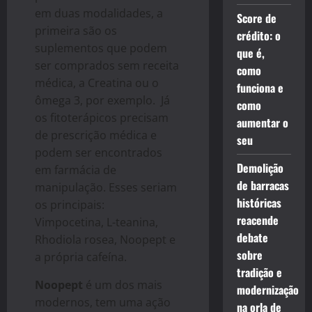
em duas modalidades, a
Score de
primeira são os
crédito: o
suplementos que podem
que é,
ser comprados sem receita
como
médica, a Creatina ou o
funciona e
ômega 3, por exemplo. Já
como
os fitoterápicos precisam
aumentar o
de prescrição médica e
seu
podem ser encontrados
Demolição
em farmácia de
de barracas
manipulação. Esses seriam
históricas
os principais:
reacende
Vimpocetina, L-teanina,
debate
Rhodiola rosea, Noopept e
sobre
a própria cafeína.
tradição e
Noopept
é um dos mais
modernização
modernos, tem uma ação
na orla de