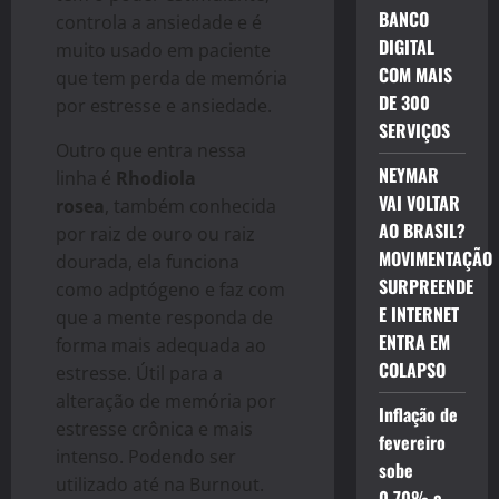
BANCO
controla a ansiedade e é
DIGITAL
muito usado em paciente
COM MAIS
que tem perda de memória
DE 300
por estresse e ansiedade.
SERVIÇOS
Outro que entra nessa
NEYMAR
linha é
Rhodiola
VAI VOLTAR
rosea
, também conhecida
AO BRASIL?
por raiz de ouro ou raiz
MOVIMENTAÇÃO
dourada, ela funciona
SURPREENDE
como adptógeno e faz com
E INTERNET
que a mente responda de
ENTRA EM
forma mais adequada ao
COLAPSO
estresse. Útil para a
alteração de memória por
Inflação de
estresse crônica e mais
fevereiro
intenso. Podendo ser
sobe
utilizado até na Burnout.
0,70% e