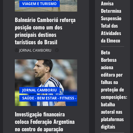
Anvisa
VIAGEM E TURISMO
o
Determina
n
Suspensão
Balneário Camboriú reforça
Total das
posição como um dos
Atividades
principais destinos
da Elmeco
turísticos do Brasil
JORNAL CAMBORIU
Beto
Barbosa
aciona
editora por
falhas na
proteção de
JORNAL CAMBORIU
composições:
SAÚDE - BEM ESTAR - FITNESS - ESPORTE
batalha
autoral nas
Investigação financeira
plataformas
coloca Federação Argentina
digitais
no centro de apuração