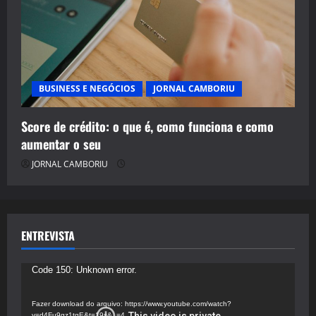
BUSINESS E NEGÓCIOS
JORNAL CAMBORIU
Score de crédito: o que é, como funciona e como
aumentar o seu
JORNAL CAMBORIU
ENTREVISTA
Tocador
Code 150: Unknown error.
de
vídeo
Fazer download do arquivo: https://www.youtube.com/watch?
v=d4Fu9gz1tqE&t=19s&_=4