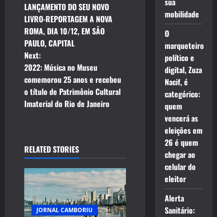
o
sua
LANÇAMENTO DO SEU NOVO
mobilidade
LIVRO-REPORTAGEM A NOVA
s
ROMA, DIA 10/12, EM SÃO
O
t
PAULO, CAPITAL
marqueteiro
Next:
político e
n
2022: Música no Museu
digital, Zuza
comemorou 25 anos e recebeu
Nacif, é
a
o título de Patrimônio Cultural
categórico:
v
Imaterial do Rio de Janeiro
quem
vencerá as
i
eleições em
26 é quem
g
RELATED STORIES
chegar ao
a
celular do
eleitor
t
Alerta
i
Sanitário:
JORNAL CAMBORIU