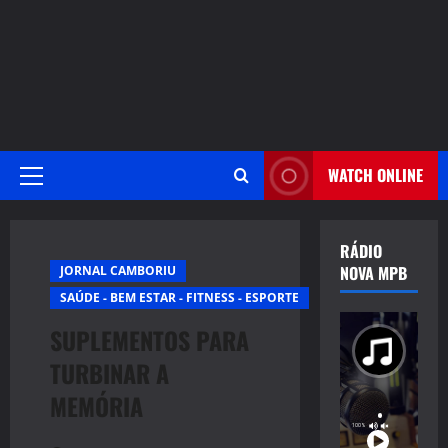
WATCH ONLINE
Primary
Menu
RÁDIO
NOVA MPB
JORNAL CAMBORIU
SAÚDE - BEM ESTAR - FITNESS - ESPORTE
SUPLEMENTOS PARA
TURBINAR A
MEMÓRIA