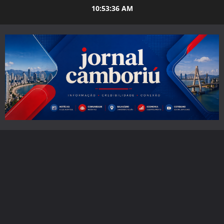
Skip
10:53:38 AM
to
content