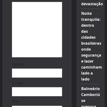
n
devastação
Noite
tranquila:
dentro
das
cidades
brasileiras
onde
segurança
e lazer
Nome
caminham
lado a
lado
E-mail
Balneário
Camboriú
se
Site
prepara