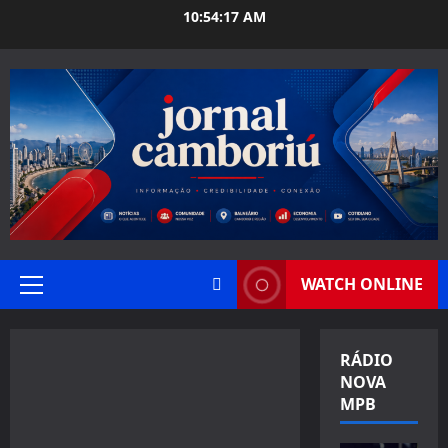
Skip
10:54:19 AM
to
content
WATCH ONLINE
Primary
Menu
RÁDIO
NOVA
MPB