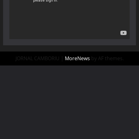
JORNAL CAMBORIU
|
MoreNews
by AF themes.