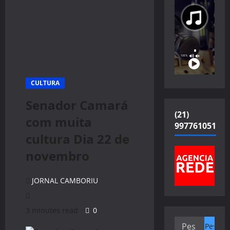
CULTURA
Senador Camará
(21)
com muita
997761051
cultura Dia 22 de
novembro
JORNAL CAMBORIU
3 minutes read
0
Pesquisar