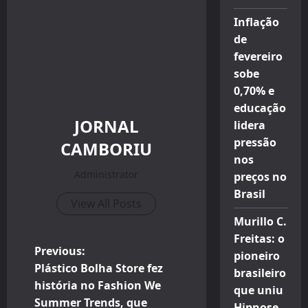
Inflação
de
fevereiro
sobe
0,70% e
educação
JORNAL
lidera
pressão
CAMBORIU
nos
Administrator
preços no
Brasil
View All Posts
Murillo C.
Freitas: o
P
Previous:
pioneiro
Plástico Bolha Store fez
brasileiro
o
história no Fashion We
que uniu
Summer Trends, que
Hipnose