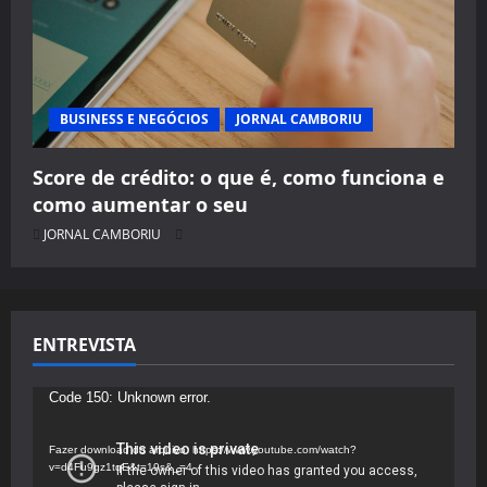
BUSINESS E NEGÓCIOS
JORNAL CAMBORIU
Score de crédito: o que é, como funciona e
como aumentar o seu
JORNAL CAMBORIU
ENTREVISTA
Tocador
Code 150: Unknown error.
de
vídeo
Fazer download do arquivo: https://www.youtube.com/watch?
v=d4Fu9gz1tqE&t=19s&_=4