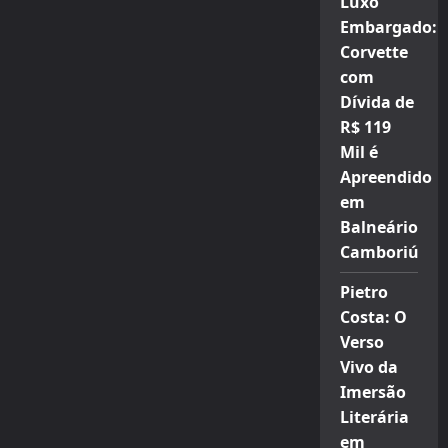
Luxo
Embargado:
Corvette
com
Dívida de
R$ 119
Mil é
Apreendido
em
Balneário
Camboriú
Pietro
Costa: O
Verso
Vivo da
Imersão
Literária
em