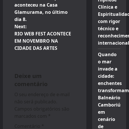
s
aconteceu na Casa
Clínica e
t
Glamurama, no último
Espiritualida
dia 8.
com rigor
n
Next:
técnico e
RIO WEB FEST ACONTECE
reconhecime
a
EM NOVEMBRO NA
internaciona
v
CIDADE DAS ARTES
Quando
i
o mar
invade a
g
Deixe um
cidade:
comentário
enchentes
a
transformam
O seu endereço de e-mail
t
Balneário
não será publicado.
Camboriú
i
Campos obrigatórios são
em
marcados com
*
cenário
o
Comentário
*
de