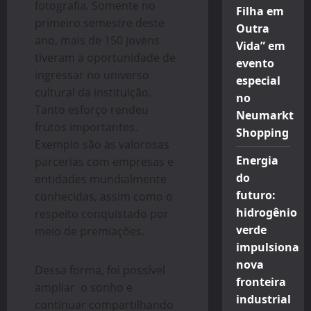
fotografia. Somente no
Filha em
primeiro semestre deste
Outra
ano, mais de 150 jovens
Vida” em
tiveram a oportunidade de
evento
ingressar no universo
especial
cultural da instituição.
no
Tanto esforço rendeu
Neumarkt
frutos importantes.
Shopping
Exemplo são as valorosas
Energia
parcerias com empresas e
do
entidades mundialmente
futuro:
conhecidas, assim como o
hidrogênio
respeito conquistado por
verde
meio de premiações.
impulsiona
nova
Dessa forma, foi possível
fronteira
ampliar o sonho e
industrial
continuar compartilhando