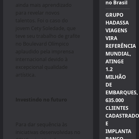
no Brasil
ainda mais aprendizado
para revelar novos
GRUPO
talentos. Foi o caso do
HADASSA
jovem Cety Soledade, que
VIAGENS
teve seu trabalho de grafite
VIRA
no Boulevard Olímpico
REFERÊNCIA
aplaudido pela imprensa
MUNDIAL,
internacional devido à
ATINGE
excepcional qualidade
1.2
artística.
MILHÃO
DE
EMBARQUES,
Investindo no futuro
635.000
CLIENTES
CADASTRADO
E
Para dar sequência às
IMPLANTA
iniciativas desenvolvidas no