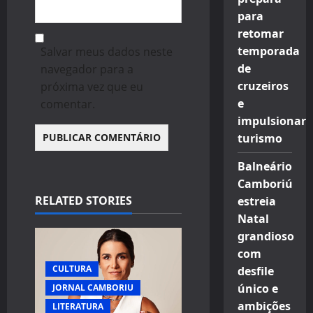
para
retomar
temporada
Salvar meus dados neste
de
navegador para a
cruzeiros
próxima vez que eu
e
comentar.
impulsionar
turismo
Balneário
Camboriú
RELATED STORIES
estreia
Natal
grandioso
com
CULTURA
desfile
único e
JORNAL CAMBORIU
ambições
LITERATURA