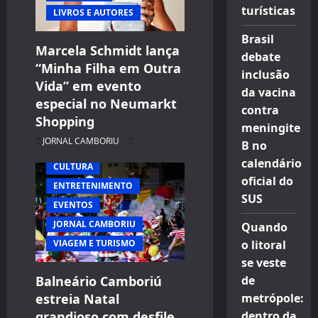
turísticas
LIVROS E AUTORES
Brasil
Marcela Schmidt lança
debate
“Minha Filha em Outra
inclusão
Vida” em evento
da vacina
especial no Neumarkt
contra
Shopping
meningite
JORNAL CAMBORIU
B no
calendário
CULTURA
oficial do
ENTRETENIMENTO
SUS
EVENTOS
JORNAL CAMBORIU
Quando
VIAGEM E TURISMO
o litoral
se veste
Balneário Camboriú
de
estreia Natal
metrópole:
grandioso com desfile
dentro da