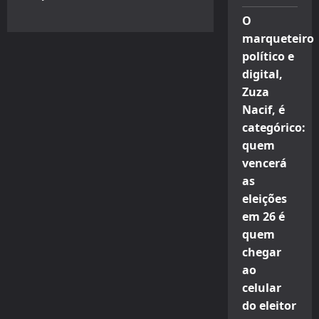
O
marqueteiro
político e
digital,
Zuza
Nacif, é
categórico:
quem
vencerá
as
eleições
em 26 é
quem
chegar
ao
celular
do eleitor