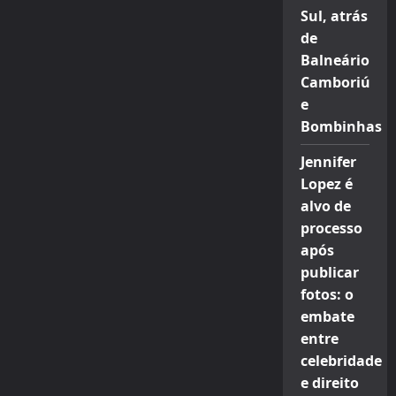
Sul, atrás
de
Balneário
Camboriú
e
Bombinhas
Jennifer
Lopez é
alvo de
processo
após
publicar
fotos: o
embate
entre
celebridade
e direito