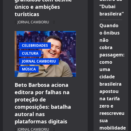
único e ambições
“Dubai
turísticas
brasileira”
JORNAL CAMBORIU
Quando
o ônibus
não
CELEBRIDADES
cobra
CULTURA
passagem:
JORNAL CAMBORIU
como
uma
MÚSICA
cidade
brasileira
Beto Barbosa aciona
apostou
editora por falhas na
na tarifa
proteção de
zero e
composições: batalha
reescreveu
autoral nas
sua
plataformas digitais
mobilidade
JORNAL CAMBORIU