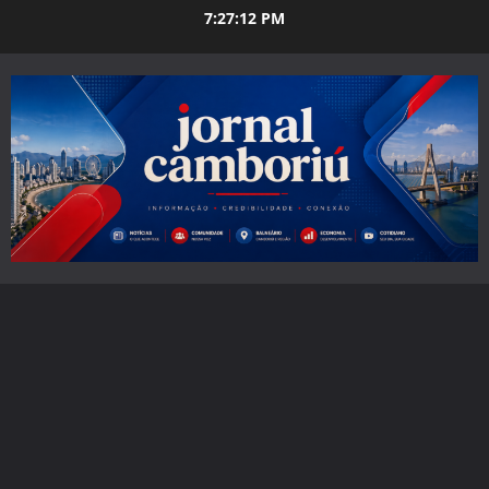
Skip
7:27:14 PM
to
content