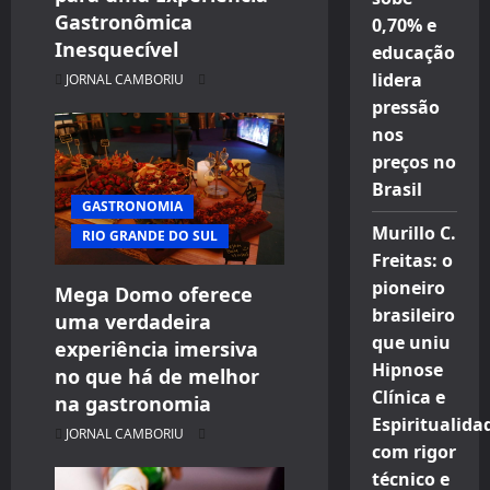
Gastronômica
0,70% e
Inesquecível
educação
lidera
JORNAL CAMBORIU
pressão
nos
preços no
Brasil
GASTRONOMIA
Murillo C.
RIO GRANDE DO SUL
Freitas: o
pioneiro
Mega Domo oferece
brasileiro
uma verdadeira
que uniu
experiência imersiva
Hipnose
no que há de melhor
Clínica e
na gastronomia
Espiritualida
JORNAL CAMBORIU
com rigor
técnico e