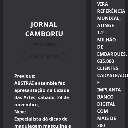
VIRA
REFERÊNCIA
MUNDIAL,
JORNAL
ATINGE
CAMBORIU
1.2
MILHÃO
Administrator
DE
EMBARQUES,
View All Posts
635.000
CLIENTES
P
CADASTRADO
Previous:
E
ABSTRAI ensemble faz
o
IMPLANTA
apresentação na Cidade
BANCO
das Artes, sábado, 24 de
s
DIGITAL
novembro,
COM
t
Next:
MAIS DE
Especialista dá dicas de
n
300
maquiagem masculina e