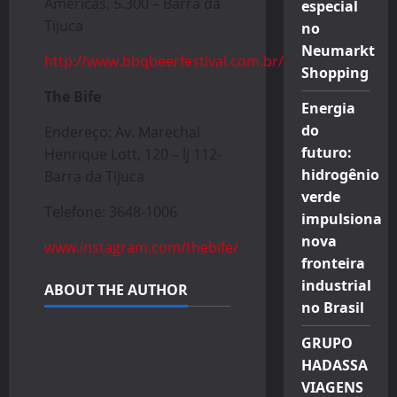
Américas, 5.300 – Barra da
especial
Tijuca
no
Neumarkt
http://www.bbqbeerfestival.com.br/
Shopping
The Bife
Energia
do
Endereço: Av. Marechal
futuro:
Henrique Lott, 120 – lj 112-
hidrogênio
Barra da Tijuca
verde
Telefone: 3648-1006
impulsiona
nova
www.instagram.com/thebife/
fronteira
industrial
ABOUT THE AUTHOR
no Brasil
GRUPO
HADASSA
VIAGENS