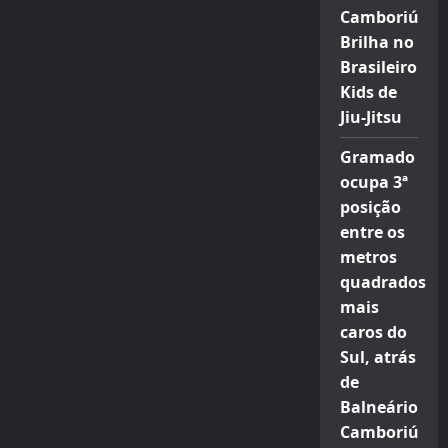
Camboriú
Brilha no
Brasileiro
Kids de
Jiu-Jitsu
Gramado
ocupa 3ª
posição
entre os
metros
quadrados
mais
caros do
Sul, atrás
de
Balneário
Camboriú