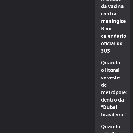
da vacina
contra
meningite
B no
calendário
oficial do
SUS
Quando
o litoral
se veste
de
metrópole:
dentro da
“Dubai
brasileira”
Quando