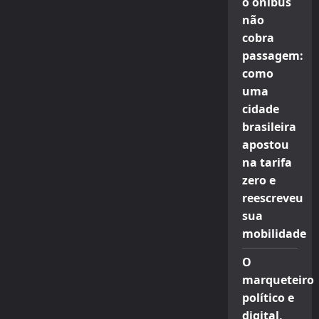
o ônibus
não
cobra
passagem:
como
uma
cidade
brasileira
apostou
na tarifa
zero e
reescreveu
sua
mobilidade
O
marqueteiro
político e
digital,