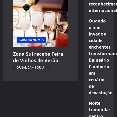
reconhecime
internaciona
Quando
o mar
invade a
GASTRONOMIA
cidade:
enchentes
Zona Sul recebe Feira
transformam
de Vinhos de Verão
Balneário
Camboriú
JORNAL CAMBORIU
em
cenário
de
devastação
Noite
tranquila:
dentro