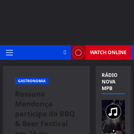
WATCH ONLINE
Primary
Menu
RÁDIO
GASTRONOMIA
NOVA
MPB
Rossano
Mendonça
participa do BBQ
& Beer Festival
em 24 de