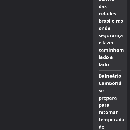
das
cidades
brasileiras
onde
segurança
e lazer
caminham
lado a
lado
Balneário
Camboriú
se
prepara
para
retomar
temporada
de