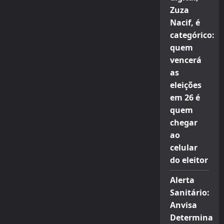
Zuza
Nacif, é
categórico:
quem
vencerá
as
eleições
em 26 é
quem
chegar
ao
celular
do eleitor
Alerta
Sanitário:
Anvisa
Determina