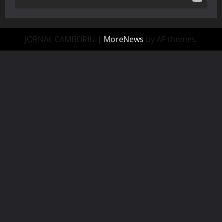
JORNAL CAMBORIU
|
MoreNews
by AF themes.