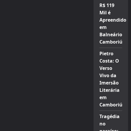
R$ 119
Mil é
Apreendido
em
Balneário
Camboriú
Pietro
Costa: O
Verso
Vivo da
Imersão
Literária
em
Camboriú
Tragédia
no