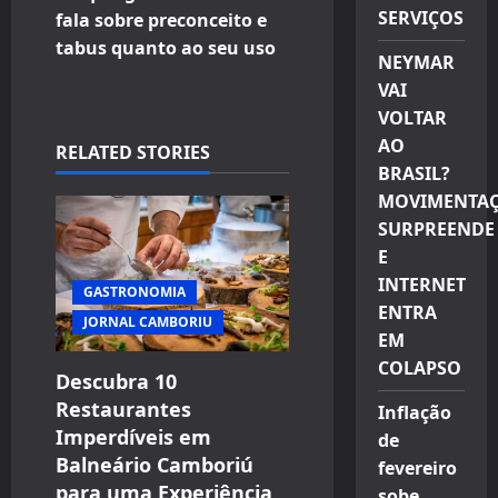
SERVIÇOS
fala sobre preconceito e
a
tabus quanto ao seu uso
NEYMAR
v
VAI
VOLTAR
i
AO
RELATED STORIES
g
BRASIL?
MOVIMENTA
a
SURPREENDE
E
t
INTERNET
GASTRONOMIA
i
ENTRA
JORNAL CAMBORIU
EM
o
COLAPSO
Descubra 10
n
Restaurantes
Inflação
Imperdíveis em
de
Balneário Camboriú
fevereiro
para uma Experiência
sobe