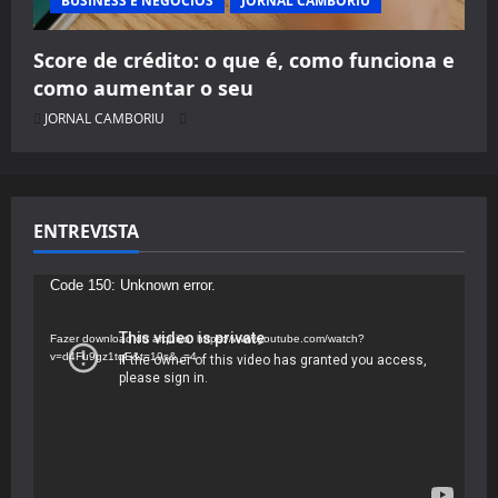
BUSINESS E NEGÓCIOS
JORNAL CAMBORIU
Score de crédito: o que é, como funciona e
como aumentar o seu
JORNAL CAMBORIU
ENTREVISTA
Tocador
Code 150: Unknown error.
de
vídeo
Fazer download do arquivo: https://www.youtube.com/watch?
v=d4Fu9gz1tqE&t=19s&_=4