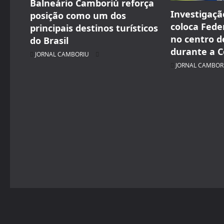
t
Balneário Camboriú reforça
Investigaçã
posição como um dos
i
coloca Fede
principais destinos turísticos
no centro d
do Brasil
o
durante a 
JORNAL CAMBORIU
n
JORNAL CAMBOR