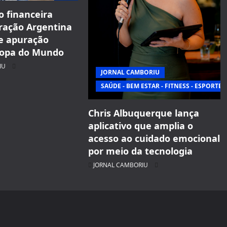
o financeira
ração Argentina
e apuração
Copa do Mundo
IU
JORNAL CAMBORIU
SAÚDE - BEM ESTAR - FITNESS - ESPORTE
Chris Albuquerque lança
aplicativo que amplia o
acesso ao cuidado emocional
por meio da tecnologia
JORNAL CAMBORIU