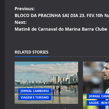
P
Previous:
BLOCO DA PRACINHA SAI DIA 23. FEV.10h N
o
Next:
s
Matinê de Carnaval do Marina Barra Clube
t
n
RELATED STORIES
a
v
i
g
JORNAL CAMBORIU
JORNAL CAM
VIAGEM E TURISMO
a
SAÚDE - BEM 