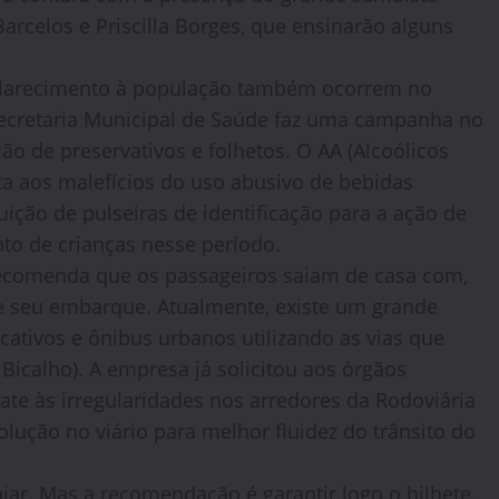
rcelos e Priscilla Borges, que ensinarão alguns
clarecimento à população também ocorrem no
Secretaria Municipal de Saúde faz uma campanha no
ão de preservativos e folhetos. O AA (Alcoólicos
ta aos malefícios do uso abusivo de bebidas
ição de pulseiras de identificação para a ação de
to de crianças nesse período.
recomenda que os passageiros saiam de casa com,
e seu embarque. Atualmente, existe um grande
cativos e ônibus urbanos utilizando as vias que
Bicalho). A empresa já solicitou aos órgãos
te às irregularidades nos arredores da Rodoviária
lução no viário para melhor fluidez do trânsito do
r. Mas a recomendação é garantir logo o bilhete.