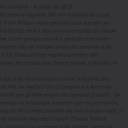
e Carnaval – A partir de 28/2!
io deverá registrar 540 mil viajantes em suas
e 9 mil ônibus nesse período para atender ao
ira (01/03) será o dia com maior saída da cidade
ve correr porque esse é o período com maior
rados são as cidades praianas, serranas e da
 e ES. Estas últimas regiões também são
ques de turistas que devem passar o feriado no
típica da festa carioca e tornar a espera pelo
do Rio, as viações Util e Sampaio e a Ascotran
 farão um grande evento de carnaval gratuito. De
presenta no embarque superior com muito samba,
uras do Rio confeccionadas ao vivo e muito mais. O
los músicos Marcelo Goulart (flauta), Patrick
) e contará com a presença do grande sambista