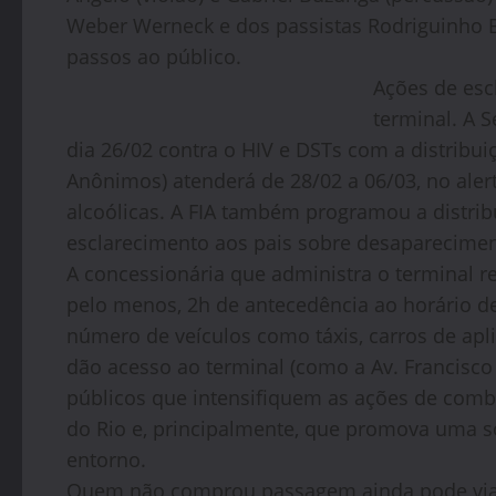
Weber Werneck e dos passistas Rodriguinho Ba
passos ao público.
Ações de es
terminal. A 
dia 26/02 contra o HIV e DSTs com a distribuiç
Anônimos) atenderá de 28/02 a 06/03, no aler
alcoólicas. A FIA também programou a distribu
esclarecimento aos pais sobre desaparecimen
A concessionária que administra o terminal 
pelo menos, 2h de antecedência ao horário d
número de veículos como táxis, carros de apli
dão acesso ao terminal (como a Av. Francisco 
públicos que intensifiquem as ações de comba
do Rio e, principalmente, que promova uma so
entorno.
Quem não comprou passagem ainda pode viaja