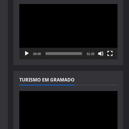
Tocador
de
vídeo
00:00
52:25
TURISMO EM GRAMADO
Tocador
de
vídeo