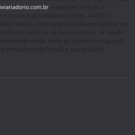
viariadorio.com.br
) é possível verificar a
os e comprar as passagens on-line. A UTIL e
 Minas Gerais, informaram que devem registrar um
ibilizou centenas de horários extras. A viação
 campeãs de venda, como as regiões dos Lagos do
 a demanda deste feriado e que ainda há