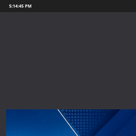
Skip
5:14:47 PM
to
content