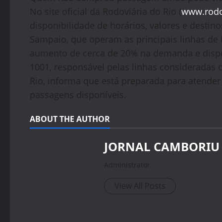
No site oficial da Rodoviária do Rio (
www.rodo
disponibilidade de horários, valores e destin
Sampaio, que operam as principais linhas de
aumento de cerca de 20% na demanda e dispon
1001, responsável pelas linhas consideradas
Rio, informa que está preparada para atender
passagens disponíveis.
ABOUT THE AUTHOR
JORNAL CAMBORIU
Administrator
View All Posts