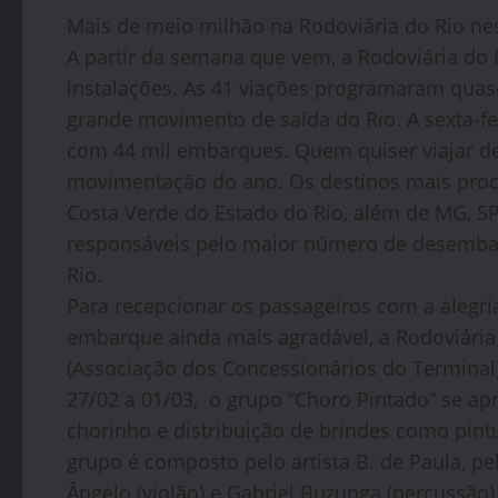
Mais de meio milhão na Rodoviária do Rio nest
A partir da semana que vem, a Rodoviária do R
instalações. As 41 viações programaram quas
grande movimento de saída do Rio. A sexta-fe
com 44 mil embarques. Quem quiser viajar de
movimentação do ano. Os destinos mais procu
Costa Verde do Estado do Rio, além de MG, SP
responsáveis pelo maior número de desembar
Rio.
Para recepcionar os passageiros com a alegria 
embarque ainda mais agradável, a Rodoviária 
(Associação dos Concessionários do Terminal)
27/02 a 01/03, o grupo “Choro Pintado” se a
chorinho e distribuição de brindes como pint
grupo é composto pelo artista B. de Paula, pe
Ângelo (violão) e Gabriel Buzunga (percussão