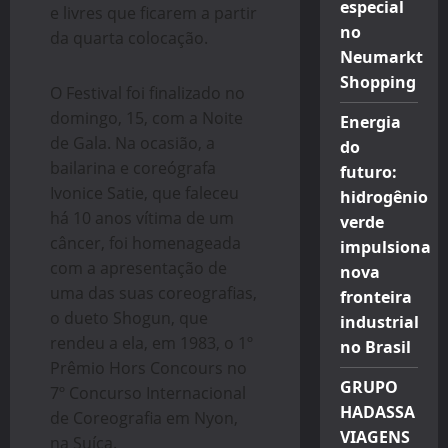
especial
e livres que ficarem a partir
no
da quarta colocação.
Neumarkt
Shopping
O Festival foi finalizado no
domingo, 15, com a Noite
Energia
de Gala. Na ocasião, a
do
bailarina e coreógrafa
futuro:
Ivonice Satie, que faleceu
hidrogênio
há 10 anos vítima de um
verde
câncer, foi homenageada
impulsiona
com a apresentação de
nova
uma das suas coreografias,
fronteira
o dueto Shogun, que
industrial
rendeu a ela, em 1983, o 1º
no Brasil
Prêmio Hors Concours no
GRUPO
7º Concurso Internacional
HADASSA
de Coreografia em Nyon,
VIAGENS
na Suíça.