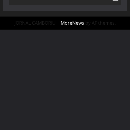
JORNAL CAMBORIU
|
MoreNews
by AF themes.