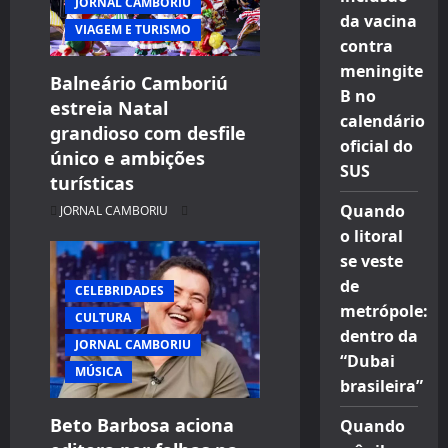
JORNAL CAMBORIU
da vacina
VIAGEM E TURISMO
contra
meningite
Balneário Camboriú
B no
estreia Natal
calendário
grandioso com desfile
oficial do
único e ambições
SUS
turísticas
Quando
JORNAL CAMBORIU
o litoral
se veste
de
CELEBRIDADES
metrópole:
CULTURA
dentro da
JORNAL CAMBORIU
“Dubai
MÚSICA
brasileira”
Beto Barbosa aciona
Quando