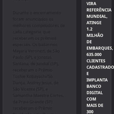
VIRA
REFERÊNCIA
Durante o encerramento
MUNDIAL,
foram anunciados os
ATINGE
melhores competidores de
1.2
cada categoria, que
MILHÃO
receberam os prêmios
DE
especiais. Os bailarinos
EMBARQUES,
Mayara Veronezi, de São
635.000
Paulo (SP), e Jonatas
CLIENTES
Santana, de Jundiaí (SP),
CADASTRADO
receberam o Prêmio
E
Toshie Kobayashi/Só
IMPLANTA
Dança. Andrey Jesus, de
BANCO
São Vicente (SP), e
DIGITAL
Samantha Maestre Cortes,
COM
da Praia Grande (SP)
MAIS DE
receberam o Prêmio
300