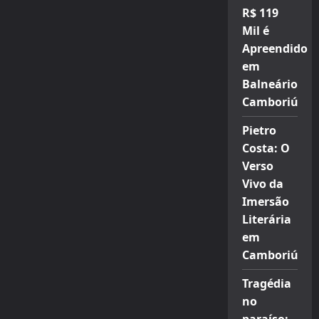
R$ 119
Mil é
Apreendido
em
Balneário
Camboriú
Pietro
Costa: O
Verso
Vivo da
Imersão
Literária
em
Camboriú
Tragédia
no