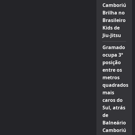
Camboriú
Brilha no
Brasileiro
Kids de
Jiu-Jitsu
Gramado
ocupa 3ª
posição
entre os
metros
quadrados
mais
caros do
Sul, atrás
de
Balneário
Camboriú