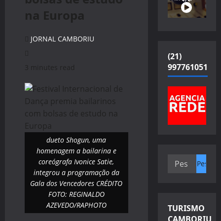
na Europa
JORNAL CAMBORIU
(21)
997761051
3 minutes read
dueto Shogun, uma
homenagem a bailarina e
Pesquisar
coreógrafa Ivonice Satie,
por:
integrou a programação da
Gala dos Vencedores CRÉDITO
FOTO: REGINALDO
AZEVEDO/RAPHOTO
TURISMO
CAMBORIU