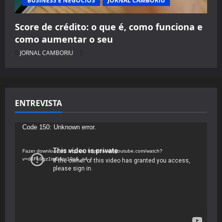
BUSINESS E NEGÓCIOS
JORNAL CAMBORIU
Score de crédito: o que é, como funciona e
como aumentar o seu
JORNAL CAMBORIU
ENTREVISTA
Tocador
Code 150: Unknown error.
de
vídeo
Fazer download do arquivo: https://www.youtube.com/watch?
v=d4Fu9gz1tqE&t=19s&_=4