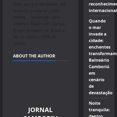
reconhecime
toda vez que ele passa, vai
internaciona
levando qualquer coisa
minha…, encenado pelo
Quando
Delirivm Teatro em Dança,
o mar
grupo pioneiro no Brasil a
invade a
ter no elenco 100% de
cidade:
idosos.
enchentes
transformam
ABOUT THE AUTHOR
Balneário
Camboriú
em
cenário
de
devastação
Noite
JORNAL
tranquila:
dentro