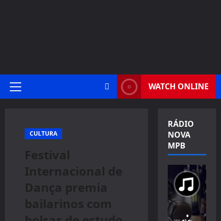
WATCH ONLINE
Primary
Menu
RÁDIO
CULTURA
NOVA
MPB
Festival
Internacional de
Dança premia
bailarinos com
bolsas de estudo