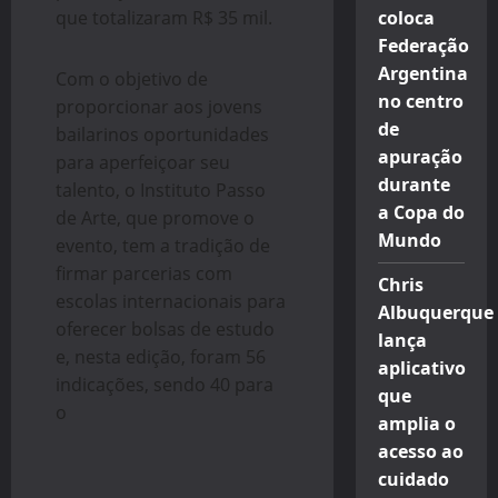
que totalizaram R$ 35 mil.
coloca
Federação
Argentina
Com o objetivo de
no centro
proporcionar aos jovens
de
bailarinos oportunidades
apuração
para aperfeiçoar seu
durante
talento, o Instituto Passo
a Copa do
de Arte, que promove o
Mundo
evento, tem a tradição de
firmar parcerias com
Chris
escolas internacionais para
Albuquerque
oferecer bolsas de estudo
lança
e, nesta edição, foram 56
aplicativo
indicações, sendo 40 para
que
o
amplia o
acesso ao
cuidado