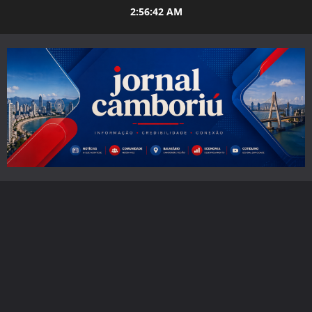
Skip
2:56:43 AM
to
content