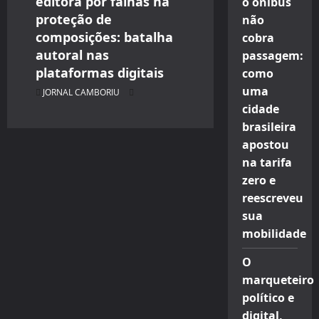
editora por falhas na
o ônibus
proteção de
não
composições: batalha
cobra
autoral nas
passagem:
plataformas digitais
como
uma
JORNAL CAMBORIU
cidade
brasileira
apostou
na tarifa
zero e
reescreveu
sua
mobilidade
O
marqueteiro
político e
digital,