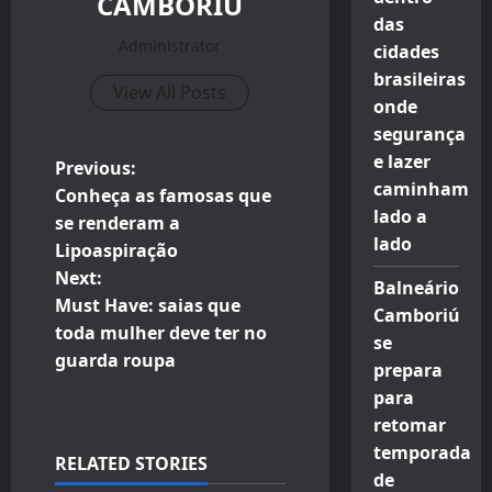
CAMBORIU
das
Administrator
cidades
brasileiras
View All Posts
onde
segurança
e lazer
P
Previous:
caminham
Conheça as famosas que
o
lado a
se renderam a
lado
Lipoaspiração
s
Next:
Balneário
t
Must Have: saias que
Camboriú
toda mulher deve ter no
se
n
guarda roupa
prepara
a
para
retomar
v
temporada
RELATED STORIES
de