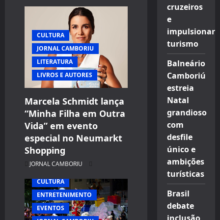
i
cruzeiros
g
e
impulsionar
CULTURA
a
turismo
JORNAL CAMBORIU
t
LITERATURA
Balneário
Camboriú
LIVROS E AUTORES
i
estreia
Natal
Marcela Schmidt lança
o
grandioso
“Minha Filha em Outra
n
com
Vida” em evento
desfile
especial no Neumarkt
único e
Shopping
ambições
JORNAL CAMBORIU
turísticas
CULTURA
Brasil
ENTRETENIMENTO
debate
EVENTOS
inclusão