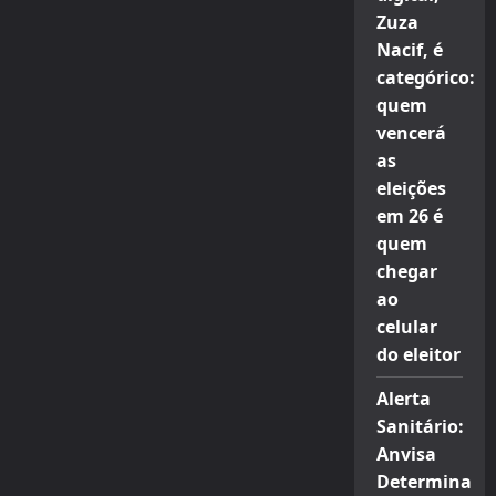
Zuza
Nacif, é
categórico:
quem
vencerá
as
eleições
em 26 é
quem
chegar
ao
celular
do eleitor
Alerta
Sanitário:
Anvisa
Determina