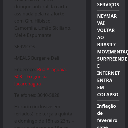
SERVIÇOS
drinque autoral da carta
assinada pela raiz forte
NEYMAR
com Gin, Hibisco,
VAI
Camomila, Limão Siciliano,
VOLTAR
Mel e Espumante.
AO
BRASIL?
SERVIÇOS:
MOVIMENTA
-MEALS Burger e Deli
SURPREENDE
E
Endereço:
Rua Araguaia,
INTERNET
503
–
Freguesia
ENTRA
Jacarépagua
EM
COLAPSO
Telefones: 3040-5828
Inflação
Horário (inclusive em
de
feriados): de terça a quinta
fevereiro
e domingo de 18h as 23hs –
sobe