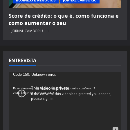
BUSINESS E NEGÓCIOS
JORNAL CAMBORIU
Score de crédito: o que é, como funciona e
como aumentar o seu
JORNAL CAMBORIU
ENTREVISTA
Tocador
Code 150: Unknown error.
de
vídeo
Fazer download do arquivo: https://www.youtube.com/watch?
v=d4Fu9gz1tqE&t=19s&_=4