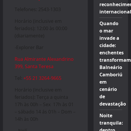
reconhecime
Telefones: 2543-1303
internaciona
Horário (inclusive em
Quando
feriados): 12:00 às 00:00
o mar
(diariamente)
invade a
cidade:
-Explorer Bar
enchentes
Rua Almirante Alexandrino
transformam
399, Santa Teresa
Balneário
Camboriú
Tel:
+55 21 3264-9665
em
cenário
Horário (inclusive em
de
feriados): Terça a quinta
devastação
17h às 00h – Sex 17h às 01
– sábado 14 ás 01h – Dom –
Noite
14h às 00h
tranquila:
dentro
– Nolí