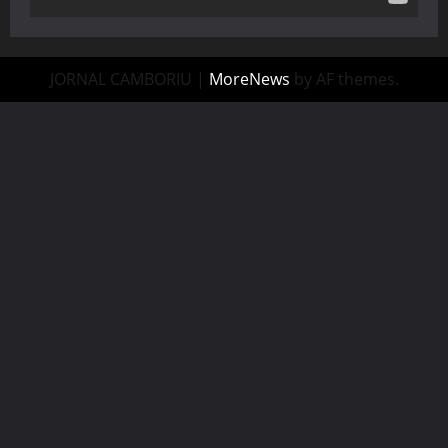
JORNAL CAMBORIU
|
MoreNews
by AF themes.