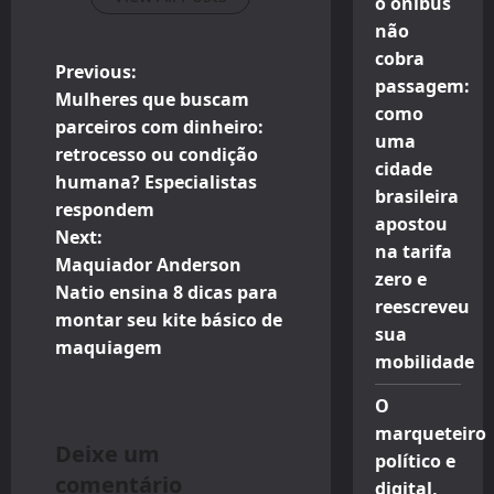
o ônibus
não
cobra
P
Previous:
passagem:
Mulheres que buscam
como
o
parceiros com dinheiro:
uma
retrocesso ou condição
s
cidade
humana? Especialistas
brasileira
t
respondem
apostou
Next:
na tarifa
n
Maquiador Anderson
zero e
Natio ensina 8 dicas para
a
reescreveu
montar seu kite básico de
sua
v
maquiagem
mobilidade
i
O
marqueteiro
g
Deixe um
político e
comentário
digital,