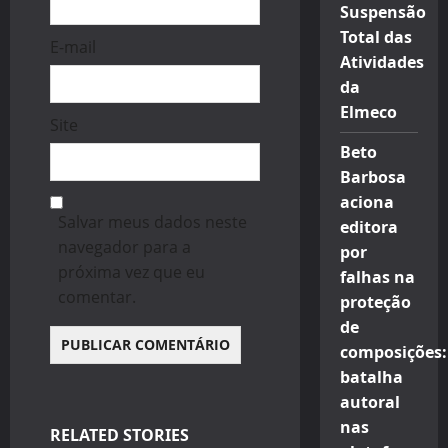
Suspensão
Total das
E-mail
Atividades
da
Elmeco
Site
Beto
Barbosa
aciona
Salvar meus dados neste
editora
navegador para a
por
próxima vez que eu
falhas na
comentar.
proteção
de
composições:
batalha
autoral
nas
RELATED STORIES