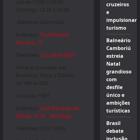
sab de 12:00 a 00:00.
cruzeiros
Domingo 12:30 a 16:30.
e
impulsionar
-SeteHum Gastrobar
turismo
Endereço:
Rua Martins
Balneário
Ferreira, 71
Camboriú
Telefones:
(21) 3439-5005
estreia
Natal
Horário (inclusive em
grandioso
feriados): Terça a Sábado
com
de 18h as 00h
desfile
único e
-Casarão 1903
ambições
Endereço:
Rua Marquês de
turísticas
Olinda, nº 94
–
Botafogo
Brasil
Telefones: 2551-9749
debate
inclusão