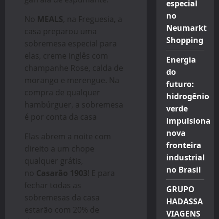
especial
no
No
MEALS
, na Freguesia, a
Neumarkt
casa preparou uma
Shopping
sobremesa especial para
elas, creme inglês com
Energia
champanhe Rose, calda de
do
morango e merengue. Na
futuro:
compra de qualquer
hidrogênio
hambúrguer, a sobremesa
verde
é por conta da casa
impulsiona
nova
Elas abrem a noite com
fronteira
direito a um chope
industrial
qualquer grátis,
no Brasil
no
Casarão 1903
! E para
fechar todas as
GRUPO
sobremesas da casa
HADASSA
estarão com 20% de
VIAGENS