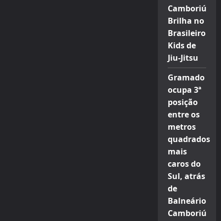
Camboriú
Brilha no
Brasileiro
Kids de
Jiu-Jitsu
Gramado
ocupa 3ª
posição
entre os
metros
quadrados
mais
caros do
Sul, atrás
de
Balneário
Camboriú