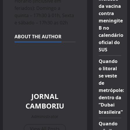
Horário (inclusive em
da vacina
feriados): Domingo a
contra
quinta – 17h30 à 01h, Sexta
meningite
e sábado – 17h30 as 02h
B no
calendário
ABOUT THE AUTHOR
oficial do
SUS
Quando
o litoral
se veste
de
metrópole:
JORNAL
dentro da
CAMBORIU
“Dubai
brasileira”
Administrator
Quando
View All Posts