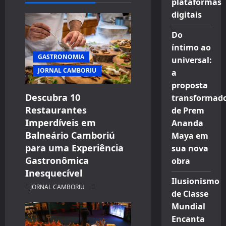
plataformas
digitais
Do
íntimo ao
GASTRONOMIA
universal:
JORNAL CAMBORIU
a
proposta
Descubra 10
transformad
Restaurantes
de Prem
Imperdíveis em
Ananda
Balneário Camboriú
Maya em
para uma Experiência
sua nova
Gastronômica
obra
Inesquecível
Ilusionismo
JORNAL CAMBORIU
de Classe
Mundial
Encanta