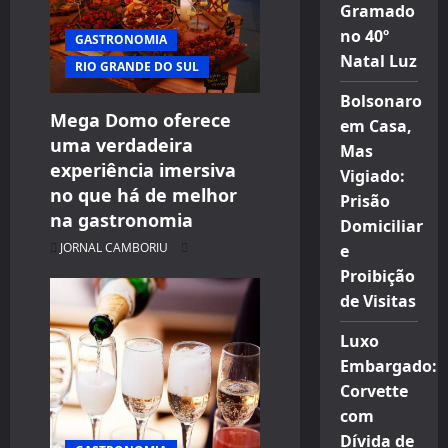
Gramado
no 40º
GASTRONOMIA
Natal Luz
RIO GRANDE DO SUL
Bolsonaro
Mega Domo oferece
em Casa,
uma verdadeira
Mas
experiência imersiva
Vigiado:
no que há de melhor
Prisão
na gastronomia
Domiciliar
JORNAL CAMBORIU
e
Proibição
de Visitas
Luxo
Embargado:
Corvette
com
Dívida de