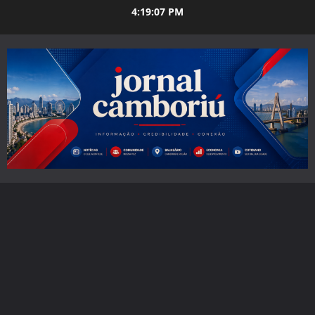
Skip
4:19:08 PM
to
content