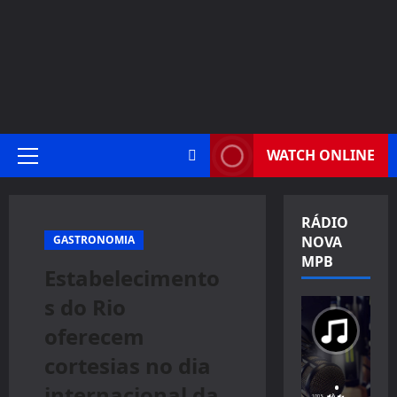
WATCH ONLINE
Primary
Menu
RÁDIO
GASTRONOMIA
NOVA
MPB
Estabelecimento
s do Rio
oferecem
cortesias no dia
internacional da