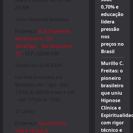
sexta e sábado de 18h as
0,70% e
23:30h
educação
-Cave Nacional Restobar
lidera
pressão
Endereço:
Rua Dezenove
nos
de Fevereiro, 151
–
preços no
Botafogo
–
Rio de Janeiro
–
Brasil
RJ
– CEP: 22280-030
Murillo C.
Telefones: 2146-5334
Freitas: o
Horário (inclusive em
pioneiro
feriados): ter – qui – das
brasileiro
17h00 às 00h00 e sex e sab
que uniu
– das 17h00 às 1h00.
Hipnose
Clínica e
-D`amici
Espiritualida
com rigor
Endereço:
Rua Antonio
técnico e
Vieira 18 loja A