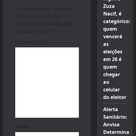
a
Zuza
O seu endereço de e-mail
t
Nacif, é
não será publicado.
categórico:
i
Campos obrigatórios são
quem
marcados com
*
o
vencerá
Comentário
*
as
n
eleições
em 26 é
quem
chegar
ao
celular
do eleitor
Alerta
Sanitário:
Anvisa
Nome
Determina