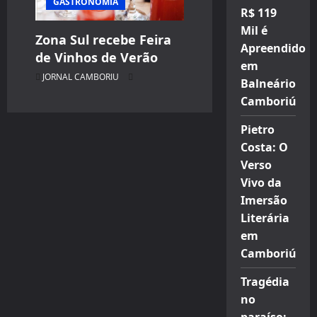
GASTRONOMIA
R$ 119
Mil é
Zona Sul recebe Feira
Apreendido
de Vinhos de Verão
em
JORNAL CAMBORIU
Balneário
Camboriú
Pietro
Costa: O
Verso
Vivo da
Imersão
Literária
em
Camboriú
Tragédia
no