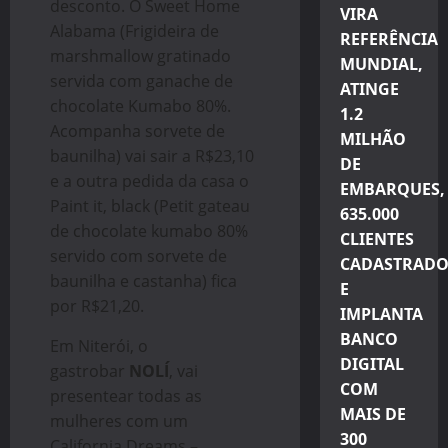
desconto. O Sweet Home
VIRA
Alabama (Frigideira de
REFERÊNCIA
marshmallow gratinado
MUNDIAL,
servida com ganache de
ATINGE
chocolate Kumabo 80%.
1.2
Acompanha sorvete de
MILHÃO
baunilha) vai sair a R$23,10
DE
e a outra pedida da casa o
EMBARQUES,
Paint it, black (Petit gateau
635.000
de chocolate kumabo 80%
CLIENTES
servido com sorvete de
CADASTRADO
baunilha e castanha) fica
E
por R$21,20.
IMPLANTA
BANCO
Em Niterói, o
DIGITAL
gastrobar
NOLÍ
, vai
COM
presentear todas as
MAIS DE
mulheres com um
300
California Dreams –