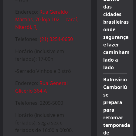
das
Endereço:
Rua Geraldo
cidades
Martins, 70 loja 102
–
Icaraí,
brasileiras
Niterói, RJ
onde
segurança
Telefones:
(21) 3254-0650
e lazer
Horário (inclusive em
caminham
feriados): 17-00h
lado a
lado
-Serrado Vinhos e Bistrô
Balneário
Endereço:
Rua General
Camboriú
Glicério 364-A
se
prepara
Telefones: 2205-5000
para
Horário (inclusive em
retomar
feriados): seg a sex e
temporada
feriados de 16:00 a 00:00,
de