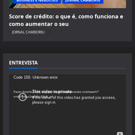
BUSINESS E NEGÓCIOS
JORNAL CAMBORIU
Score de crédito: o que é, como funciona e
como aumentar o seu
JORNAL CAMBORIU
ENTREVISTA
Tocador
Code 150: Unknown error.
de
vídeo
Fazer download do arquivo: https://www.youtube.com/watch?
v=d4Fu9gz1tqE&t=19s&_=4