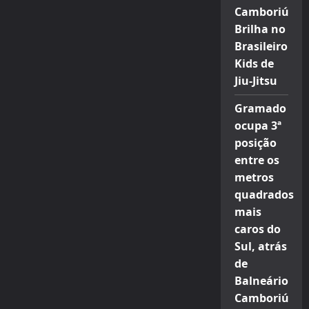
Camboriú
Brilha no
Brasileiro
Kids de
Jiu-Jitsu
Gramado
ocupa 3ª
posição
entre os
metros
quadrados
mais
caros do
Sul, atrás
de
Balneário
Camboriú