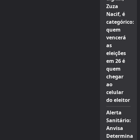
Zuza
Nacif, é
categórico:
quem
vencerá
as
eleições
em 26 é
quem
chegar
ao
celular
do eleitor
Alerta
Sanitário:
Anvisa
Determina