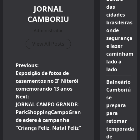
JORNAL
das
cidades
CAMBORIU
brasileiras
onde
Administrator
segurança
View All Posts
e lazer
caminham
lado a
P
Previous:
lado
Exposição de fotos de
o
casamentos no IF Niterói
Balneário
comemorando 13 anos
Camboriú
s
Next:
se
t
JORNAL CAMPO GRANDE:
prepara
ParkShoppingCampoGran
para
n
de adere à campanha
retomar
“Criança Feliz, Natal Feliz”
temporada
a
de