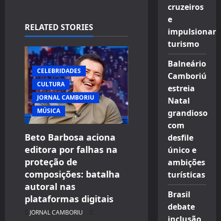
v
cruzeiros
e
i
RELATED STORIES
impulsionar
turismo
g
Balneário
a
CELEBRIDADES
Camboriú
CULTURA
t
estreia
JORNAL CAMBORIU
Natal
i
MÚSICA
grandioso
com
o
Beto Barbosa aciona
desfile
editora por falhas na
único e
n
proteção de
ambições
composições: batalha
turísticas
autoral nas
Brasil
plataformas digitais
debate
JORNAL CAMBORIU
inclusão