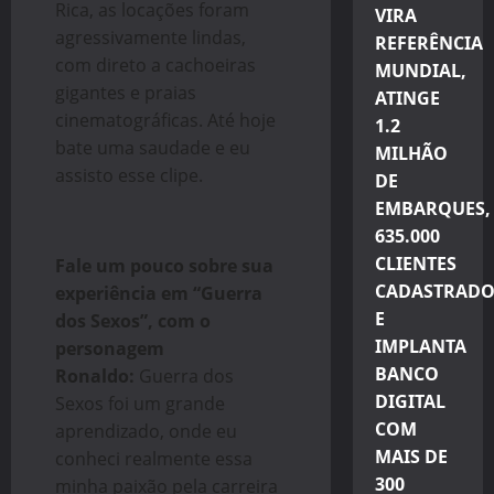
Rica, as locações foram
VIRA
agressivamente lindas,
REFERÊNCIA
com direto a cachoeiras
MUNDIAL,
gigantes e praias
ATINGE
cinematográficas. Até hoje
1.2
bate uma saudade e eu
MILHÃO
assisto esse clipe.
DE
EMBARQUES,
635.000
CLIENTES
Fale um pouco sobre sua
CADASTRADO
experiência em “Guerra
E
dos Sexos”, com o
IMPLANTA
personagem
BANCO
Ronaldo
:
Guerra dos
DIGITAL
Sexos foi um grande
COM
aprendizado, onde eu
MAIS DE
conheci realmente essa
300
minha paixão pela carreira