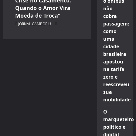
Crise no Casamento:
o ônibus
Quando o Amor Vira
não
Moeda de Troca”
cobra
passagem:
JORNAL CAMBORIU
como
uma
cidade
brasileira
apostou
na tarifa
zero e
reescreveu
sua
mobilidade
O
marqueteiro
político e
digital,