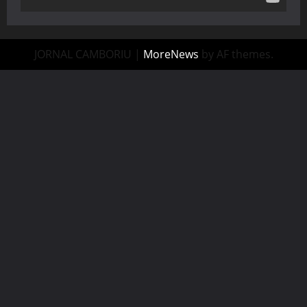
JORNAL CAMBORIU
|
MoreNews
by AF themes.