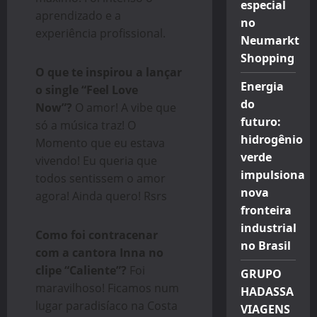
especial
aprendizado e a
no
experiência profissional.
Neumarkt
Shopping
O que te inspirou a lançar
Energia
o single “Feel Love
do
Now”?
O amor! A vibe que
futuro:
só a música traz! O
hidrogênio
Momento que eu estava
verde
vivendo! Eu queria que
impulsiona
todos sentissem o amor
nova
agora! Ainda quero! Rsrs
fronteira
industrial
Como foi contracenar
no Brasil
com a cantora Inna no
clipe “Caliente”?
Foi
GRUPO
maravilhoso! Ficamos num
HADASSA
lugar paradisíaco na Costa
VIAGENS