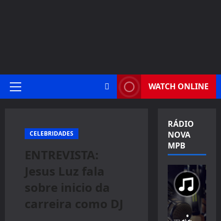
WATCH ONLINE
Primary
Menu
RÁDIO
CELEBRIDADES
NOVA
MPB
ENTREVISTA:
Jesus Luz fala
sobre inicio da
carreira como DJ