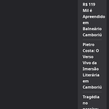
R$ 119
Mil é
Apreendido
em
Balneário
Camboriú
Pietro
Costa: O
Verso
Vivo da
Imersão
Literária
em
Camboriú
Tragédia
no