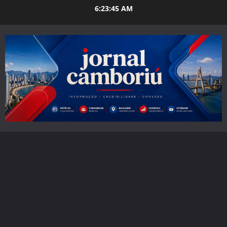
Skip
6:23:47 AM
to
content