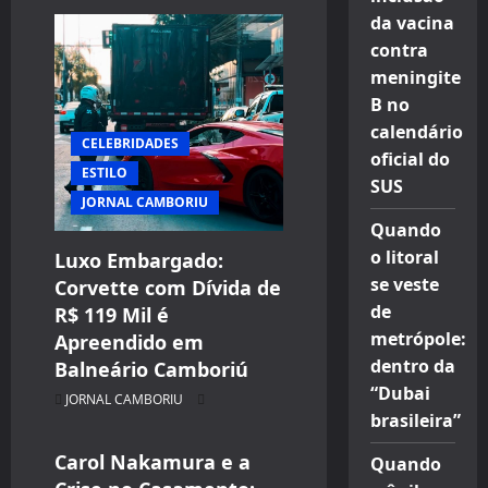
da vacina
contra
meningite
B no
calendário
CELEBRIDADES
oficial do
ESTILO
SUS
JORNAL CAMBORIU
Quando
o litoral
Luxo Embargado:
se veste
Corvette com Dívida de
de
R$ 119 Mil é
CELEBRIDADES
metrópole:
Apreendido em
CINEMA TEATRO TV INTERNET
dentro da
Balneário Camboriú
ENTRETENIMENTO
“Dubai
JORNAL CAMBORIU
JORNAL CAMBORIU
brasileira”
Carol Nakamura e a
Quando