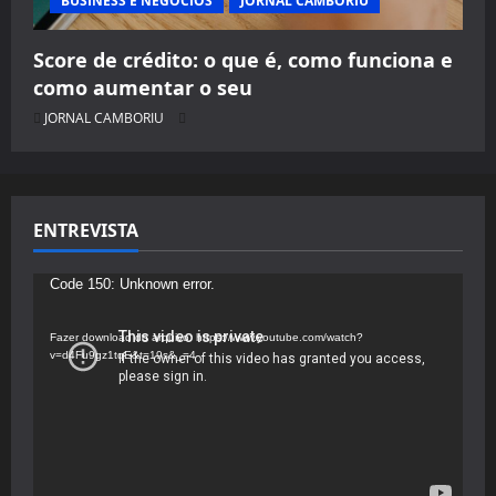
BUSINESS E NEGÓCIOS
JORNAL CAMBORIU
Score de crédito: o que é, como funciona e
como aumentar o seu
JORNAL CAMBORIU
ENTREVISTA
Tocador
Code 150: Unknown error.
de
vídeo
Fazer download do arquivo: https://www.youtube.com/watch?
v=d4Fu9gz1tqE&t=19s&_=4