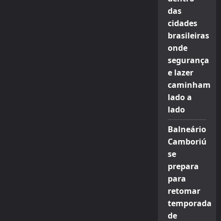
das
cidades
brasileiras
onde
segurança
e lazer
caminham
lado a
lado
Balneário
Camboriú
se
prepara
para
retomar
temporada
de