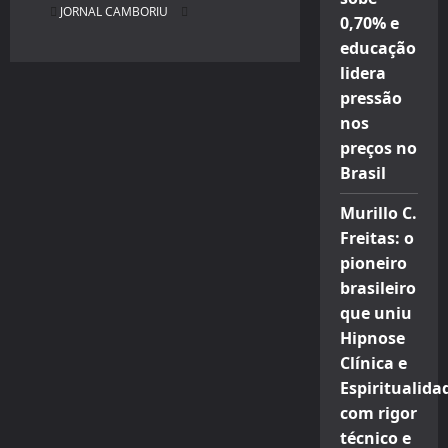
JORNAL CAMBORIU
0,70% e
educação
lidera
pressão
nos
preços no
Brasil
Murillo C.
Freitas: o
pioneiro
brasileiro
que uniu
Hipnose
Clínica e
Espiritualida
com rigor
técnico e