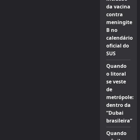
da vacina
contra
meningite
B no
calendário
oficial do
SUS
Quando
o litoral
se veste
de
metrópole:
dentro da
“Dubai
brasileira”
Quando