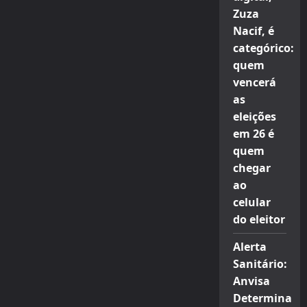
Zuza
Nacif, é
categórico:
quem
vencerá
as
eleições
em 26 é
quem
chegar
ao
celular
do eleitor
Alerta
Sanitário:
Anvisa
Determina