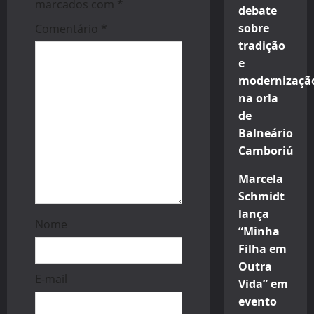
i
marcados com
*
debate
sobre
Comentário
*
o
tradição
n
e
modernizaçã
na orla
de
Balneário
Camboriú
Marcela
Schmidt
lança
Nome
“Minha
Filha em
Outra
E-mail
Vida” em
evento