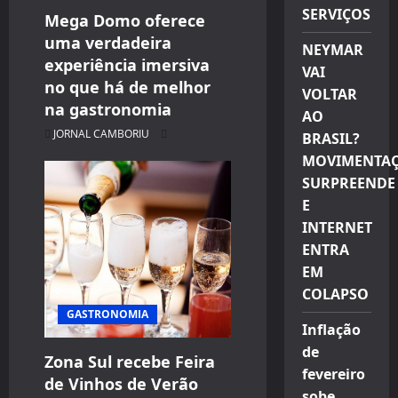
SERVIÇOS
Mega Domo oferece
uma verdadeira
NEYMAR
experiência imersiva
VAI
no que há de melhor
VOLTAR
na gastronomia
AO
JORNAL CAMBORIU
BRASIL?
MOVIMENTA
SURPREENDE
E
INTERNET
ENTRA
EM
COLAPSO
GASTRONOMIA
Inflação
de
Zona Sul recebe Feira
fevereiro
de Vinhos de Verão
sobe