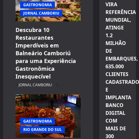
VIRA
GASTRONOMIA
REFERÊNCIA
JORNAL CAMBORIU
MUNDIAL,
ATINGE
Descubra 10
1.2
Restaurantes
MILHÃO
Imperdíveis em
DE
Balneário Camboriú
EMBARQUES,
para uma Experiência
635.000
Gastronômica
CLIENTES
Inesquecível
CADASTRADO
JORNAL CAMBORIU
E
IMPLANTA
BANCO
DIGITAL
COM
GASTRONOMIA
MAIS DE
RIO GRANDE DO SUL
300