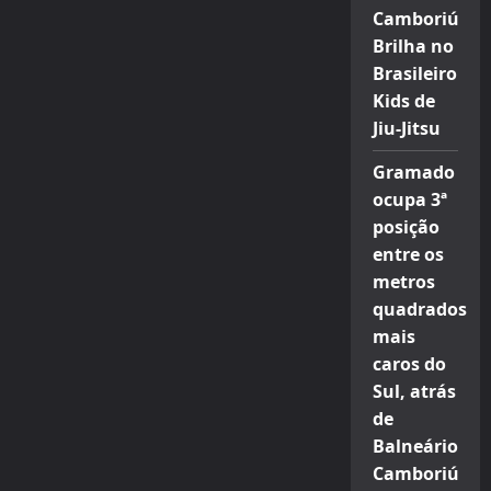
Camboriú
Brilha no
Brasileiro
Kids de
Jiu-Jitsu
Gramado
ocupa 3ª
posição
entre os
metros
quadrados
mais
caros do
Sul, atrás
de
Balneário
Camboriú