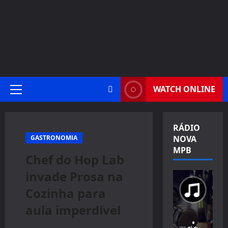
WATCH ONLINE
Primary
Menu
RÁDIO
GASTRONOMIA
NOVA
MPB
Chef do Hop Lab
invade Prosa na
Cozinha para
aula imperdível