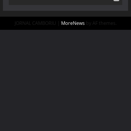
JORNAL CAMBORIU
|
MoreNews
by AF themes.