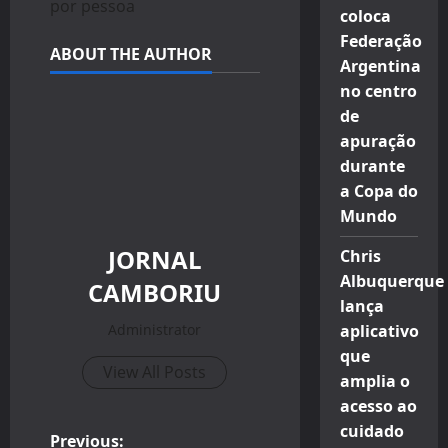
por pessoa
coloca
Federação
ABOUT THE AUTHOR
Argentina
no centro
de
apuração
durante
a Copa do
Mundo
JORNAL
Chris
Albuquerque
CAMBORIU
lança
Administrator
aplicativo
que
View All Posts
amplia o
acesso ao
cuidado
Previous: