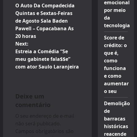
P
emocional
O Auto Da Compadecida
o
por meio
Quintas e Sextas-Feiras
da
de Agosto Sala Baden
s
tecnologia
Pawell – Copacabana As
t
20 horas
Score de
Next:
crédito: o
n
Estreia a Comédia “Se
que é,
meu gabinete fala$$e”
como
a
com ator Saulo Laranjeira
funciona
v
e como
aumentar
i
o seu
Deixe um
g
Demolição
comentário
de
a
O seu endereço de e-mail
barracas
não será publicado.
t
históricas
Campos obrigatórios são
reacende