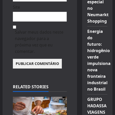
especial
Site
no
Neumarkt
Shopping
Energia
Salvar meus dados neste
do
navegador para a
futuro:
próxima vez que eu
hidrogênio
comentar.
verde
impulsiona
nova
fronteira
industrial
RELATED STORIES
no Brasil
GRUPO
HADASSA
VIAGENS