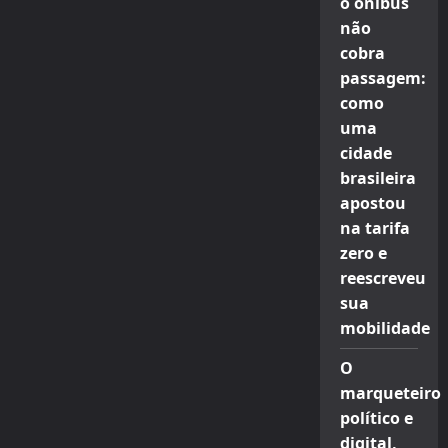
o ônibus
não
cobra
passagem:
como
uma
cidade
brasileira
apostou
na tarifa
zero e
reescreveu
sua
mobilidade
O
marqueteiro
político e
digital,