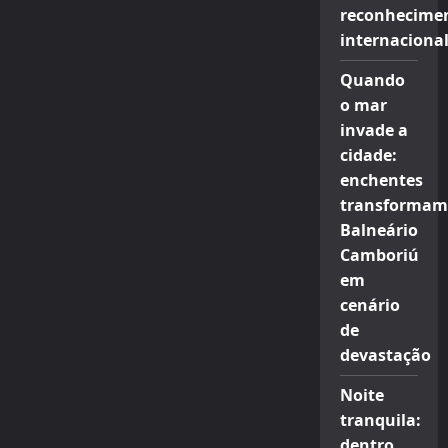
reconhecime
internaciona
Quando
o mar
invade a
cidade:
enchentes
transformam
Balneário
Camboriú
em
cenário
de
devastação
Noite
tranquila:
dentro