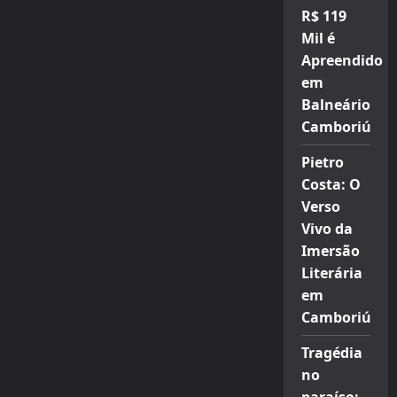
R$ 119
Mil é
Apreendido
em
Balneário
Camboriú
Pietro
Costa: O
Verso
Vivo da
Imersão
Literária
em
Camboriú
Tragédia
no