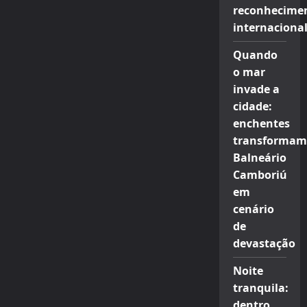
reconhecime
internaciona
Quando
o mar
invade a
cidade:
enchentes
transformam
Balneário
Camboriú
em
cenário
de
devastação
Noite
tranquila:
dentro