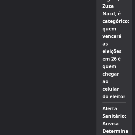
Zuza
Nacif, é
categórico:
quem
vencerá
as
eleições
em 26 é
quem
chegar
ao
celular
do eleitor
Alerta
Sanitário:
Anvisa
Determina