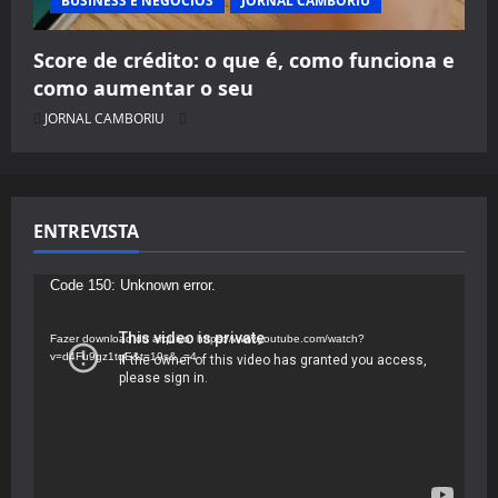
BUSINESS E NEGÓCIOS
JORNAL CAMBORIU
Score de crédito: o que é, como funciona e
como aumentar o seu
JORNAL CAMBORIU
ENTREVISTA
Tocador
Code 150: Unknown error.
de
vídeo
Fazer download do arquivo: https://www.youtube.com/watch?
v=d4Fu9gz1tqE&t=19s&_=4