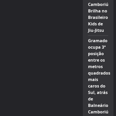
Camboriú
Brilha no
Brasileiro
Kids de
Jiu-Jitsu
Gramado
ocupa 3ª
posição
entre os
metros
quadrados
mais
caros do
Sul, atrás
de
Balneário
Camboriú