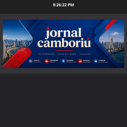
Skip
8:26:24 PM
to
content