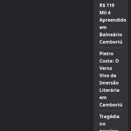
R$ 119
Mil é
Apreendido
em
Balneário
Camboriú
Pietro
Costa: O
Verso
Vivo da
Imersão
Literária
em
Camboriú
Tragédia
no