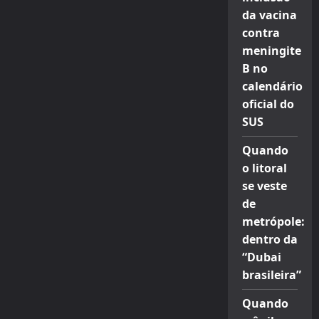
da vacina
contra
meningite
B no
calendário
oficial do
SUS
Quando
o litoral
se veste
de
metrópole:
dentro da
“Dubai
brasileira”
Quando