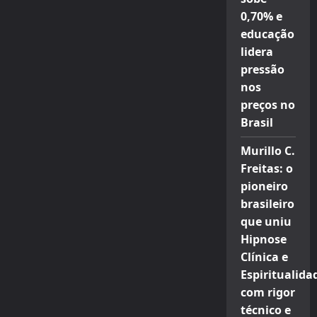
0,70% e
educação
lidera
pressão
nos
preços no
Brasil
Murillo C.
Freitas: o
pioneiro
brasileiro
que uniu
Hipnose
Clínica e
Espiritualida
com rigor
técnico e