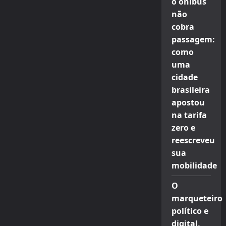
o ônibus
não
cobra
passagem:
como
uma
cidade
brasileira
apostou
na tarifa
zero e
reescreveu
sua
mobilidade
O
marqueteiro
político e
digital,