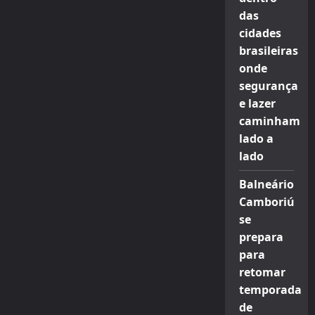
das
cidades
brasileiras
onde
segurança
e lazer
caminham
lado a
lado
Balneário
Camboriú
se
prepara
para
retomar
temporada
de