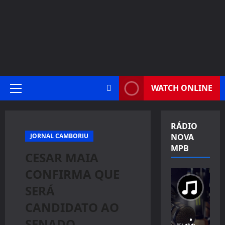
WATCH ONLINE
Primary
Menu
RÁDIO
JORNAL CAMBORIU
NOVA
MPB
CESAR MAIA
CONFIRMA QUE
SERÁ
CANDIDATO AO
SENADO