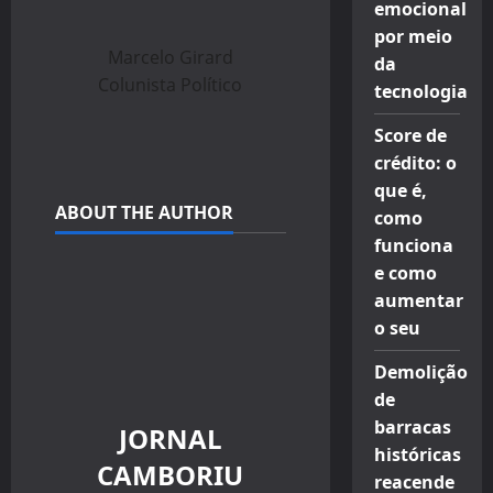
emocional
por meio
Marcelo Girard
da
Colunista Político
tecnologia
Score de
crédito: o
que é,
ABOUT THE AUTHOR
como
funciona
e como
aumentar
o seu
Demolição
de
barracas
JORNAL
históricas
CAMBORIU
reacende