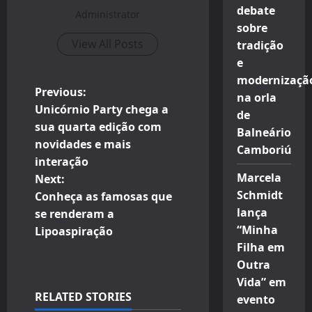
debate
Administrator
sobre
View All Posts
tradição
e
modernizaçã
P
Previous:
na orla
Unicórnio Party chega a
de
o
sua quarta edição com
Balneário
novidades e mais
s
Camboriú
interação
Marcela
t
Next:
Schmidt
Conheça as famosas que
n
lança
se renderam a
“Minha
Lipoaspiração
a
Filha em
Outra
v
Vida” em
i
RELATED STORIES
evento