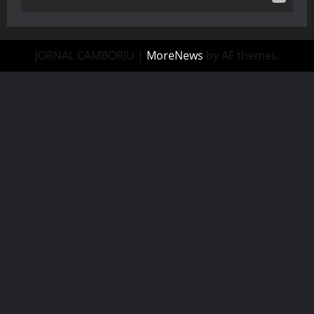
JORNAL CAMBORIU
|
MoreNews
by AF themes.