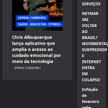
SERVIÇOS
NEYMAR
JORNAL CAMBORIU
VAI
SAÚDE - BEM ESTAR - FITNESS - ESPORTE
VOLTAR
AO
Chris Albuquerque
BRASIL?
lança aplicativo que
MOVIMENTA
amplia o acesso ao
SURPREENDE
cuidado emocional por
E
meio da tecnologia
INTERNET
ENTRA
JORNAL CAMBORIU
EM
COLAPSO
Inflação
de
fevereiro
sobe