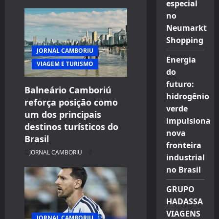
especial
g
no
Neumarkt
a
Shopping
t
JORNAL CAMBORIU
Energia
VIAGEM E TURISMO
i
do
futuro:
Balneário Camboriú
o
hidrogênio
reforça posição como
verde
n
um dos principais
impulsiona
destinos turísticos do
nova
Brasil
fronteira
JORNAL CAMBORIU
industrial
no Brasil
GRUPO
HADASSA
VIAGENS
JORNAL CAMBORIU