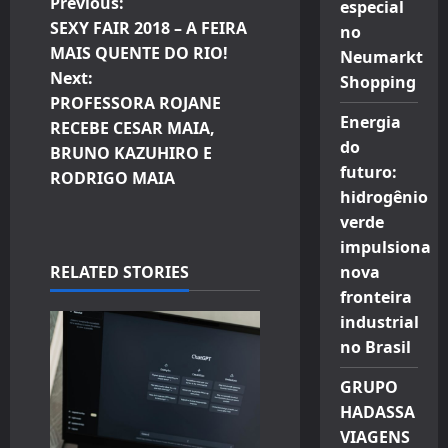
P
Previous:
especial
SEXY FAIR 2018 – A FEIRA
no
o
MAIS QUENTE DO RIO!
Neumarkt
Next:
Shopping
s
PROFESSORA ROJANE
Energia
t
RECEBE CESAR MAIA,
do
BRUNO KAZUHIRO E
n
futuro:
RODRIGO MAIA
hidrogênio
a
verde
impulsiona
v
RELATED STORIES
nova
i
fronteira
industrial
g
no Brasil
a
GRUPO
HADASSA
t
VIAGENS