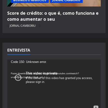
BUSINESS E NEGÓCIOS
JORNAL CAMBORIU
Score de crédito: o que é, como funciona e
como aumentar o seu
JORNAL CAMBORIU
ENTREVISTA
Tocador
Code 150: Unknown error.
de
vídeo
Fazer download do arquivo: https://www.youtube.com/watch?
v=d4Fu9gz1tqE&t=19s&_=4