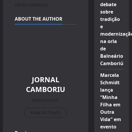
debate
vários talentos.
sobre
ABOUT THE AUTHOR
tradição
e
modernizaçã
na orla
de
Balneário
Camboriú
Marcela
JORNAL
Schmidt
CAMBORIU
lança
“Minha
Administrator
Filha em
Outra
View All Posts
Vida” em
evento