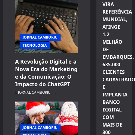
VIRA
i
REFERÊNCIA
o
MUNDIAL,
ATINGE
n
1.2
JORNAL CAMBORIU
MILHÃO
TECNOLOGIA
DE
EMBARQUES,
A Revolução Digital e a
635.000
Nova Era do Marketing
CLIENTES
e da Comunicação: O
CADASTRADO
Impacto do ChatGPT
E
JORNAL CAMBORIU
IMPLANTA
BANCO
DIGITAL
COM
MAIS DE
JORNAL CAMBORIU
300