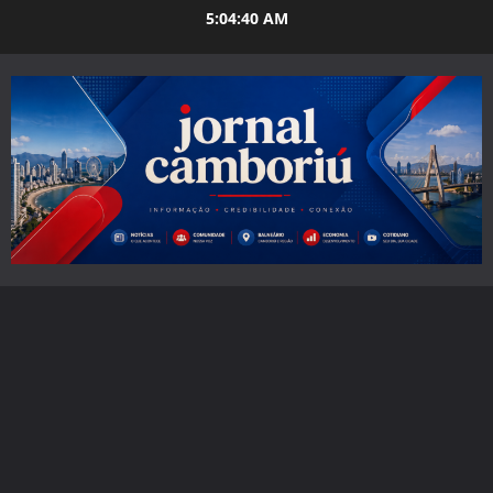
Skip
5:04:41 AM
to
content