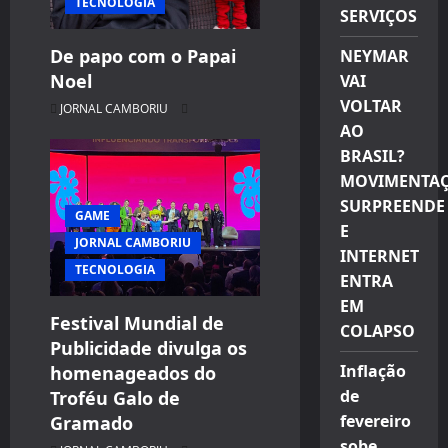
TECNOLOGIA
SERVIÇOS
De papo com o Papai
NEYMAR
Noel
VAI
VOLTAR
JORNAL CAMBORIU
AO
BRASIL?
MOVIMENTA
SURPREENDE
GAME
E
JORNAL CAMBORIU
INTERNET
TECNOLOGIA
ENTRA
EM
Festival Mundial de
COLAPSO
Publicidade divulga os
Inflação
homenageados do
de
Troféu Galo de
fevereiro
Gramado
sobe