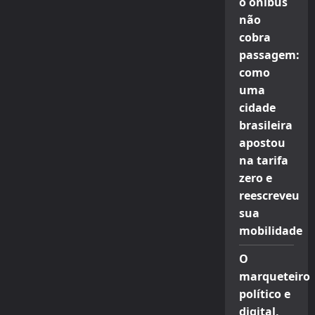
o ônibus
não
cobra
passagem:
como
uma
cidade
brasileira
apostou
na tarifa
zero e
reescreveu
sua
mobilidade
O
marqueteiro
político e
digital,