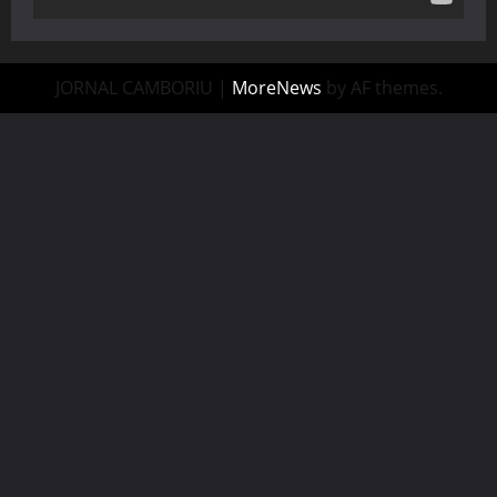
JORNAL CAMBORIU
|
MoreNews
by AF themes.