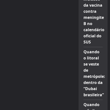
da vacina
contra
meningite
B no
calendário
oficial do
SUS
Quando
o litoral
se veste
de
metrópole:
dentro da
“Dubai
brasileira”
Quando