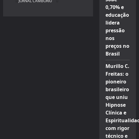
JORNAL CAMBORIU
0,70% e
educação
lidera
pressão
nos
preços no
Brasil
Murillo C.
Freitas: o
pioneiro
brasileiro
que uniu
Hipnose
Clínica e
Espiritualida
com rigor
técnico e