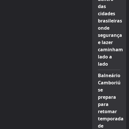
das
cidades
brasileiras
onde
segurança
e lazer
caminham
lado a
lado
Balneário
Camboriú
se
prepara
para
retomar
temporada
de