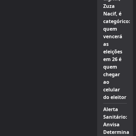
Zuza
Nacif, é
categórico:
quem
vencerá
as
eleições
em 26 é
quem
chegar
ao
celular
do eleitor
Alerta
Sanitário:
Anvisa
Determina