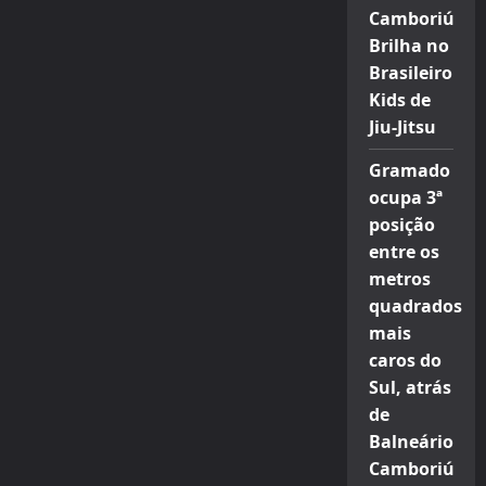
Camboriú
Brilha no
Brasileiro
Kids de
Jiu-Jitsu
Gramado
ocupa 3ª
posição
entre os
metros
quadrados
mais
caros do
Sul, atrás
de
Balneário
Camboriú