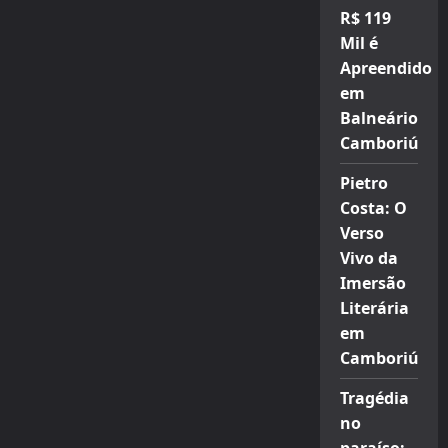
R$ 119
Mil é
Apreendido
em
Balneário
Camboriú
Pietro
Costa: O
Verso
Vivo da
Imersão
Literária
em
Camboriú
Tragédia
no