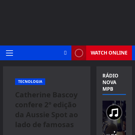
WATCH ONLINE
Primary
Menu
RÁDIO
TECNOLOGIA
NOVA
MPB
Catherine Bascoy
confere 2º edição
da Aussie Spot ao
lado de famosas