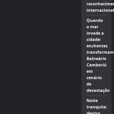
reconhecime
internaciona
Quando
o mar
invade a
cidade:
enchentes
transformam
Balneário
Camboriú
em
cenário
de
devastação
Noite
tranquila:
dentro