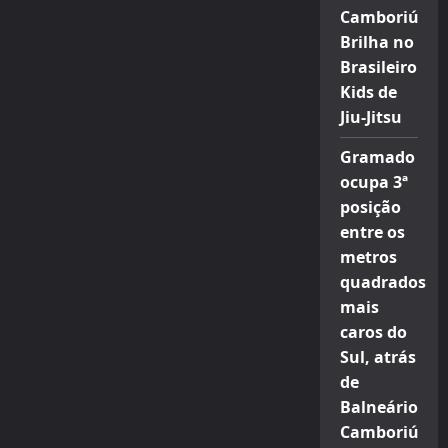
Camboriú
Brilha no
Brasileiro
Kids de
Jiu-Jitsu
Gramado
ocupa 3ª
posição
entre os
metros
quadrados
mais
caros do
Sul, atrás
de
Balneário
Camboriú