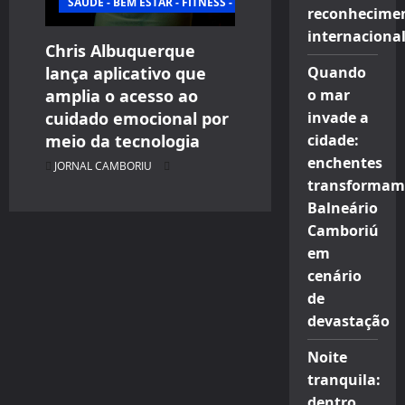
SAÚDE - BEM ESTAR - FITNESS - ESPORTE
reconhecime
internaciona
Chris Albuquerque
lança aplicativo que
Quando
amplia o acesso ao
o mar
cuidado emocional por
invade a
meio da tecnologia
cidade:
enchentes
JORNAL CAMBORIU
transformam
Balneário
Camboriú
em
cenário
de
devastação
Noite
tranquila:
dentro