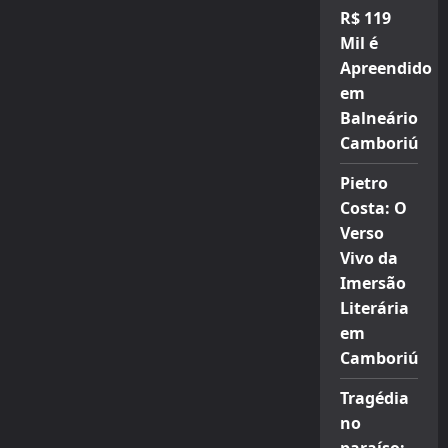
R$ 119
Mil é
Apreendido
em
Balneário
Camboriú
Pietro
Costa: O
Verso
Vivo da
Imersão
Literária
em
Camboriú
Tragédia
no