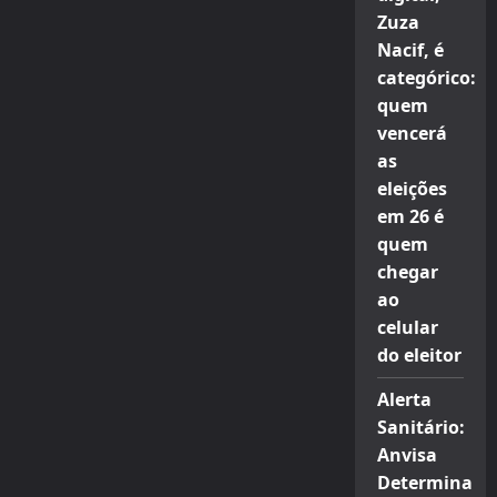
Zuza
Nacif, é
categórico:
quem
vencerá
as
eleições
em 26 é
quem
chegar
ao
celular
do eleitor
Alerta
Sanitário:
Anvisa
Determina