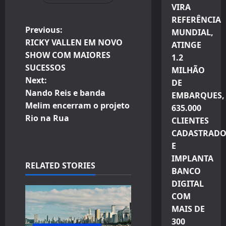
VIRA
REFERÊNCIA
P
Previous:
MUNDIAL,
RICKY VALLEN EM NOVO
ATINGE
o
SHOW COM MAIORES
1.2
SUCESSOS
MILHÃO
s
Next:
DE
t
Nando Reis e banda
EMBARQUES,
Melim encerram o projeto
635.000
n
Rio na Rua
CLIENTES
CADASTRADO
a
E
v
IMPLANTA
RELATED STORIES
BANCO
i
DIGITAL
COM
g
MAIS DE
a
300