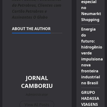
especial
da Petrobras, Clientes com
no
Cartão Petrobras e
Neumarkt
Assinantes O Globo
Shopping
ABOUT THE AUTHOR
Energia
do
futuro:
hidrogênio
verde
impulsiona
nova
fronteira
JORNAL
industrial
no Brasil
CAMBORIU
GRUPO
Administrator
HADASSA
VIAGENS
View All Posts