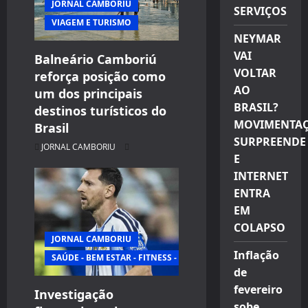
JORNAL CAMBORIU
SERVIÇOS
t
VIAGEM E TURISMO
NEYMAR
i
VAI
Balneário Camboriú
VOLTAR
reforça posição como
o
AO
um dos principais
n
BRASIL?
destinos turísticos do
MOVIMENTA
Brasil
SURPREENDE
JORNAL CAMBORIU
E
INTERNET
ENTRA
EM
COLAPSO
JORNAL CAMBORIU
Inflação
SAÚDE - BEM ESTAR - FITNESS - ESPORTE
de
fevereiro
Investigação
sobe