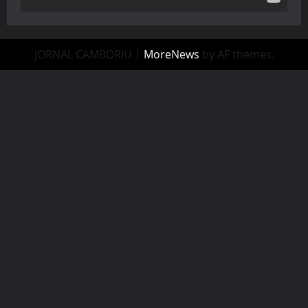
JORNAL CAMBORIU
|
MoreNews
by AF themes.