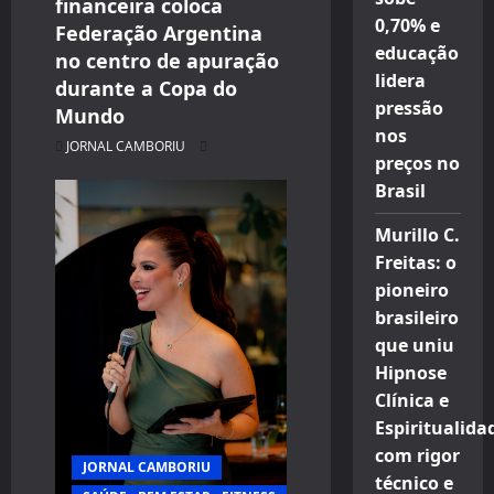
financeira coloca
0,70% e
Federação Argentina
educação
no centro de apuração
lidera
durante a Copa do
pressão
Mundo
nos
JORNAL CAMBORIU
preços no
Brasil
Murillo C.
Freitas: o
pioneiro
brasileiro
que uniu
Hipnose
Clínica e
Espiritualida
com rigor
JORNAL CAMBORIU
técnico e