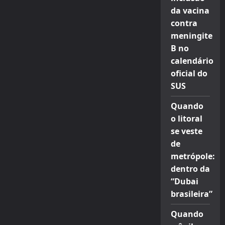
da vacina
contra
meningite
B no
calendário
oficial do
SUS
Quando
o litoral
se veste
de
metrópole:
dentro da
“Dubai
brasileira”
Quando