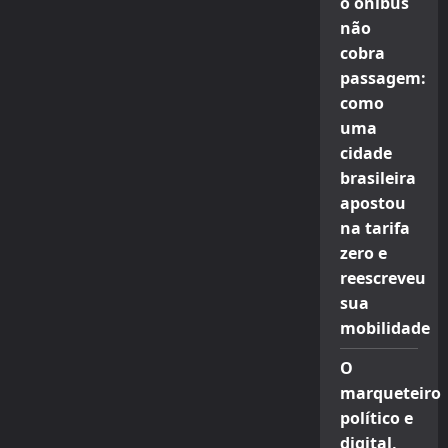
o ônibus
não
cobra
passagem:
como
uma
cidade
brasileira
apostou
na tarifa
zero e
reescreveu
sua
mobilidade
O
marqueteiro
político e
digital,