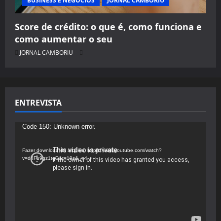
BUSINESS E NEGÓCIOS
JORNAL CAMBORIU
Score de crédito: o que é, como funciona e
como aumentar o seu
JORNAL CAMBORIU
ENTREVISTA
Tocador
Code 150: Unknown error.
de
vídeo
Fazer download do arquivo: https://www.youtube.com/watch?
v=d4Fu9gz1tqE&t=19s&_=4