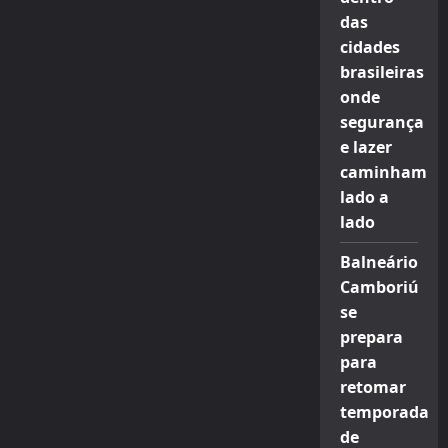
das
cidades
brasileiras
onde
segurança
e lazer
caminham
lado a
lado
Balneário
Camboriú
se
prepara
para
retomar
temporada
de