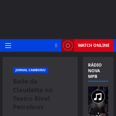
WATCH ONLINE
Primary
Menu
RÁDIO
JORNAL CAMBORIU
NOVA
MPB
Baile da
Claudette no
Teatro Rival
Petrobras